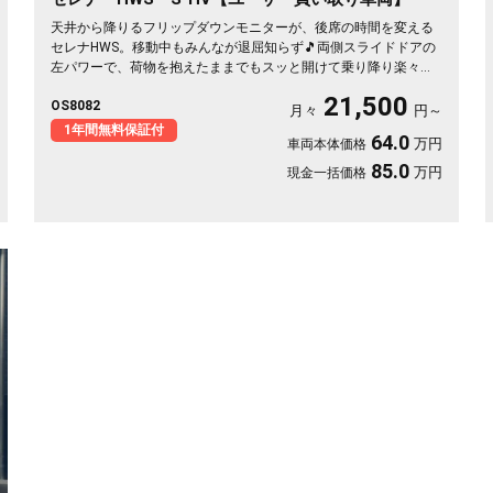
天井から降りるフリップダウンモニターが、後席の時間を変える
セレナHWS。移動中もみんなが退屈知らず🎵両側スライドドアの
左パワーで、荷物を抱えたままでもスッと開けて乗り降り楽々。
マルチセンターシートやウォークスルーで室内は自由自在。月々
21,500
OS8082
21500〜で叶う遠出の週末。走りも装備も揃った一台を、まるご
月々
円～
と1年保証付でどうぞ🚗✨💫👍
1年間無料保証付
64.0
万円
車両本体価格
85.0
万円
現金一括価格