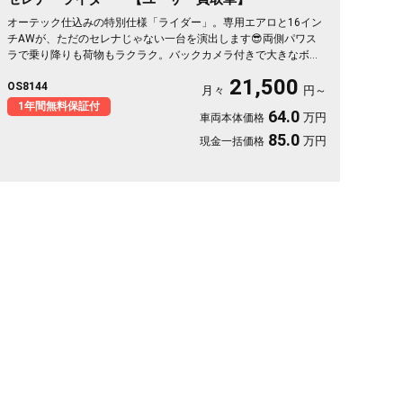
オーテック仕込みの特別仕様「ライダー」。専用エアロと16イン
チAWが、ただのセレナじゃない一台を演出します😎両側パワス
ラで乗り降りも荷物もラクラク。バックカメラ付きで大きなボデ
ィも駐車スッと安心✨天井のフリップダウンモニターは長距離ド
21,500
OS8144
ライブの心強い味方。仲間との遠出も、休日の趣味も、これ一台
月々
円～
で楽しさ倍増です🎵月々21500〜で手が届く特別グレード。走り
1年間無料保証付
64.0
万円
車両本体価格
出しが待ち遠しくなる、《1年保証付》👑
85.0
万円
現金一括価格