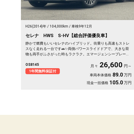
H26(2014)年
104,000km
車検9年12月
セレナ HWS S-HV【総合評価優良車】
静かで燃費もいいセレナのハイブリッド。街乗りも高速もストレ
スなく走れる一台です🚗✨両側パワースライドドアで、大きな荷
物も両手がふさがった時もラクラク。エマージェンシーブレーキ
と車線逸脱防止で、毎日の運転に安心が付いてきます👍仲間との
26,600
OS8145
遠出も、仕事の相棒にもぴったり。月々26600円〜で始められま
月々
円～
す🎵ロングドライブが楽しみになる相棒に《1年保証付》💫
1年間無料保証付
89.0
万円
車両本体価格
105.0
万円
現金一括価格