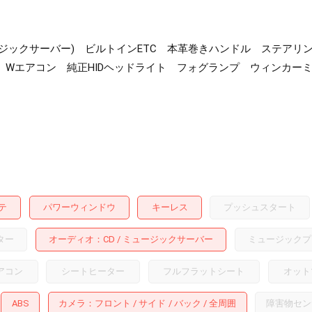
･ミュージックサーバー) ビルトインETC 本革巻きハンドル ステ
Wエアコン 純正HIDヘッドライト フォグランプ ウィンカーミ
テ
パワーウィンドウ
キーレス
プッシュスタート
ター
オーディオ
CD
ミュージックサーバー
ミュージックプ
アコン
シートヒーター
フルフラットシート
オット
ABS
カメラ
フロント
サイド
バック
全周囲
障害物セン