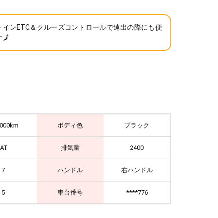
トインETC＆クルーズコントロールで遠出の際にも便
🗾
,000km
ボディ色
ブラック
IAT
排気量
2400
7
ハンドル
右ハンドル
5
車台番号
****776