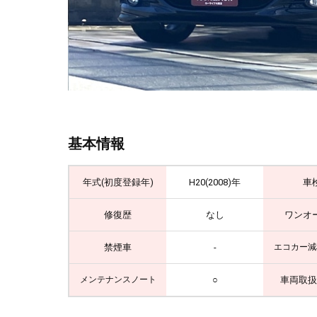
基本情報
年式(初度登録年)
H20(2008)年
車
修復歴
なし
ワンオ
禁煙車
-
エコカー減
○
車両取扱
メンテナンスノート