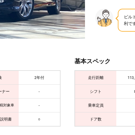
ビル
利です
基本スペック
検
2年付
走行距離
113
ーナー
-
シフト
-
乗車定員
税対象車
説明書
○
ドア数