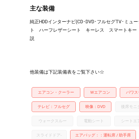
主な装備
純正HDDインターナビ(CD･DVD･フルセグTV
ト ハーフレザーシート キーレス スマートキー 
説
他装備は下記装備表をご覧下さい☆
エアコン・クーラー
Wエアコン
パワス
テレビ
フルセグ
映像
DVD
後席モニ
ウォークスルー
電動シート
シートエ
スライドドア
-
エアバッグ：
運転席
助手席