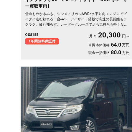
ー買取車両】
雪道もぬかるみも、シンメトリカルAWD×水平対向エンジンでグ
イグイ進む頼れる一台🚗✨ アイサイト搭載で高速の長距離もラ
クラク、疲れ知らず。レーダークルーズで足も気持ちも軽くなり
ます✌️ 前後ドラレコで万が一も映像で安心、シートヒーターで
20,300
OS8155
冬の朝もぽかぽか💺 仕事の相棒に、趣味の遠出に、月々20300
月々
円～
円で頼れる走破性を。走りにこだわる方にこそ届けたい《1年保証
1年間無料保証付
64.0
万円
車両本体価格
付》です😎
80.0
万円
現金一括価格