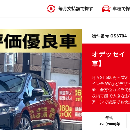
毎月支払額で探す
車種で探
〜19,999円
20,000円〜29,999円
30,000円〜39,999円
40,000円〜49,999円
50,000円〜
物件番号 OS6704
オデッセイ
車】
月々21,500円～
インチAWなどデザ
💎 全方位カメラで
収納可能で大きなお
アコンで後席でも快
年式
H20(2008)年