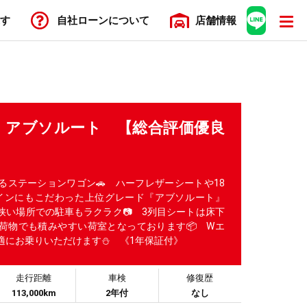
す
自社ローン
について
店舗
情報
 アブソルート 【総合評価優良
乗れるステーションワゴン🚗 ハーフレザーシートや18
インにもこだわった上位グレード『アブソルート』
狭い場所での駐車もラクラク📷 3列目シートは床下
荷物でも積みやすい荷室となっております📦 Wエ
適にお乗りいただけます⛄ 《1年保証付》
走行距離
車検
修復歴
113,000km
2年付
なし