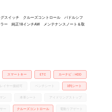
アリングスイッチ クルーズコントロール パドルシフ
ラー 純正18インチAW メンテナンスノート＆取
スマートキー
ETC
カーナビ
HDD
レイヤー接続可
ベンチシート
3列シート
マン
本革シート
アイドリングストップ
サー
クルーズコントロール
電動リアゲート