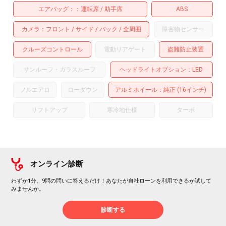
エアバッグ：
運転席
助手席
ABS
カメラ
フロント
サイド
バック
全周囲
障害物センサー
クルーズコントロール
電動リアゲート
盗難防止装置
サンルーフ・ガラスルーフ
ヘッドライトオプション
LED
フルエアロ
ローダウン
アルミホイール
：純正 (16インチ)
リフトアップ
寒冷地仕様
ターボ
オンライン診断
わずか1分、9問の問いに答えるだけ！あなたが自社ローンを利用できるか試して
みませんか。
診断する