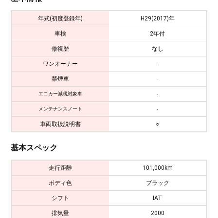
年式(初度登録年)
H29(2017)年
車検
2年付
修復歴
なし
ワンオーナー
-
禁煙車
-
-
エコカー減税対象車
-
メンテナンスノート
車両取扱説明書
○
基本スペック
走行距離
101,000km
ボディ色
ブラック
シフト
IAT
排気量
2000