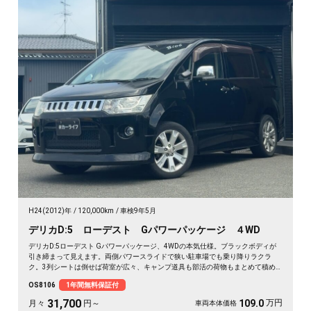
H24(2012)年
120,000km
車検9年5月
デリカD:5 ローデスト Gパワーパッケージ ４WD
デリカD:5ローデスト Gパワーパッケージ、4WDの本気仕様。ブラックボディが
引き締まって見えます。両側パワースライドで狭い駐車場でも乗り降りラクラ
ク。3列シートは倒せば荷室が広々、キャンプ道具も部活の荷物もまとめて積め
ます。バックカメラで大きな車体もスッと駐車OK。雪道もアウトドアも仲間との
OS8106
1年間無料保証付
遠出も、これ一台で頼れる相棒に🚗✨💺🙌。安心して長く乗れる《1年保証付》で
す😊
31,700
万円
109.0
月々
円～
車両本体価格