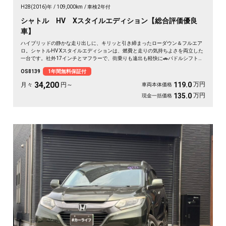
H28(2016)年
109,000km
車検2年付
シャトル HV Xスタイルエディション【総合評価優良
車】
ハイブリッドの静かな走り出しに、キリッと引き締まったローダウン＆フルエア
ロ。シャトルHV Xスタイルエディションは、燃費と走りの気持ちよさを両立した
一台です。社外17インチとマフラーで、街乗りも遠出も軽快に🚗パドルシフトで
自分好みの走りも楽しめます。8インチSDナビとバックカメラで初めての道も安
OS8139
1年間無料保証付
心。仕事帰りにふらっと寄り道、休日は荷物を積んでロングドライブへ✨走りに
こだわる方に《1年保証付》💫
34,200
万円
119.0
月々
円～
車両本体価格
万円
135.0
現金一括価格