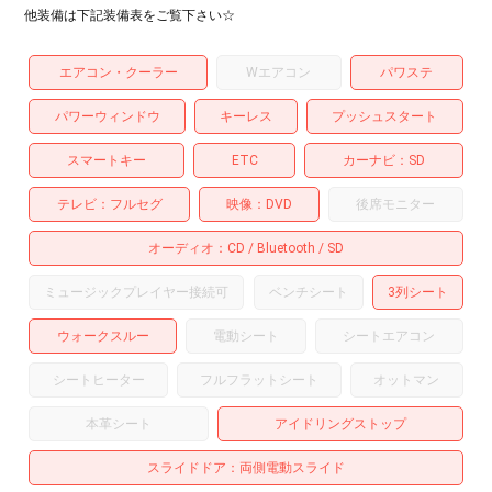
他装備は下記装備表をご覧下さい☆
エアコン・クーラー
Wエアコン
パワステ
パワーウィンドウ
キーレス
プッシュスタート
スマートキー
ETC
カーナビ
SD
テレビ
フルセグ
映像
DVD
後席モニター
オーディオ
CD
Bluetooth
SD
ミュージックプレイヤー接続可
ベンチシート
3列シート
ウォークスルー
電動シート
シートエアコン
シートヒーター
フルフラットシート
オットマン
本革シート
アイドリングストップ
スライドドア
両側電動スライド