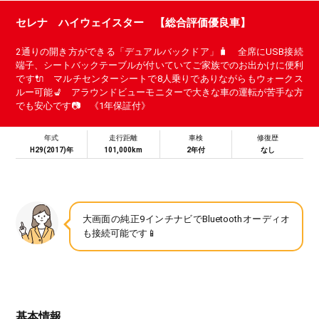
セレナ ハイウェイスター 【総合評価優良車】
2通りの開き方ができる「デュアルバックドア」🧳 全席にUSB接続
端子、シートバックテーブルが付いていてご家族でのお出かけに便利
です🔌 マルチセンターシートで8人乗りでありながらもウォークス
ルー可能💺 アラウンドビューモニターで大きな車の運転が苦手な方
でも安心です📷 《1年保証付》
年式
走行距離
車検
修復歴
H29(2017)年
101,000km
2年付
なし
大画面の純正9インチナビでBluetoothオーディオ
も接続可能です📱
基本情報