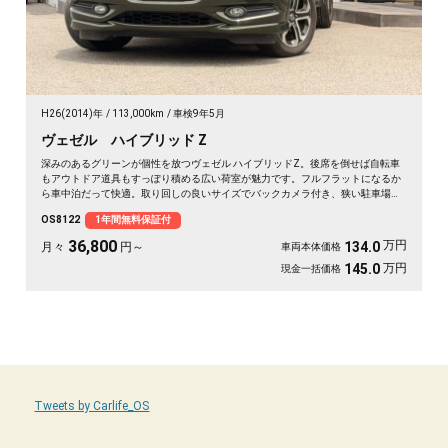
H26(2014)年
113,000km
車検9年5月
ヴェゼル ハイブリッド Z
深みのあるグリーンが個性を放つヴェゼル ハイブリッドZ。後席を倒せば自転車
もアウトドア道具もすっぽり積める広い荷室が魅力です。フルフラットになるか
ら車中泊だって快適。取り回しの良いサイズでバックカメラ付き、狭い駐車場も
スッと収まります。休日は思い立ったら遠出、平日は日々の相棒に。ドライブレ
OS8122
1年間無料保証付
コーダー付きで万が一の時も映像で安心。走りに彩りを添える一台です《1年保
証付》🚗✨💚💺😎
36,800
万円
134.0
月々
円～
車両本体価格
万円
145.0
現金一括価格
Tweets by Carlife_OS