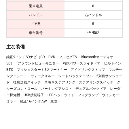
乗車定員
8
ハンドル
右ハンドル
ドア数
5
車台番号
****582
主な装備
純正9インチSDナビ（CD・DVD・フルセグTV・Bluetoothオーディオ・
SD） アラウンドビューモニター 両側パワースライドドア ビルトイン
ETC プッシュスタート&スマートキー アイドリングストップ マルチセ
ンターシート ウォークスルー シートバックテーブル 2列目サンシェー
ド 後席送風スイッチ 革巻きステアリング ステアリングスイッチ ク
ルーズコントロール パーキングアシスト デュアルバックドア レーダ
ー探知機 USB接続端子 LEDヘッドライト フォグランプ ウインカー
ミラー 純正16インチAW 取説