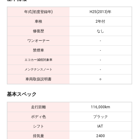
年式(初度登録年)
H25(2013)年
車検
2年付
修復歴
なし
ワンオーナー
-
禁煙車
-
-
エコカー減税対象車
-
メンテナンスノート
車両取扱説明書
○
基本スペック
走行距離
116,000km
ボディ色
ブラック
シフト
IAT
排気量
2400