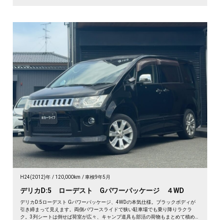
H24(2012)年
120,000km
車検9年5月
デリカD:5 ローデスト Gパワーパッケージ ４WD
デリカD:5ローデスト Gパワーパッケージ、4WDの本気仕様。ブラックボディが
引き締まって見えます。両側パワースライドで狭い駐車場でも乗り降りラクラ
ク。3列シートは倒せば荷室が広々、キャンプ道具も部活の荷物もまとめて積め