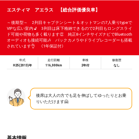
エスティマ アエラス 【総合評価優良車】
～後期型～ 2列目キャプテンシート＆オットマンの7人乗りtypeで
VIPな広い室内💺 3列目は床下格納できるので2列目もロングスライ
ド可能や荷物も多く載ります👏 純正8インチサイズナビでBluetooth
オーディオも接続可能🎶 バックカメラやドライブレコーダーも搭載
されています👌 《1年保証付》
年式
走行距離
車検
修復歴
H25(2013)年
116,000km
2年付
なし
後席は大人の方でも足を伸ばしてゆったりとお乗
りいただけます🤗
基本情報