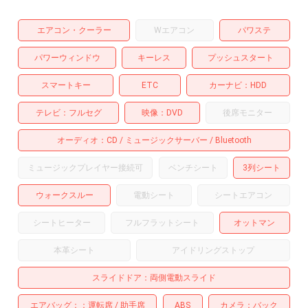
エアコン・クーラー
Wエアコン
パワステ
パワーウィンドウ
キーレス
プッシュスタート
スマートキー
ETC
カーナビ
HDD
テレビ
フルセグ
映像
DVD
後席モニター
オーディオ
CD
ミュージックサーバー
Bluetooth
ミュージックプレイヤー接続可
ベンチシート
3列シート
ウォークスルー
電動シート
シートエアコン
シートヒーター
フルフラットシート
オットマン
本革シート
アイドリングストップ
スライドドア
両側電動スライド
エアバッグ：
運転席
助手席
ABS
カメラ
バック