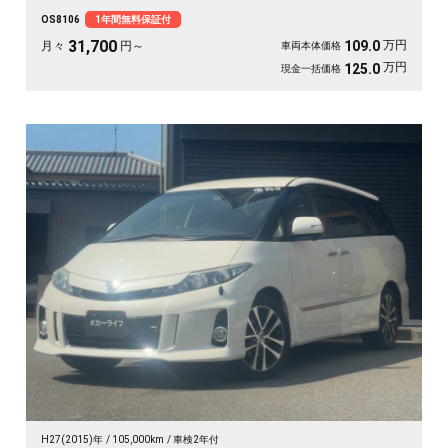
ます。バックカメラで大きな車体もスッと駐車OK。雪道もアウトドアも仲間との
OS8106
1年間無料保証付
遠出も、これ一台で頼れる相棒に🚗✨💺🙌。安心して長く乗れる《1年保証付》で
す😊
31,700
万円
109.0
月々
円～
車両本体価格
万円
125.0
現金一括価格
H27(2015)年
105,000km
車検2年付