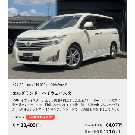
H23(2011)年
119,000km
車検9年4月
エルグランド ハイウェイスター
250ハイウェイスター、走りと快適を両立させた王道グレード🚗 パールの深い
艶が魅せる一台です✨ 両側パワースライドで乗り降りも荷物出しもスッと軽や
か。2列目はオットマン付きキャプテンシートで、長距離も脚を伸ばしてゆった
り💺 ハーフレザーシートが座るたびに気分を上げてくれます💺 仕事仲間との
OS8162
1年間無料保証付
遠出も、休日のドライブも心地よい移動空間に👑 冬の夜道も明るいHIDで安心
の一台です《1年保証付》😎
30,400
万円
104.0
月々
円～
車両本体価格
万円
120.0
現金一括価格