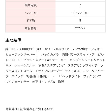
乗車定員
7
ハンドル
右ハンドル
ドア数
5
車台番号
****772
主な装備
純正8インチHDDナビ（CD・DVD・フルセグTV・Bluetoothオーディオ・
ミュージックサーバー） バックカメラ 両側パワースライドドア ビル
トインETC プッシュスタート&スマートキー キャプテンシート＆オット
マン ウォークスルー 革巻きステアリング ステアリングスイッチ ク
ルーズコントロール ドライブレコーダー デュアルエアコン リアクー
ラースイッチ 3列目床下格納シート HIDヘッドライト フォグランプ
ウインカーミラー 純正18インチAW 取説
他装備は下記装備表をご覧下さい☆