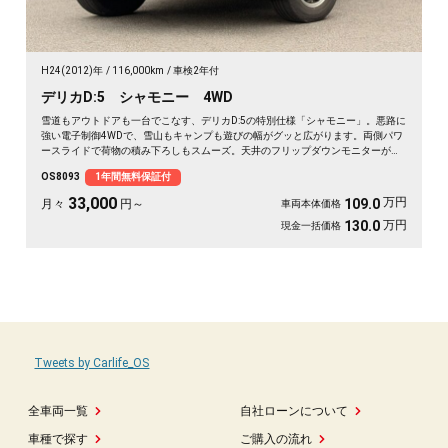
H24(2012)年
116,000km
車検2年付
デリカD:5 シャモニー 4WD
雪道もアウトドアも一台でこなす、デリカD:5の特別仕様「シャモニー」。悪路に
強い電子制御4WDで、雪山もキャンプも遊びの幅がグッと広がります。両側パワ
ースライドで荷物の積み下ろしもスムーズ。天井のフリップダウンモニターがあ
れば、長距離の移動も車内が退屈しません。ブラックボディに社外16インチが効
OS8093
1年間無料保証付
いた一台で、週末の遠出が待ち遠しくなりますよ。乗り込むほどに頼れる相棒に
💫🏔️🚗✌️《1年保証付》
33,000
万円
109.0
月々
円～
車両本体価格
万円
130.0
現金一括価格
Tweets by Carlife_OS
全車両一覧
自社ローンについて
車種で探す
ご購入の流れ