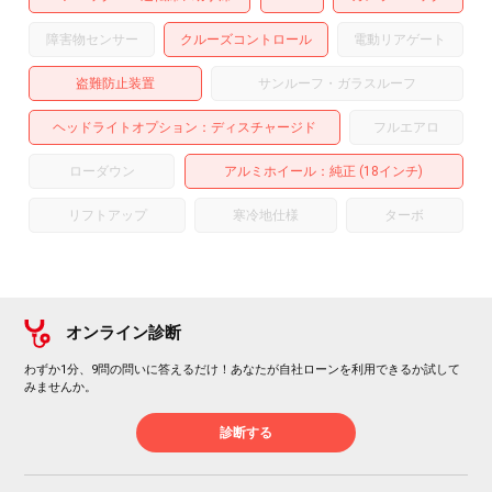
障害物センサー
クルーズコントロール
電動リアゲート
盗難防止装置
サンルーフ・ガラスルーフ
ヘッドライトオプション
ディスチャージド
フルエアロ
ローダウン
アルミホイール
：純正 (18インチ)
リフトアップ
寒冷地仕様
ターボ
オンライン診断
わずか1分、9問の問いに答えるだけ！あなたが自社ローンを利用できるか試して
みませんか。
診断する