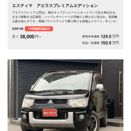
エスティマ アエラスプレミアムエディション
アエラスプレミアムEDは、独立キャプテンシートとオットマンで足を伸ばせる、
まるで移動する応接室。ハーフレザーシートの手触りと静けさに包まれ、長距離
も疲れ知らずです。両側パワースライドで乗り降りも荷物もスマート。8インチ
SDナビで初めての道も迷わず、休日の遠出やゴルフ仲間との旅もぐっと楽しく。
OS8140
1年間無料保証付
パールの艶やかなボディが週末を格上げしてくれます。心地よさで選ぶなら《1
年保証付》💺✨🚗🎵💎
38,000
万円
129.0
月々
円～
車両本体価格
万円
150.0
現金一括価格