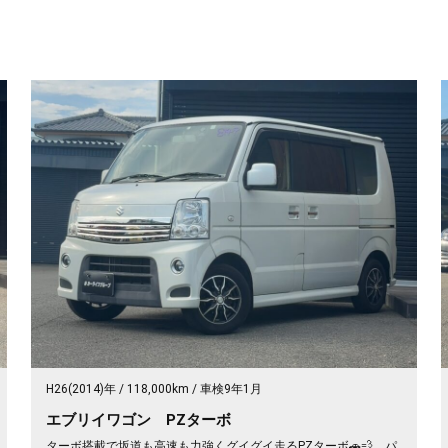
H26(2014)年
118,000km
車検9年1月
エブリイワゴン PZターボ
ターボ搭載で坂道も高速も力強くグイグイ走るPZターボ🚗💨 パ