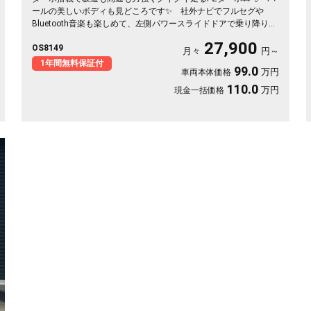
ールの美しいボディも見どころです✨ 社外ナビでフルセグや
Bluetooth音楽も楽しめて、左側パワースライドドアで乗り降りも
荷物の積み下ろしも楽々👍 全周囲ドラレコで万が一も映像で安
27,900
OS8149
心💎 休日のアウトドアも通勤も快適にこなせる相棒に❣ 月々
月々
円～
27900〜で手が届く一台です🎵 買った後もずっと寄り添う《1年
1年間無料保証付
99.0
万円
車両本体価格
保証付》😊
110.0
万円
現金一括価格