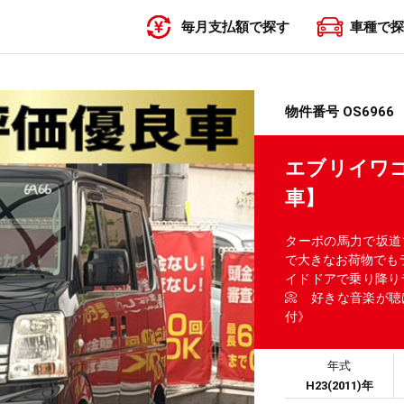
毎月支払額で探す
車種で探
〜19,999円
20,000円〜29,999円
30,000円〜39,999円
40,000円〜49,999円
50,000円〜
物件番号 OS6966
エブリイワゴ
車】
ターボの馬力で坂道
で大きなお荷物でもラ
イドドアで乗り降りラ
📀 好きな音楽が聴け
付》
年式
H23(2011)年