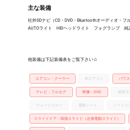
主な装備
社外SDナビ（CD・DVD・Bluetoothオーデ
AUTOライト HIDヘッドライト フォグランプ 純
他装備は下記装備表をご覧下さい☆
エアコン・クーラー
Wエアコン
パワス
テレビ
フルセグ
映像
DVD
後席モ
ウォークスルー
電動シート
シートエ
スライドドア
両側スライド（左側電動スライド）