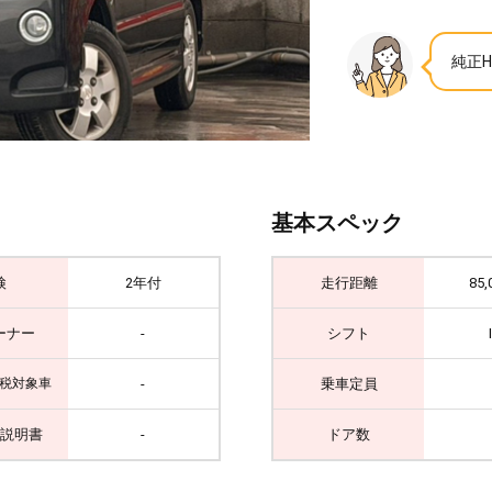
純正
基本スペック
検
2年付
走行距離
85,
ーナー
-
シフト
-
乗車定員
税対象車
説明書
-
ドア数