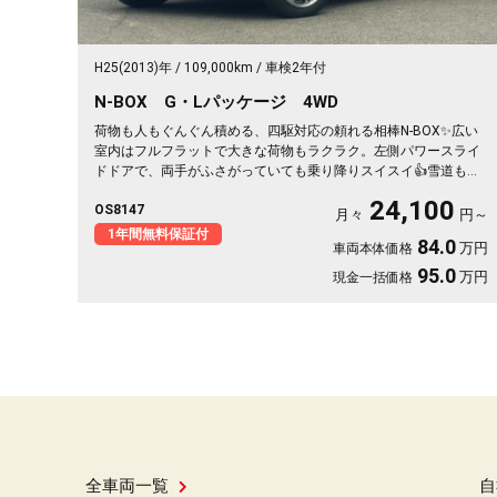
H25(2013)年
109,000km
車検2年付
N-BOX G・Lパッケージ 4WD
荷物も人もぐんぐん積める、四駆対応の頼れる相棒N-BOX✨広い
室内はフルフラットで大きな荷物もラクラク。左側パワースライ
ドドアで、両手がふさがっていても乗り降りスイスイ👍雪道も安
心の4WDだから、仕事も遊びもこれ一台。月々24100〜で始めら
24,100
OS8147
れます。プッシュスタートで毎日の発進もスマート🚗買い物帰り
月々
円～
や週末の遠出まで、暮らしの相棒にぴったり💫《1年保証付》で安
1年間無料保証付
84.0
万円
車両本体価格
心の一台😊
95.0
万円
現金一括価格
全車両一覧
自