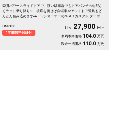
両側パワースライドドアで、狭い駐車場でもドアパンチの心配な
くラクに乗り降り✨ 後席を倒せば自転車やアウトドア道具もど
んどん積み込めます🚗 ワンオーナーのN-BOXカスタム ターボ、
鮮やかなブルーが目を引く一台💙 バックカメラ付きで大きく見
27,900
OS8150
える車体も駐車はスッと安心🙌 買い物も送迎も遠出も、これ一
月々
円～
台で毎日がぐっと身軽になりますよ。クルコン付きで高速移動も
1年間無料保証付
104.0
万円
車両本体価格
ゆったり快適。安心してお乗りいただける《1年保証付》です😊
110.0
万円
現金一括価格