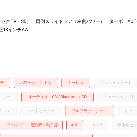
ィオ・フルセグTV・SD） 両側スライドドア（左側パワー） ターボ
正13インチAW
テ
パワーウィンドウ
キーレス
プッシュスタート
ニター
オーディオ
CD
Bluetooth
SD
ミュージックプレ
アコン
シートヒーター
フルフラットシート
オット
エアバッグ：
運転席
助手席
ABS
カメラ
-
障害物セ