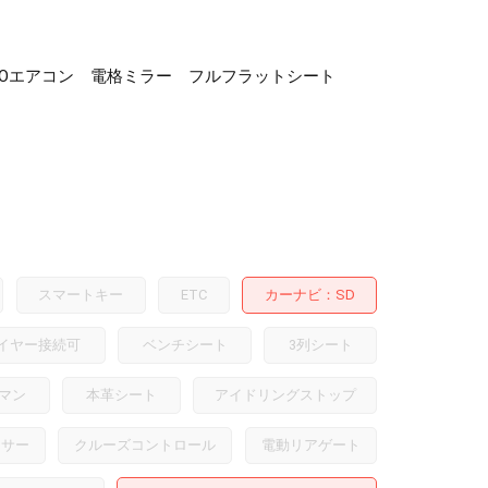
 AUTOエアコン 電格ミラー フルフラットシート
スマートキー
ETC
カーナビ
SD
イヤー接続可
ベンチシート
3列シート
マン
本革シート
アイドリングストップ
ンサー
クルーズコントロール
電動リアゲート