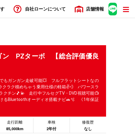
す
自社ローン
について
店舗
情報
ン PZターボ 【総合評価優良
でもガンガン走破可能💥 フルフラットシートなの
クラク積めちゃう乗用仕様の軽箱✌️💨 パワースラ
クチン🎵💫 走行中フルセグTV・DVD視聴可能📺️
るBluetoothオーディオ搭載ナビ🚗🫧 《1年保証
走行距離
車検
修復歴
85,000km
2年付
なし