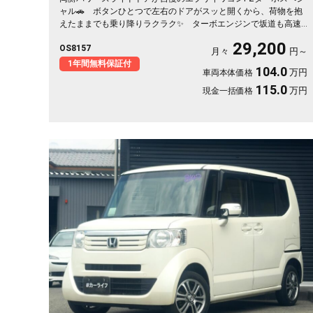
ャル🚗 ボタンひとつで左右のドアがスッと開くから、荷物を抱
えたままでも乗り降りラクラク✨ ターボエンジンで坂道も高速
もグイグイ進みます👍 HIDヘッドライトで夜道も明るく安心✨
29,200
OS8157
フルセグ対応の社外HDDナビで遠出も快適🎵💫 休日は仲間とア
月々
円～
ウトドアへ繰り出したくなる一台です🚗 前向きな一歩を応援する
1年間無料保証付
104.0
万円
車両本体価格
《1年保証付》です📌
115.0
万円
現金一括価格