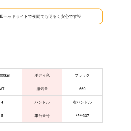
HIDヘッドライトで夜間でも明るく安心です💡
000km
ボディ色
ブラック
IAT
排気量
660
4
ハンドル
右ハンドル
5
車台番号
****307