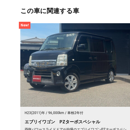
この車に関連する車
New!
H23(2011)年
96,000km
車検2年付
エブリイワゴン PZターボスペシャル
両側パワースライドドアが自慢のエブリイワゴンPZターボスペシ