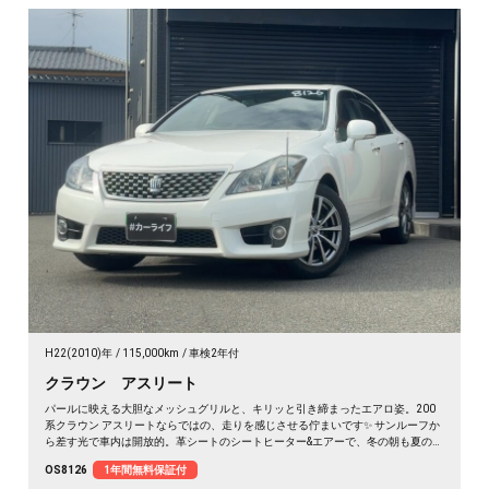
H22(2010)年
115,000km
車検2年付
クラウン アスリート
パールに映える大胆なメッシュグリルと、キリッと引き締まったエアロ姿。200
系クラウン アスリートならではの、走りを感じさせる佇まいです✨ サンルーフか
ら差す光で車内は開放的。革シートのシートヒーター&エアーで、冬の朝も夏の蒸
れも快適です。仕事帰りの一人時間も、遠出の休日も、上質な移動が特別に変わ
OS8126
1年間無料保証付
ります🚗 気になる車は早めのチェックがおすすめ。《1年保証付》でお届けしま