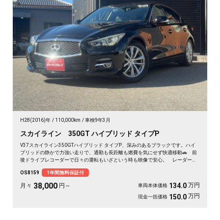
H28(2016)年
110,000km
車検9年3月
スカイライン 350GT ハイブリッド タイプP
V37スカイライン350GTハイブリッド タイプP、深みのあるブラックです。ハイ
ブリッドの静かで力強い走りで、通勤も長距離も燃費を気にせず快適移動🚗 前
後ドライブレコーダーで日々の運転もいざという時も映像で安心。 レーダーク
ルーズで高速道路での疲れもグッと軽減。アラウンドビューで狭い駐車場もスッ
OS8159
1年間無料保証付
と停められます。 仕事帰りにふらっと遠出したくなる、そんな相棒です✨ 高
級セダンがお値打ち、《1年保証付》で気持ちよく乗り出せます💫👍
38,000
万円
134.0
月々
円～
車両本体価格
万円
150.0
現金一括価格