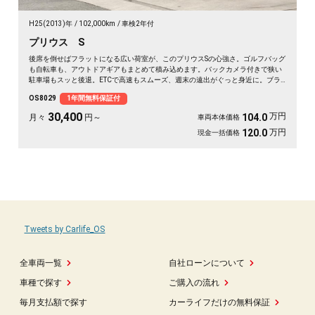
H25(2013)年
102,000km
車検2年付
プリウス S
後席を倒せばフラットになる広い荷室が、このプリウスSの心強さ。ゴルフバッグ
も自転車も、アウトドアギアもまとめて積み込めます。バックカメラ付きで狭い
駐車場もスッと後退。ETCで高速もスムーズ、週末の遠出がぐっと身近に。ブラ
ックボディに黒革調シートカバーが引き締まる一台。休日の遠征も日常の買い出
OS8029
1年間無料保証付
しも頼れる相棒です。低燃費で気軽に走り出せます🚗✨💫👍🎵《1年保証付》
30,400
万円
104.0
月々
円～
車両本体価格
万円
120.0
現金一括価格
Tweets by Carlife_OS
全車両一覧
自社ローンについて
車種で探す
ご購入の流れ
毎月支払額で探す
カーライフだけの無料保証