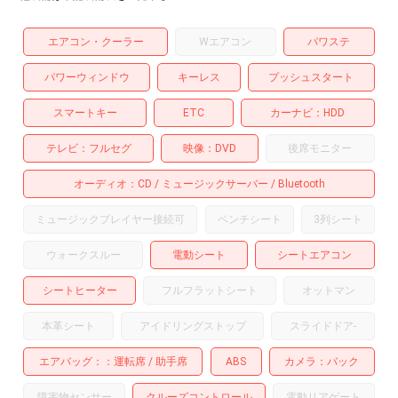
エアコン・クーラー
Wエアコン
パワステ
パワーウィンドウ
キーレス
プッシュスタート
スマートキー
ETC
カーナビ
HDD
テレビ
フルセグ
映像
DVD
後席モニター
オーディオ
CD
ミュージックサーバー
Bluetooth
ミュージックプレイヤー接続可
ベンチシート
3列シート
ウォークスルー
電動シート
シートエアコン
シートヒーター
フルフラットシート
オットマン
本革シート
アイドリングストップ
スライドドア
-
エアバッグ：
運転席
助手席
ABS
カメラ
バック
障害物センサー
クルーズコントロール
電動リアゲート