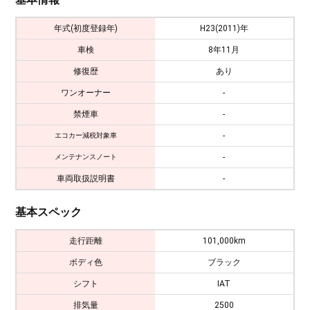
年式(初度登録年)
H23(2011)年
車検
8年11月
修復歴
あり
ワンオーナー
-
禁煙車
-
-
エコカー減税対象車
-
メンテナンスノート
車両取扱説明書
-
基本スペック
走行距離
101,000km
ボディ色
ブラック
シフト
IAT
排気量
2500