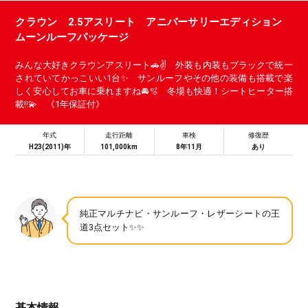
クラウン 2.5アスリート アニバーサリーエディション
ムーンルーフパッケージ
みんな大好きクラウンアスリート🚗✌️ 外装も内装もブラックで統一
されていてかっこいい1台✨ サンルーフやその他の装備も搭載で楽
しく安心してお車に乗れますね🚘🫧 冬場も快適！シートヒーター搭
載‼️💫 《1年保証付》
年式
走行距離
車検
修復歴
H23(2011)年
101,000km
8年11月
あり
純正マルチナビ・サンルーフ・レザーシートの王
道3点セット✨✨
基本情報