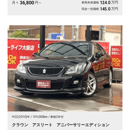
す👑
36,800
万円
124.0
月々
円～
車両本体価格
万円
145.0
現金一括価格
H22(2010)年
139,000km
車検2年付
クラウン アスリート アニバーサリーエディション