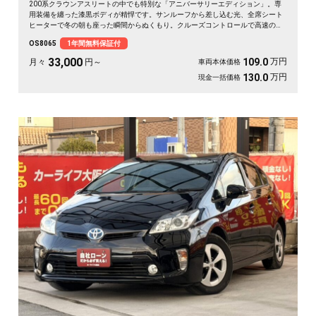
200系クラウンアスリートの中でも特別な「アニバーサリーエディション」。専
用装備を纏った漆黒ボディが精悍です。サンルーフから差し込む光、全席シート
ヒーターで冬の朝も座った瞬間からぬくもり。クルーズコントロールで高速の長
距離もラクに流せます。仕事帰りの一人時間も、週末の遠出も気分が上がる一
OS8065
1年間無料保証付
台。走りと快適が揃った特別仕様を、日々の相棒に🚗✨💎👑😎《1年保証付》
33,000
万円
109.0
月々
円～
車両本体価格
万円
130.0
現金一括価格