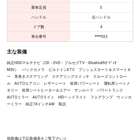
乗車定員
5
ハンドル
右ハンドル
ドア数
4
車台番号
****553
主な装備
純正HDDマルチナビ（CD・DVD・フルセグTV・Bluetoothｵｰﾃﾞｨｵ・
MSV） バックカメラ ビルトインETC プッシュスタート＆スマートキ
ー 革巻きステアリング ステアリングスイッチ クルーズコントロー
ル AUTOエアコン レザーシート 前席パワーシート 運転席シートメ
モリー 前席シートヒーター＆エアー サンルーフ パワートランク
AUTOミラー AUTOライト HIDヘッドライト フォグランプ ウィンカ
ーミラー 純正18インチAW 取説
他装備は下記装備表をご覧下さい☆