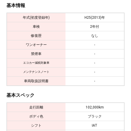
基本情報
年式(初度登録年)
H25(2013)年
車検
2年付
修復歴
なし
ワンオーナー
-
禁煙車
-
-
エコカー減税対象車
-
メンテナンスノート
車両取扱説明書
-
基本スペック
走行距離
102,000km
ボディ色
ブラック
シフト
IAT