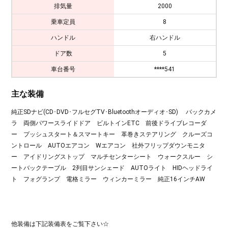
排気量
2000
乗車定員
8
ハンドル
右ハンドル
ドア数
5
車台番号
****541
主な装備
純正SDナビ(CD･DVD･フルセグTV･Bluetoothオーディオ･SD) バックカメ
ラ 両側パワースライドドア ビルトインETC 前後ドライブレコーダ
ー プッシュスタート＆スマートキー 革巻きステアリング クルーズコ
ントロール AUTOエアコン Wエアコン 社外フリップダウンモニタ
ー アイドリングストップ マルチセンターシート ウォークスルー シ
ートバックテーブル 2列目サンシェード AUTOライト HIDヘッドライ
ト フォグランプ 電格ミラー ウィンカーミラー 純正16インチAW
他装備は下記装備表をご覧下さい☆