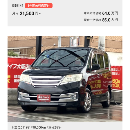
モニターは長距離ドライブの心強い味方。仲間との遠出も、休日の趣味も、これ
OS8144
1年間無料保証付
一台で楽しさ倍増です🎵月々21500〜で手が届く特別グレード。走り出しが待ち
遠しくなる、《1年保証付》👑
21,500
万円
64.0
月々
円～
車両本体価格
万円
85.0
現金一括価格
H23(2011)年
98,000km
車検2年付