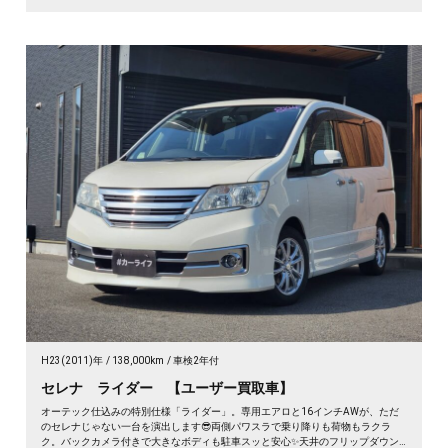
H23(2011)年
138,000km
車検2年付
セレナ ライダー 【ユーザー買取車】
オーテック仕込みの特別仕様「ライダー」。専用エアロと16インチAWが、ただ
のセレナじゃない一台を演出します😎両側パワスラで乗り降りも荷物もラクラ
ク。バックカメラ付きで大きなボディも駐車スッと安心✨天井のフリップダウン