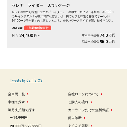
セレナ ライダー Jパッケージ
セレナの中でも特別仕立ての「ライダー」。専用エアロにメッキ加飾、AUTECH
の16インチアルミが放つ精悍な佇まいは、街でもひと味違う存在です🚗✨月々
24100〜で手が届くのも嬉しいところ。左側パワースライドで買い物帰りもワン
タッチ、バックカメラ付きで大きなボディも駐車ラクラク。二列目サンシェード
OS6980
1年間無料保証付
とWエアコンで、仲間との遠出も夏場のドライブも快適そのもの💫クルコン装備
で長距離移動もぐっと楽に。週末の趣味も遠出も、これ一台で世界が広がります
24,100
万円
74.0
月々
円～
車両本体価格
👍走行9.8万kmでこの状態、《1年保証付》で安心してお乗りいただけます😊
万円
95.0
現金一括価格
Tweets by Carlife_OS
全車両一覧
自社ローンについて
車種で探す
ご購入の流れ
毎月支払額で探す
カーライフだけの無料保証
〜19,999円
簡単診断
よくある質問
20,000円〜29,999円