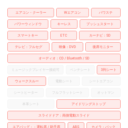
エアコン・クーラー
Wエアコン
パワステ
パワーウィンドウ
キーレス
プッシュスタート
スマートキー
ETC
カーナビ
SD
テレビ
フルセグ
映像
DVD
後席モニター
オーディオ
CD
Bluetooth
SD
ミュージックプレイヤー接続可
ベンチシート
3列シート
ウォークスルー
電動シート
シートエアコン
シートヒーター
フルフラットシート
オットマン
本革シート
アイドリングストップ
スライドドア
両側電動スライド
エアバッグ：
運転席
助手席
ABS
カメラ
バック