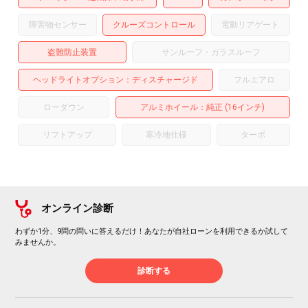
障害物センサー
クルーズコントロール
電動リアゲート
盗難防止装置
サンルーフ・ガラスルーフ
ヘッドライトオプション
ディスチャージド
フルエアロ
ローダウン
アルミホイール
：純正 (16インチ)
リフトアップ
寒冷地仕様
ターボ
オンライン診断
わずか1分、9問の問いに答えるだけ！あなたが自社ローンを利用できるか試して
みませんか。
診断する