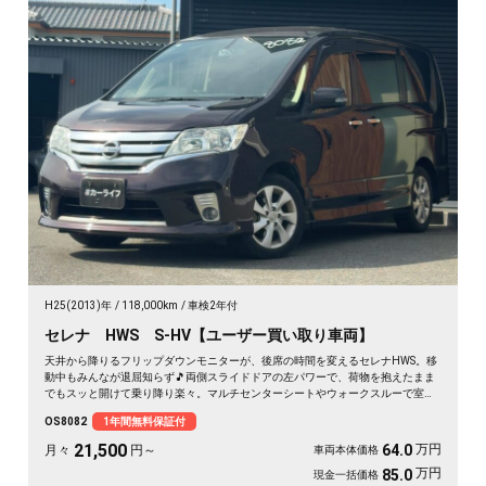
H25(2013)年
118,000km
車検2年付
セレナ HWS S-HV【ユーザー買い取り車両】
天井から降りるフリップダウンモニターが、後席の時間を変えるセレナHWS。移
動中もみんなが退屈知らず🎵両側スライドドアの左パワーで、荷物を抱えたまま
でもスッと開けて乗り降り楽々。マルチセンターシートやウォークスルーで室内
は自由自在。月々21500〜で叶う遠出の週末。走りも装備も揃った一台を、まる
OS8082
1年間無料保証付
ごと1年保証付でどうぞ🚗✨💫👍
21,500
万円
64.0
月々
円～
車両本体価格
万円
85.0
現金一括価格