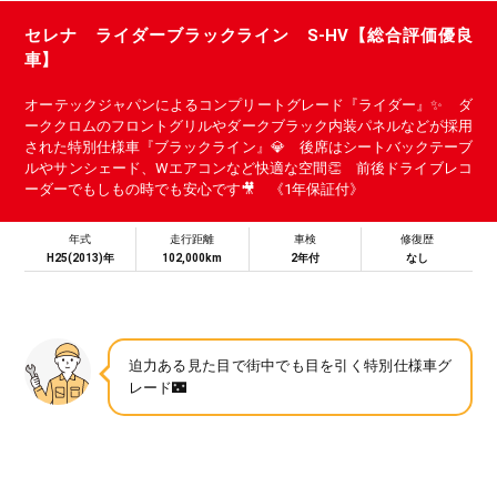
セレナ ライダーブラックライン S-HV【総合評価優良
車】
オーテックジャパンによるコンプリートグレード『ライダー』✨️ ダ
ーククロムのフロントグリルやダークブラック内装パネルなどが採用
された特別仕様車『ブラックライン』💎 後席はシートバックテーブ
ルやサンシェード、Wエアコンなど快適な空間👏 前後ドライブレコ
ーダーでもしもの時でも安心です🎥 《1年保証付》
年式
走行距離
車検
修復歴
H25(2013)年
102,000km
2年付
なし
迫力ある見た目で街中でも目を引く特別仕様車グ
レード🌃