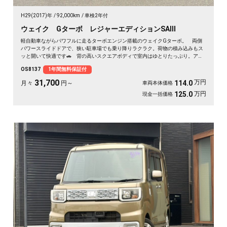
H29(2017)年
92,000km
車検2年付
ウェイク Gターボ レジャーエディションSAⅢ
軽自動車ながらパワフルに走るターボエンジン搭載のウェイクGターボ。 両側
パワースライドドアで、狭い駐車場でも乗り降りラクラク。荷物の積み込みもス
ッと開いて快適です🚗 背の高いスクエアボディで室内はゆとりたっぷり。アウ
トドアも車中泊も相棒にぴったり。 走行中もテレビが見られるHDDナビ付き
OS8137
1年間無料保証付
で、遠出のドライブも退屈しません🎵 バックカメラで駐車も安心✌️ 趣味も遊
びも広がる一台。《1年保証付》で安心のカーライフを💎
31,700
万円
114.0
月々
円～
車両本体価格
万円
125.0
現金一括価格