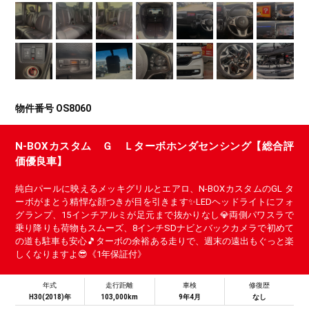
物件番号 OS8060
N-BOXカスタム Ｇ Ｌターボホンダセンシング【総合評
価優良車】
純白パールに映えるメッキグリルとエアロ、N-BOXカスタムのGL タ
ーボがまとう精悍な顔つきが目を引きます✨LEDヘッドライトにフォ
グランプ、15インチアルミが足元まで抜かりなし💎両側パワスラで
乗り降りも荷物もスムーズ、8インチSDナビとバックカメラで初めて
の道も駐車も安心🎵ターボの余裕ある走りで、週末の遠出もぐっと楽
しくなりますよ😎《1年保証付》
年式
走行距離
車検
修復歴
H30(2018)年
103,000km
9年4月
なし