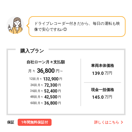
ドライブレコーダー付きだから、毎日の運転も映
像で安心ですね♪😊
購入プラン
自社ローン月々支払額
車両本体価格
36,800
月々
円～
139.0
万円
132,900
12回 月々
円
72,300
24回 月々
円
現金一括価格
52,400
36回 月々
円
145.0
万円
42,500
48回 月々
円
36,800
60回 月々
円
保証
1年間無料保証付
詳しくはこちら