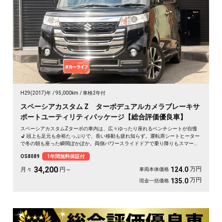
H29(2017)年
95,000km
車検2年付
スペーシアカスタム Z ターボデュアルカメラブレーキサ
ポートユーティリティパッケージ【総合評価優良車】
スペーシアカスタムZターボの車内は、広々ゆったり座れるベンチシートが自慢
💺 頭上も足元も余裕たっぷりで、長い移動も疲れ知らず。運転席シートヒーター
で冬の朝も座った瞬間ぽかぽか。両側パワースライドドアで乗り降りもスマー
ト。後席サンシェードで日差しもやわらぎます。休日は仲間とのドライブや趣味
OS8089
1年間無料保証付
の遠出に、心地よい空間が待っています🎵 快適な毎日をこの一台から。《1年保
証付》で安心のカーライフを👍✨
34,200
万円
124.0
月々
円～
車両本体価格
万円
135.0
現金一括価格