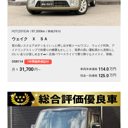
H27(2015)年
87,000km
車検2年付
ウェイク Ｘ ＳＡ
背の高いスクエアボディをぐいっと押し出す軽トールワゴン、ウェイクX SA。ア
イドリングストップで街乗りの燃費もかしこく、視界の高い運転席から見晴らし
のいい走りが楽しめます🚗✨ 左側パワースライドで乗り降りもスイスイ、荷物の
積み下ろしもラクラク。後席サンシェードで日差しもガード。アウトドアの相棒
OS8114
1年間無料保証付
にも通勤の足にもぴったりの一台です。天井の高い車内で、休日のギア積みも余
裕ですよ💫👍《1年保証付》
31,700
万円
114.0
月々
円～
車両本体価格
万円
125.0
現金一括価格