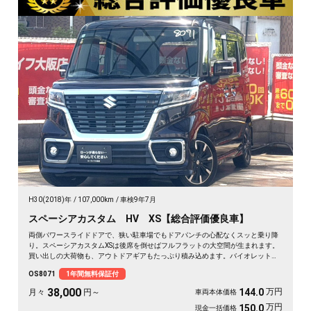
H30(2018)年
107,000km
車検9年7月
スペーシアカスタム HV XS【総合評価優良車】
両側パワースライドドアで、狭い駐車場でもドアパンチの心配なくスッと乗り降
り。スペーシアカスタムXSは後席を倒せばフルフラットの大空間が生まれます。
買い出しの大荷物も、アウトドアギアもたっぷり積み込めます。バイオレットの
落ち着いたボディカラーで街乗りも映える一台。後席サンシェードやシートバッ
OS8071
1年間無料保証付
クテーブルで、長距離移動も快適に過ごせます。休日の遠出が待ち遠しくなりま
すよ。安心してお乗りいただける《1年保証付》です🚗✨💺🙌😊
38,000
万円
144.0
月々
円～
車両本体価格
万円
150.0
現金一括価格