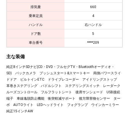
排気量
660
乗車定員
4
ハンドル
右ハンドル
ドア数
5
車台番号
****209
主な装備
純正8インチSDナビ(CD・DVD・フルセグTV・Bluetoothオーディオ・
SD) バックカメラ プッシュスタート&スマートキー 両側パワースライ
ドドア ビルトインETC ドライブレコーダー アイドリングストップ
革巻きステアリング パドルシフト ステアリングスイッチ レーダーク
ルーズコントロール フルフラットシート 後席サンシェード USB接続
端子 車線逸脱防止機能 衝突軽減サポート 後方障害物センサー ター
ボ AUTOライト LEDヘッドライト フォグランプ ウインカーミラー
純正15インチAW