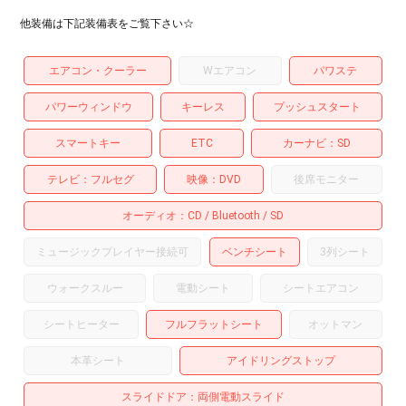
他装備は下記装備表をご覧下さい☆
エアコン・クーラー
Wエアコン
パワステ
パワーウィンドウ
キーレス
プッシュスタート
スマートキー
ETC
カーナビ
SD
テレビ
フルセグ
映像
DVD
後席モニター
オーディオ
CD
Bluetooth
SD
ミュージックプレイヤー接続可
ベンチシート
3列シート
ウォークスルー
電動シート
シートエアコン
シートヒーター
フルフラットシート
オットマン
本革シート
アイドリングストップ
スライドドア
両側電動スライド