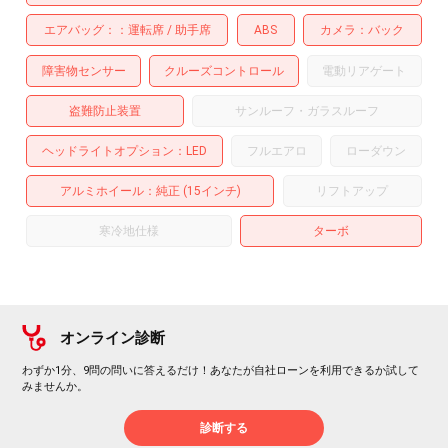
エアバッグ：
運転席
助手席
ABS
カメラ
バック
障害物センサー
クルーズコントロール
電動リアゲート
盗難防止装置
サンルーフ・ガラスルーフ
ヘッドライトオプション
LED
フルエアロ
ローダウン
アルミホイール
：純正 (15インチ)
リフトアップ
寒冷地仕様
ターボ
オンライン診断
わずか1分、9問の問いに答えるだけ！あなたが自社ローンを利用できるか試して
みませんか。
診断する