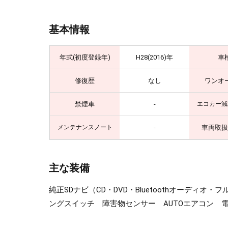
基本情報
年式(初度登録年)
H28(2016)年
車
修復歴
なし
ワンオ
禁煙車
-
エコカー減
-
車両取扱
メンテナンスノート
主な装備
純正SDナビ（CD・DVD・Bluetoothオーデ
ングスイッチ 障害物センサー AUTOエアコン 電