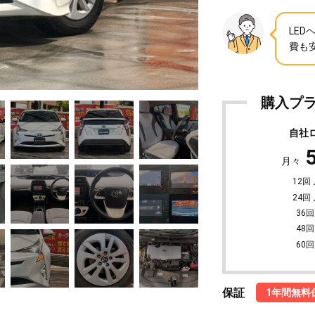
LE
費も
購入プ
自社
月々
12回
24回
36回
48回
60回
保証
1年間無料