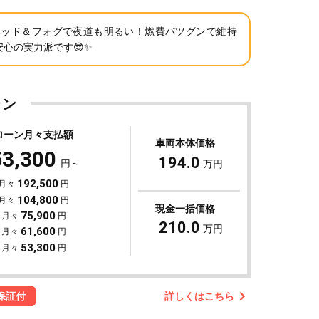
Dヘッド＆フォグで夜道も明るい！燃費バツグンで維持
安心の実力派です😎✨
ラン
ローン月々支払額
車両本体価格
53,300
194.0
円～
万円
192,500
 月々
円
104,800
 月々
円
現金一括価格
75,900
 月々
円
210.0
万円
61,600
 月々
円
53,300
 月々
円
詳しくはこちら
保証付