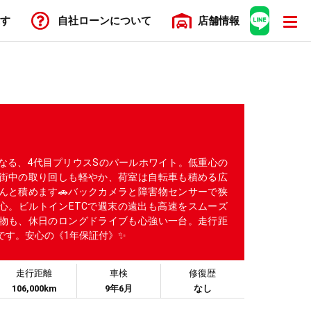
す
自社ローン
について
店舗
情報
なる、4代目プリウスSのパールホワイト。低重心の
街中の取り回しも軽やか、荷室は自転車も積める広
んと積めます🚗バックカメラと障害物センサーで狭
心。ビルトインETCで週末の遠出も高速をスムーズ
い物も、休日のロングドライブも心強い一台。走行距
です。安心の《1年保証付》✨
走行距離
車検
修復歴
106,000km
9年6月
なし