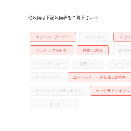
他装備は下記装備表をご覧下さい☆
エアコン・クーラー
Wエアコン
パワス
テレビ
フルセグ
映像
DVD
後席モ
ウォークスルー
電動シート
シートエ
スライドドア
-
エアバッグ：
運転席
助手席
サンルーフ・ガラスルーフ
ヘッドライトオプシ
ターボ