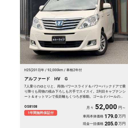
H25(2013)年
92,000km
車検2年付
アルファード HV G
7人乗りのゆとりと、両側パワースライド＆パワーバックドアで乗
り降りも荷物の積み下ろしも片手でスイスイ。2列目キャプテンシ
ート＆オットマンで長距離もくつろぎ移動。ゴールドパールの落
ち着いた質感も◎。バックカメラと障害物センサーで大きな車体
52,000
OS8108
もスッと駐車。仲間との遠出も送迎も一台で頼れる相棒に🚗✨💺
月々
円～
🙌😊。ロングドライブが待ち遠しくなる一台です《1年保証付》
1年間無料保証付
179.0
万円
車両本体価格
👑
205.0
万円
現金一括価格