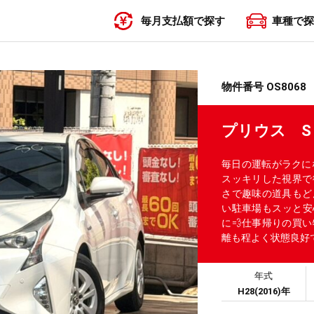
毎月支払額で探す
車種で探
〜19,999円
20,000円〜29,999円
30,000円〜39,999円
40,000円〜49,999円
50,000円〜
物件番号 OS8068
プリウス S
毎日の運転がラクに
スッキリした視界で
さで趣味の道具もど
い駐車場もスッと安
に💨仕事帰りの買
離も程よく状態良好
年式
H28(2016)年