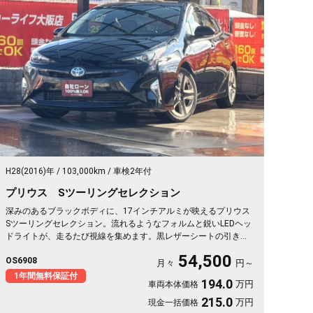
H28(2016)年
103,000km
車検2年付
プリウス Sツーリングセレクション
深みのあるブラックボディに、17インチアルミが映えるプリウス
Sツーリングセレクション。流れるようなフォルムと鋭いLEDヘッ
ドライトが、走るたび視線を集めます。黒レザーシートの引き締
まった車内も魅力。レーダークルーズで長距離もラクラク、ドラ
54,500
OS6908
レコ搭載で万一の時も映像で安心です。休日は海までひとり気ま
月々
円～
まにドライブ、そんな時間が似合う一台🚗✨💎💺。乗るほど愛着
1年間無料保証付
194.0
万円
車両本体価格
がわく相棒です《1年保証付》😎
215.0
万円
現金一括価格