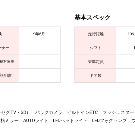
基本スペック
検
9年6月
走行距離
106
ーナー
-
シフト
-
乗車定員
税対象車
説明書
-
ドア数
ィオ・フルセグTV・SD） バックカメラ ビルトインETC プッシュ
格ミラー AUTOライト LEDヘッドライト LEDフォグランプ 