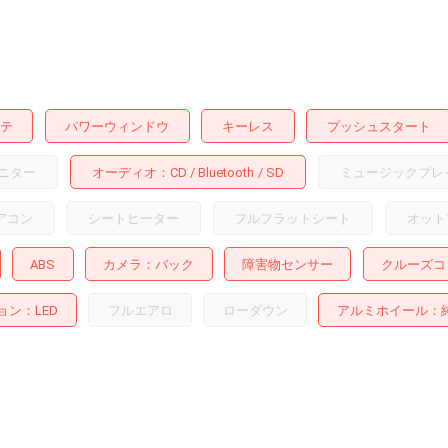
テ
パワーウィンドウ
キーレス
プッシュスタート
ニター
オーディオ
CD
Bluetooth
SD
ミュージックプレ
アコン
シートヒーター
フルフラットシート
オット
ABS
カメラ
バック
障害物センサー
クルーズコ
ョン
LED
フルエアロ
ローダウン
アルミホイール
：純