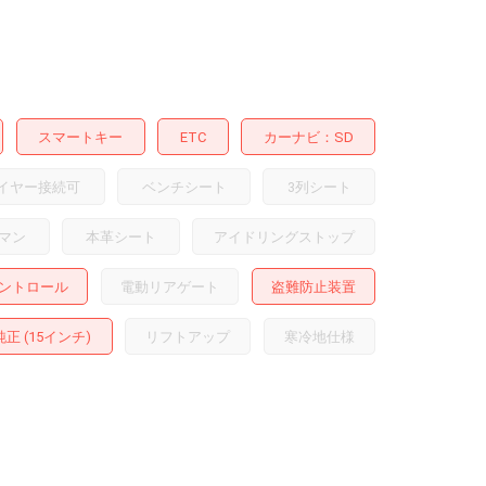
スマートキー
ETC
カーナビ
SD
イヤー接続可
ベンチシート
3列シート
マン
本革シート
アイドリングストップ
ントロール
電動リアゲート
盗難防止装置
正 (15インチ)
リフトアップ
寒冷地仕様