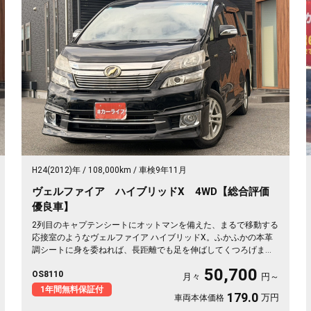
H24(2012)年
108,000km
車検9年11月
ヴェルファイア ハイブリッドX 4WD【総合評価
優良車】
2列目のキャプテンシートにオットマンを備えた、まるで移動する
応接室のようなヴェルファイア ハイブリッドX。ふかふかの本革
調シートに身を委ねれば、長距離でも足を伸ばしてくつろげます
💺 天井のフリップダウンモニターで後席の時間も退屈知らず。両
50,700
OS8110
側スライドドアで乗り降りもスマート、仲間との遠出も静かで快
月々
円～
適な空間が待っています。四輪駆動だから雪道もどんと来い。毎
1年間無料保証付
179.0
万円
車両本体価格
日の移動が特別なひとときに変わる一台です✨《1年保証付》🚗👑