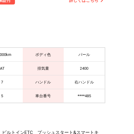
詳しくはこちら
保証付
,000km
ボディ色
パール
IAT
排気量
2400
7
ハンドル
右ハンドル
5
車台番号
****485
ドア ビルトインETC プッシュスタート&スマートキ