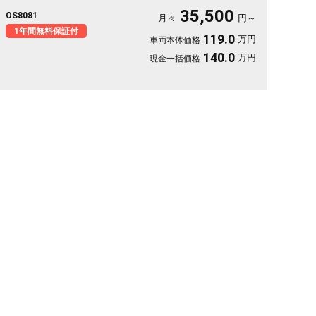
具もどんと積めます。パールの車体は取り回しも良く、送迎から
35,500
OS8081
週末の遠出まで大活躍。前後ドラレコで万が一の時も映像がしっ
月々
円～
かり残せて安心。天井のフリップダウンモニターで長距離も退屈
1年間無料保証付
119.0
万円
車両本体価格
知らず。毎日の相棒にぴったりの一台です🚗✨💺🙌😊《1年保証
付》
140.0
万円
現金一括価格