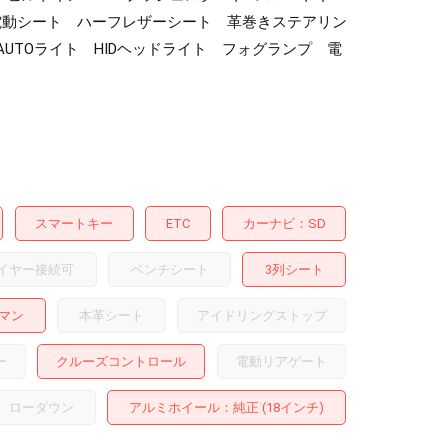
電動シート ハーフレザーシート 革巻きステアリン
TOライト HIDヘッドライト フォグランプ 電
スマートキー
ETC
カーナビ
SD
イヤー接続可
ベンチシート
3列シート
マン
本革シート
アイドリングストップ
ー
クルーズコントロール
電動リアゲート
ローダウン
アルミホイール
：純正 (18インチ)