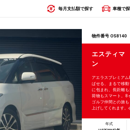
毎月支払額で探す
車種で探
〜19,999円
20,000円〜29,999円
30,000円〜39,999円
40,000円〜49,999円
50,000円〜
物件番号 OS8140
エスティマ
ン
アエラスプレミアム
ばせる、まるで移動
に包まれ、長距離も
荷物もスマート。8
ゴルフ仲間との旅も
上げしてくれます。心
年式