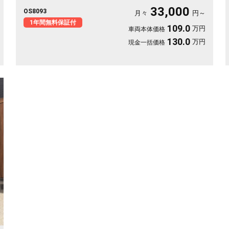
スムーズ。天井のフリップダウンモニターがあれば、長距離の移
33,000
OS8093
動も車内が退屈しません。ブラックボディに社外16インチが効い
月々
円～
た一台で、週末の遠出が待ち遠しくなりますよ。乗り込むほどに
1年間無料保証付
109.0
万円
車両本体価格
頼れる相棒に💫🏔️🚗✌️《1年保証付》
130.0
万円
現金一括価格