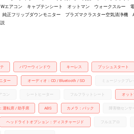
ン Wエアコン キャプテンシート オットマン ウォークスルー 
純正フリップダウンモニター プラズマクラスター空気清浄機 AU
取説
テ
パワーウィンドウ
キーレス
プッシュスタート
ニター
オーディオ
CD
Bluetooth
SD
ミュージックプレ
アコン
シートヒーター
フルフラットシート
オット
運転席
助手席
ABS
カメラ
バック
障害物センサ
ヘッドライトオプション
ディスチャージド
フルエアロ