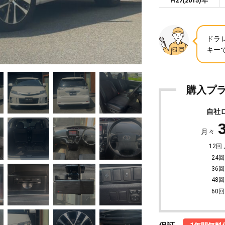
H27(2015)年
ドラ
キー
購入プ
自社
月々
12回
24回
36回
48回
60回