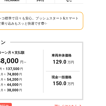
105,000km
2年付
なし
レコ標準で日々も安心。プッシュスタート&スマート
で乗り込みもスッと快適です😎✨
ラン
ローン月々支払額
車両本体価格
38,000
129.0
円～
万円
137,500
 月々
円
74,800
 月々
円
現金一括価格
54,200
 月々
円
150.0
万円
44,000
 月々
円
38,000
 月々
円