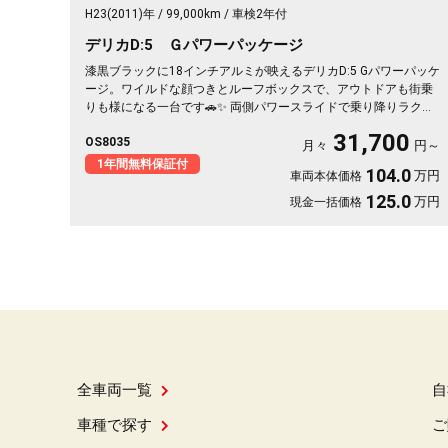
H23(2011)年
99,000km
車検2年付
デリカD:5 Ｇパワーパッケージ
漆黒ブラックに18インチアルミが映えるデリカD:5 Gパワーパッケ
ージ。ワイルドな顔つきとルーフボックスで、アウトドアも街乗
りも様になる一台です🚗✨ 両側パワースライドで乗り降りラクラ
ク、前後ドラレコで長距離ドライブも安心。フリップダウンモニ
31,700
OS8035
ターも付いて後席の移動時間も快適です。週末のキャンプや趣味
月々
円～
の遠出が、もっと楽しくなる相棒に💫 車中泊もこなす懐の深さが
1年間無料保証付
104.0
万円
車両本体価格
魅力ですよ😎《1年保証付》
125.0
万円
現金一括価格
全車両一覧
自
車種で探す
ご