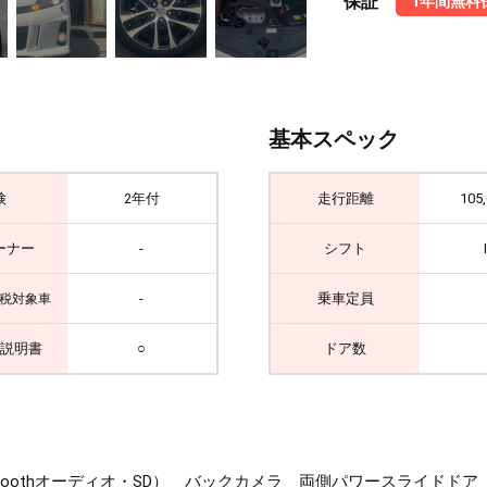
保証
1年間無料
基本スペック
検
2年付
走行距離
105
ーナー
-
シフト
-
乗車定員
税対象車
説明書
○
ドア数
luetoothオーディオ・SD） バックカメラ 両側パワースライド