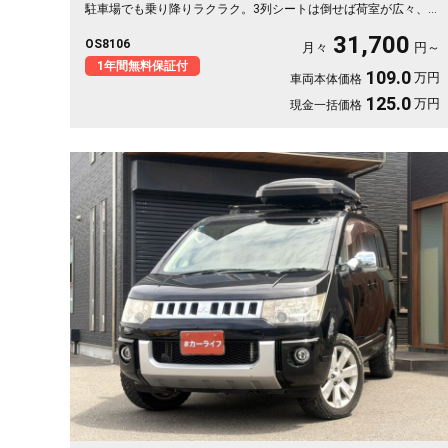
駐車場でも乗り降りラクラク。3列シートは倒せば荷室が広々、キ
ャンプ道具も部活の荷物もまとめて積めます。バックカメラで大
31,700
OS8106
きな車体もスッと駐車OK。雪道もアウトドアも仲間との遠出も、
月々
円～
これ一台で頼れる相棒に🚗✨💺🙌。安心して長く乗れる《1年保証
1年間無料保証付
109.0
万円
車両本体価格
付》です😊
125.0
万円
現金一括価格