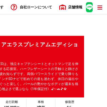
す
自社ローン
について
店舗
情報
 アエラスプレミアムエディショ
EDは、独立キャプテンシートとオットマンで足を伸
する応接室。ハーフレザーシートの手触りと静けさ
疲れ知らずです。両側パワースライドで乗り降りも
インチSDナビで初めての道も迷わず、休日の遠出や
ぐっと楽しく。パールの艶やかなボディが週末を格
地よさで選ぶなら《1年保証付》💺✨🚗🎵💎
走行距離
車検
修復歴