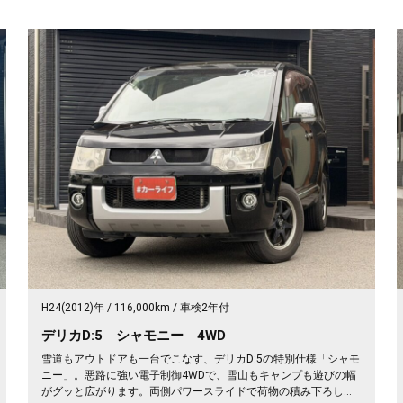
H24(2012)年
116,000km
車検2年付
デリカD:5 シャモニー 4WD
雪道もアウトドアも一台でこなす、デリカD:5の特別仕様「シャモ
ニー」。悪路に強い電子制御4WDで、雪山もキャンプも遊びの幅
がグッと広がります。両側パワースライドで荷物の積み下ろしも