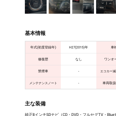
基本情報
年式(初度登録年)
H27(2015)年
車
修復歴
なし
ワンオ
禁煙車
-
エコカー減
-
車両取扱
メンテナンスノート
主な装備
純正8インチSDナビ（CD・DVD・フルセグTV・B