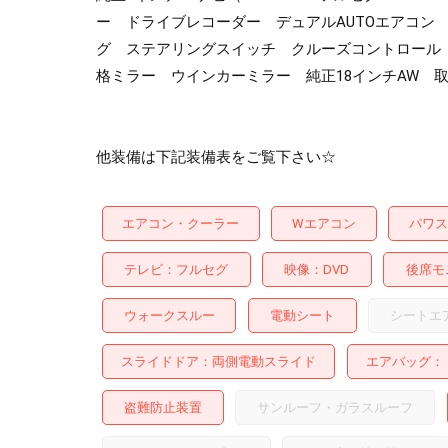
ー ドライブレコーダー デュアルAUTOエアコ
グ ステアリングスイッチ クルーズコントロール 
格ミラー ウインカーミラー 純正18インチAW 
他装備は下記装備表をご覧下さい☆
エアコン・クーラー
Wエアコン
パワス
テレビ
フルセグ
映像
DVD
後席モ
ウォークスルー
電動シート
シートエ
スライドドア
両側電動スライド
エアバッグ：
盗難防止装置
サンルーフ・ガラスルーフ