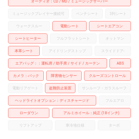
オーディオ
CD
MD
ミュージックサーバー
ミュージックプレイヤー接続可
ベンチシート
3列シート
ウォークスルー
電動シート
シートエアコン
シートヒーター
フルフラットシート
オットマン
本革シート
アイドリングストップ
スライドドア
-
エアバッグ：
運転席
助手席
サイド
カーテン
ABS
カメラ
バック
障害物センサー
クルーズコントロール
電動リアゲート
盗難防止装置
サンルーフ・ガラスルーフ
ヘッドライトオプション
ディスチャージド
フルエアロ
ローダウン
アルミホイール
：純正 (18インチ)
リフトアップ
寒冷地仕様
ターボ