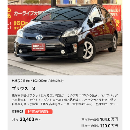
H25(2013)年
102,000km
車検2年付
プリウス S
後席を倒せばフラットになる広い荷室が、このプリウスSの心強さ。ゴルフバッグ
も自転車も、アウトドアギアもまとめて積み込めます。バックカメラ付きで狭い
駐車場もスッと後退。ETCで高速もスムーズ、週末の遠出がぐっと身近に。ブラ
ックボディに黒革調シートカバーが引き締まる一台。休日の遠征も日常の買い出
OS8029
1年間無料保証付
しも頼れる相棒です。低燃費で気軽に走り出せます🚗✨💫👍🎵《1年保証付》
30,400
万円
104.0
月々
円～
車両本体価格
万円
120.0
現金一括価格