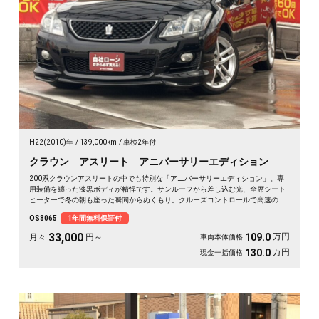
H22(2010)年
139,000km
車検2年付
クラウン アスリート アニバーサリーエディション
200系クラウンアスリートの中でも特別な「アニバーサリーエディション」。専
用装備を纏った漆黒ボディが精悍です。サンルーフから差し込む光、全席シート
ヒーターで冬の朝も座った瞬間からぬくもり。クルーズコントロールで高速の長
距離もラクに流せます。仕事帰りの一人時間も、週末の遠出も気分が上がる一
OS8065
1年間無料保証付
台。走りと快適が揃った特別仕様を、日々の相棒に🚗✨💎👑😎《1年保証付》
33,000
万円
109.0
月々
円～
車両本体価格
万円
130.0
現金一括価格