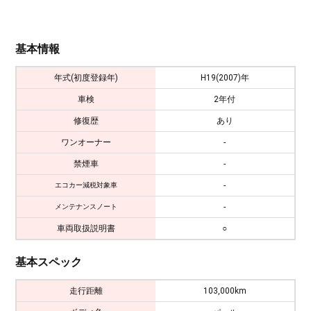
基本情報
年式(初度登録年)
H19(2007)年
車検
2年付
修復歴
あり
ワンオーナー
-
禁煙車
-
-
エコカー減税対象車
-
メンテナンスノート
車両取扱説明書
○
基本スペック
走行距離
103,000km