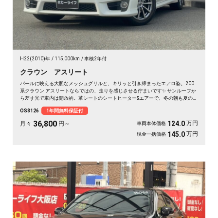
H22(2010)年
115,000km
車検2年付
クラウン アスリート
パールに映える大胆なメッシュグリルと、キリッと引き締まったエアロ姿。200
系クラウン アスリートならではの、走りを感じさせる佇まいです✨ サンルーフか
ら差す光で車内は開放的。革シートのシートヒーター&エアーで、冬の朝も夏の蒸
れも快適です。仕事帰りの一人時間も、遠出の休日も、上質な移動が特別に変わ
OS8126
1年間無料保証付
ります🚗 気になる車は早めのチェックがおすすめ。《1年保証付》でお届けしま
す👑
36,800
万円
124.0
月々
円～
車両本体価格
万円
145.0
現金一括価格