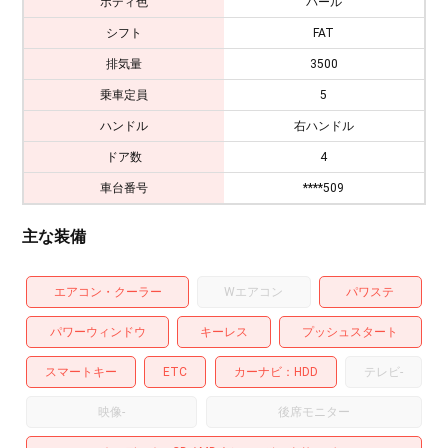
ボディ色
パール
シフト
FAT
排気量
3500
乗車定員
5
ハンドル
右ハンドル
ドア数
4
車台番号
****509
主な装備
エアコン・クーラー
Wエアコン
パワステ
パワーウィンドウ
キーレス
プッシュスタート
スマートキー
ETC
カーナビ
HDD
テレビ
-
映像
-
後席モニター