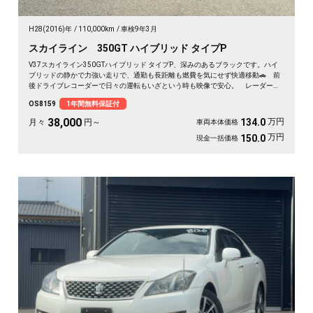
H28(2016)年
110,000km
車検9年3月
スカイライン 350GT ハイブリッド タイプP
V37スカイライン350GTハイブリッド タイプP、深みのあるブラックです。ハイ
ブリッドの静かで力強い走りで、通勤も長距離も燃費を気にせず快適移動🚗 前
後ドライブレコーダーで日々の運転もいざという時も映像で安心。 レーダーク
ルーズで高速道路での疲れもグッと軽減。アラウンドビューで狭い駐車場もスッ
OS8159
1年間無料保証付
と停められます。 仕事帰りにふらっと遠出したくなる、そんな相棒です✨ 高
級セダンがお値打ち、《1年保証付》で気持ちよく乗り出せます💫👍
38,000
万円
134.0
月々
円～
車両本体価格
万円
150.0
現金一括価格