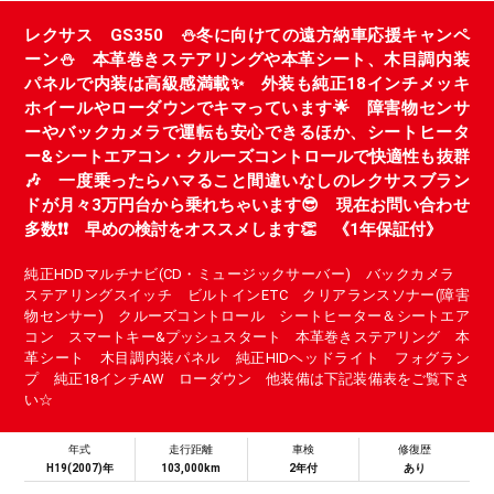
レクサス GS350 ⛄冬に向けての遠方納車応援キャンペ
ーン⛄ 本革巻きステアリングや本革シート、木目調内装
パネルで内装は高級感満載✨ 外装も純正18インチメッキ
ホイールやローダウンでキマっています🌟 障害物センサ
ーやバックカメラで運転も安心できるほか、シートヒータ
ー&シートエアコン・クルーズコントロールで快適性も抜群
🎶 一度乗ったらハマること間違いなしのレクサスブラン
ドが月々3万円台から乗れちゃいます😎 現在お問い合わせ
多数❗❗ 早めの検討をオススメします👏 《1年保証付》
純正HDDマルチナビ(CD・ミュージックサーバー) バックカメラ
ステアリングスイッチ ビルトインETC クリアランスソナー(障害
物センサー) クルーズコントロール シートヒーター＆シートエア
コン スマートキー&プッシュスタート 本革巻きステアリング 本
革シート 木目調内装パネル 純正HIDヘッドライト フォグラン
プ 純正18インチAW ローダウン 他装備は下記装備表をご覧下さ
い☆
年式
走行距離
車検
修復歴
H19(2007)年
103,000km
2年付
あり