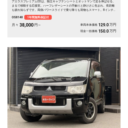
アエラスプレミアムEDは、独立キャプテンシートとオットマンで足を伸ばせる、
まるで移動する応接室。ハーフレザーシートの手触りと静けさに包まれ、長距離
も疲れ知らずです。両側パワースライドで乗り降りも荷物もスマート。8インチ
SDナビで初めての道も迷わず、休日の遠出やゴルフ仲間との旅もぐっと楽しく。
OS8140
1年間無料保証付
パールの艶やかなボディが週末を格上げしてくれます。心地よさで選ぶなら《1
年保証付》💺✨🚗🎵💎
38,000
万円
129.0
月々
円～
車両本体価格
万円
150.0
現金一括価格