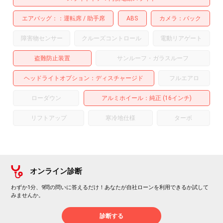
エアバッグ：
運転席
助手席
ABS
カメラ
バック
障害物センサー
クルーズコントロール
電動リアゲート
盗難防止装置
サンルーフ・ガラスルーフ
ヘッドライトオプション
ディスチャージド
フルエアロ
ローダウン
アルミホイール
：純正 (16インチ)
リフトアップ
寒冷地仕様
ターボ
オンライン診断
わずか1分、9問の問いに答えるだけ！あなたが自社ローンを利用できるか試して
みませんか。
診断する