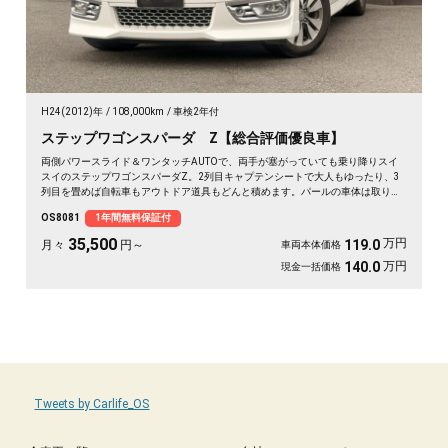
H24(2012)年
108,000km
車検2年付
ステップワゴンスパーダ Z【総合評価優良車】
両側パワースライド＆ワンタッチAUTOで、両手が塞がっていても乗り降りスイ
スイのステップワゴンスパーダZ。2列目キャプテンシートで大人もゆったり、3
列目を畳めば自転車もアウトドア道具もどんと積めます。パールの車体は取り回
しも良く、送迎から週末の遠出まで大活躍。前後ドラレコで万が一の時も映像が
OS8081
1年間無料保証付
しっかり残せて安心。天井のフリップダウンモニターで長距離も退屈知らず。毎
日の相棒にぴったりの一台です🚗✨💺🙌😊《1年保証付》
35,500
万円
119.0
月々
円～
車両本体価格
万円
140.0
現金一括価格
Tweets by Carlife_OS