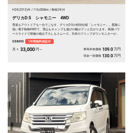
H24(2012)年
116,000km
車検2年付
デリカD:5 シャモニー 4WD
雪道もアウトドアも一台でこなす、デリカD:5の特別仕様「シャモニー」。悪路に
強い電子制御4WDで、雪山もキャンプも遊びの幅がグッと広がります。両側パワ
ースライドで荷物の積み下ろしもスムーズ。天井のフリップダウンモニターがあ
れば、長距離の移動も車内が退屈しません。ブラックボディに社外16インチが効
OS8093
1年間無料保証付
いた一台で、週末の遠出が待ち遠しくなりますよ。乗り込むほどに頼れる相棒に
💫🏔️🚗✌️《1年保証付》
33,000
万円
109.0
月々
円～
車両本体価格
万円
130.0
現金一括価格