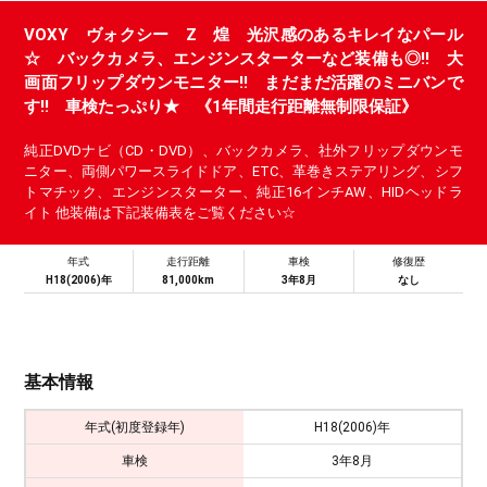
VOXY ヴォクシー Z 煌 光沢感のあるキレイなパール
☆ バックカメラ、エンジンスターターなど装備も◎!! 大
画面フリップダウンモニター!! まだまだ活躍のミニバンで
す!! 車検たっぷり★ 《1年間走行距離無制限保証》
純正DVDナビ（CD・DVD）、バックカメラ、社外フリップダウンモ
ニター、両側パワースライドドア、ETC、革巻きステアリング、シフ
トマチック、エンジンスターター、純正16インチAW、HIDヘッドラ
イト 他装備は下記装備表をご覧ください☆
年式
走行距離
車検
修復歴
H18(2006)年
81,000km
3年8月
なし
基本情報
年式(初度登録年)
H18(2006)年
車検
3年8月