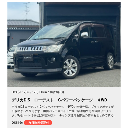
H24(2012)年
120,000km
車検9年5月
デリカD:5 ローデスト Gパワーパッケージ ４WD
デリカD:5ローデスト Gパワーパッケージ、4WDの本気仕様。ブラックボディが
引き締まって見えます。両側パワースライドで狭い駐車場でも乗り降りラクラ
ク。3列シートは倒せば荷室が広々、キャンプ道具も部活の荷物もまとめて積め
ます。バックカメラで大きな車体もスッと駐車OK。雪道もアウトドアも仲間との
OS8106
1年間無料保証付
遠出も、これ一台で頼れる相棒に🚗✨💺🙌。安心して長く乗れる《1年保証付》で