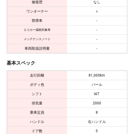
修復歴
なし
ワンオーナー
○
禁煙車
-
-
エコカー減税対象車
-
メンテナンスノート
車両取扱説明書
-
基本スペック
走行距離
81,000km
ボディ色
パール
シフト
IAT
排気量
2000
乗車定員
8
ハンドル
右ハンドル
ドア数
5