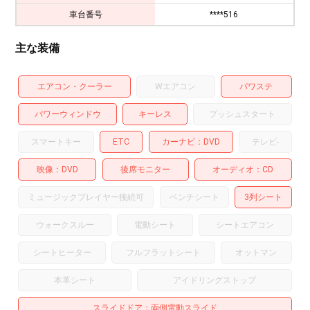
車台番号
****516
主な装備
エアコン・クーラー
Wエアコン
パワステ
パワーウィンドウ
キーレス
プッシュスタート
スマートキー
ETC
カーナビ
DVD
テレビ
-
映像
DVD
後席モニター
オーディオ
CD
ミュージックプレイヤー接続可
ベンチシート
3列シート
ウォークスルー
電動シート
シートエアコン
シートヒーター
フルフラットシート
オットマン
本革シート
アイドリングストップ
スライドドア
両側電動スライド