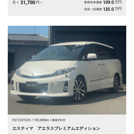
す😊
31,700
万円
109.0
月々
円～
車両本体価格
万円
125.0
現金一括価格
H27(2015)年
105,000km
車検2年付
エスティマ アエラスプレミアムエディション