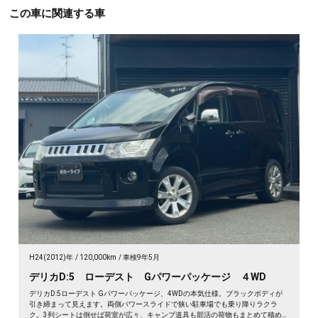
この車に関連する車
H24(2012)年
120,000km
車検9年5月
デリカD:5 ローデスト Gパワーパッケージ ４WD
デリカD:5ローデスト Gパワーパッケージ、4WDの本気仕様。ブラックボディが
引き締まって見えます。両側パワースライドで狭い駐車場でも乗り降りラクラ
ク。3列シートは倒せば荷室が広々、キャンプ道具も部活の荷物もまとめて積め