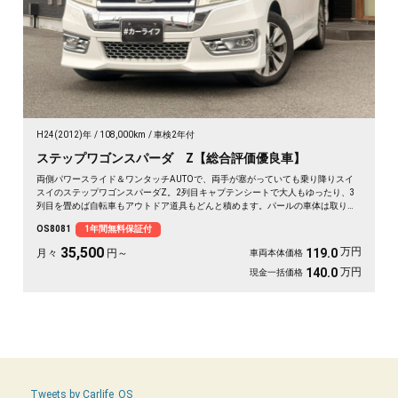
H24(2012)年
108,000km
車検2年付
ステップワゴンスパーダ Z【総合評価優良車】
両側パワースライド＆ワンタッチAUTOで、両手が塞がっていても乗り降りスイ
スイのステップワゴンスパーダZ。2列目キャプテンシートで大人もゆったり、3
列目を畳めば自転車もアウトドア道具もどんと積めます。パールの車体は取り回
しも良く、送迎から週末の遠出まで大活躍。前後ドラレコで万が一の時も映像が
OS8081
1年間無料保証付
しっかり残せて安心。天井のフリップダウンモニターで長距離も退屈知らず。毎
日の相棒にぴったりの一台です🚗✨💺🙌😊《1年保証付》
35,500
万円
119.0
月々
円～
車両本体価格
万円
140.0
現金一括価格
Tweets by Carlife_OS