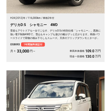
H24(2012)年
116,000km
車検2年付
デリカD:5 シャモニー 4WD
雪道もアウトドアも一台でこなす、デリカD:5の特別仕様「シャモニー」。悪路に
強い電子制御4WDで、雪山もキャンプも遊びの幅がグッと広がります。両側パワ
ースライドで荷物の積み下ろしもスムーズ。天井のフリップダウンモニターがあ
れば、長距離の移動も車内が退屈しません。ブラックボディに社外16インチが効
OS8093
1年間無料保証付
いた一台で、週末の遠出が待ち遠しくなりますよ。乗り込むほどに頼れる相棒に
💫🏔️🚗✌️《1年保証付》
33,000
万円
109.0
月々
円～
車両本体価格
万円
130.0
現金一括価格