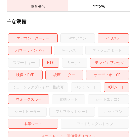
車台番号
****696
主な装備
エアコン・クーラー
Wエアコン
パワステ
パワーウィンドウ
キーレス
プッシュスタート
スマートキー
ETC
カーナビ
-
テレビ
ワンセグ
映像
DVD
後席モニター
オーディオ
CD
ミュージックプレイヤー接続可
ベンチシート
3列シート
ウォークスルー
電動シート
シートエアコン
シートヒーター
フルフラットシート
オットマン
本革シート
アイドリングストップ
スライドドア
両側電動スライド