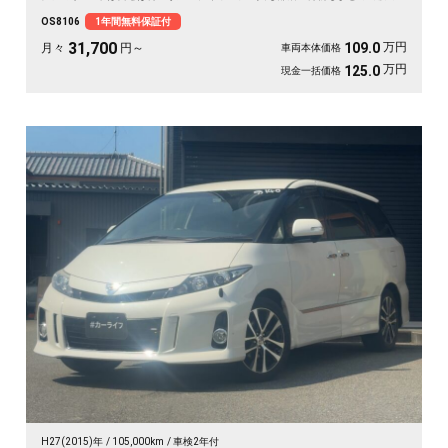
ます。バックカメラで大きな車体もスッと駐車OK。雪道もアウトドアも仲間との
OS8106
1年間無料保証付
遠出も、これ一台で頼れる相棒に🚗✨💺🙌。安心して長く乗れる《1年保証付》で
す😊
31,700
万円
109.0
月々
円～
車両本体価格
万円
125.0
現金一括価格
H27(2015)年
105,000km
車検2年付