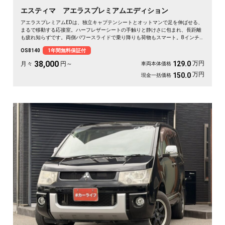
エスティマ アエラスプレミアムエディション
アエラスプレミアムEDは、独立キャプテンシートとオットマンで足を伸ばせる、
まるで移動する応接室。ハーフレザーシートの手触りと静けさに包まれ、長距離
も疲れ知らずです。両側パワースライドで乗り降りも荷物もスマート。8インチ
SDナビで初めての道も迷わず、休日の遠出やゴルフ仲間との旅もぐっと楽しく。
OS8140
1年間無料保証付
パールの艶やかなボディが週末を格上げしてくれます。心地よさで選ぶなら《1
年保証付》💺✨🚗🎵💎
38,000
万円
129.0
月々
円～
車両本体価格
万円
150.0
現金一括価格