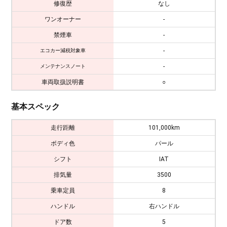
修復歴
なし
ワンオーナー
-
禁煙車
-
-
エコカー減税対象車
-
メンテナンスノート
車両取扱説明書
○
基本スペック
走行距離
101,000km
ボディ色
パール
シフト
IAT
排気量
3500
乗車定員
8
ハンドル
右ハンドル
ドア数
5