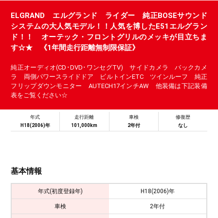
ELGRAND エルグランド ライダー 純正BOSEサウンド
システムの大人気モデル！！人気を博したE51エルグラン
ド！！ オーテック・フロントグリルのメッキが目立ちま
す☆★ 《1年間走行距離無制限保証》
純正オーディオ(CD･DVD･ワンセグTV) サイドカメラ バックカメ
ラ 両側パワースライドドア ビルトインETC ツインルーフ 純正
フリップダウンモニター AUTECH17インチAW 他装備は下記装備
表をご覧ください☆
年式
走行距離
車検
修復歴
H18(2006)年
101,000km
2年付
なし
基本情報
年式(初度登録年)
H18(2006)年
車検
2年付