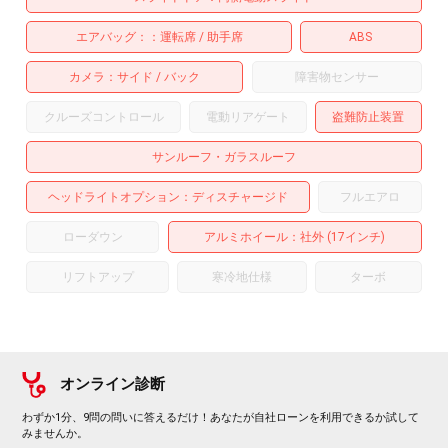
エアバッグ：
運転席
助手席
ABS
カメラ
サイド
バック
障害物センサー
クルーズコントロール
電動リアゲート
盗難防止装置
サンルーフ・ガラスルーフ
ヘッドライトオプション
ディスチャージド
フルエアロ
ローダウン
アルミホイール
：社外 (17インチ)
リフトアップ
寒冷地仕様
ターボ
オンライン診断
わずか1分、9問の問いに答えるだけ！あなたが自社ローンを利用できるか試して
みませんか。