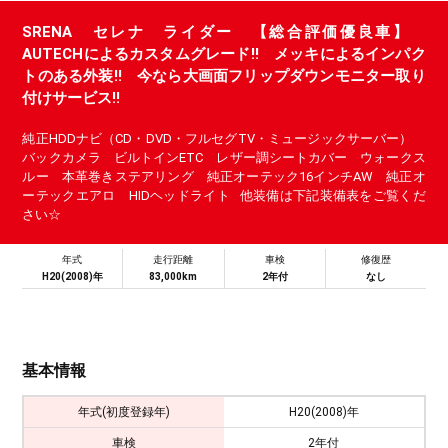
SRENA セレナ ライダー 【総合評価優良車】
AUTECHによるカスタムグレード!! メッキによるインパク
トのある外装!! 今なら大画面フリップダウンモニター取り
付けサービス!!
純正HDDナビ（CD・DVD・フルセグTV・ミュージックサーバー）
バックカメラ ビルトインETC レザー調シートカバー ウォークス
ルー 本革巻きステアリング 純正オーテック16インチAW 純正オ
ーテックエアロ HIDヘッドライト 他装備は下記装備表をご覧くだ
さい☆
年式
走行距離
車検
修復歴
H20(2008)年
83,000km
2年付
なし
基本情報
年式(初度登録年)
H20(2008)年
車検
2年付