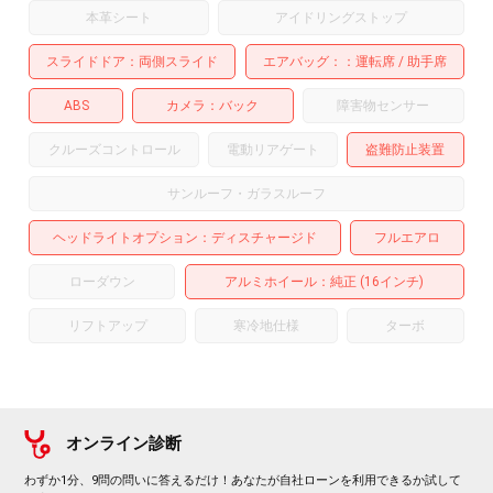
本革シート
アイドリングストップ
スライドドア
両側スライド
エアバッグ：
運転席
助手席
ABS
カメラ
バック
障害物センサー
クルーズコントロール
電動リアゲート
盗難防止装置
サンルーフ・ガラスルーフ
ヘッドライトオプション
ディスチャージド
フルエアロ
ローダウン
アルミホイール
：純正 (16インチ)
リフトアップ
寒冷地仕様
ターボ
オンライン診断
わずか1分、9問の問いに答えるだけ！あなたが自社ローンを利用できるか試して