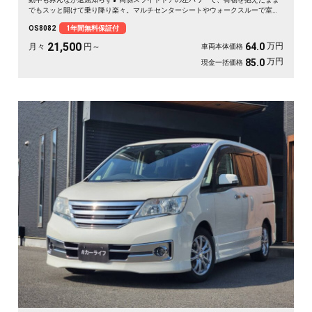
でもスッと開けて乗り降り楽々。マルチセンターシートやウォークスルーで室内
は自由自在。月々21500〜で叶う遠出の週末。走りも装備も揃った一台を、まる
OS8082
1年間無料保証付
ごと1年保証付でどうぞ🚗✨💫👍
21,500
万円
64.0
月々
円～
車両本体価格
万円
85.0
現金一括価格