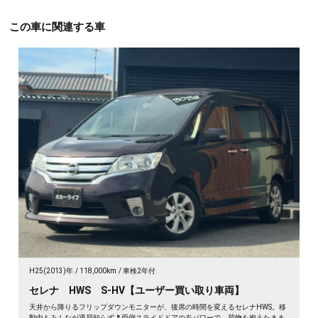
この車に関連する車
H25(2013)年
118,000km
車検2年付
セレナ HWS S-HV【ユーザー買い取り車両】
天井から降りるフリップダウンモニターが、後席の時間を変えるセレナHWS。移
動中もみんなが退屈知らず🎵両側スライドドアの左パワーで、荷物を抱えたまま