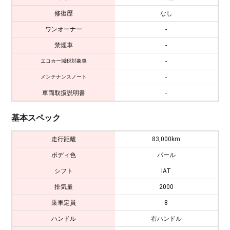
修復歴
なし
ワンオーナー
-
禁煙車
-
-
エコカー減税対象車
-
メンテナンスノート
車両取扱説明書
-
基本スペック
走行距離
83,000km
ボディ色
パール
シフト
IAT
排気量
2000
乗車定員
8
ハンドル
右ハンドル