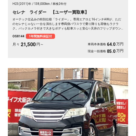
H23(2011)年
138,000km
車検2年付
セレナ ライダー 【ユーザー買取車】
オーテック仕込みの特別仕様「ライダー」。専用エアロと16インチAWが、ただ
のセレナじゃない一台を演出します😎両側パワスラで乗り降りも荷物もラクラ
ク。バックカメラ付きで大きなボディも駐車スッと安心✨天井のフリップダウン
モニターは長距離ドライブの心強い味方。仲間との遠出も、休日の趣味も、これ
OS8144
1年間無料保証付
一台で楽しさ倍増です🎵月々21500〜で手が届く特別グレード。走り出しが待ち
遠しくなる、《1年保証付》👑
21,500
万円
64.0
月々
円～
車両本体価格
万円
85.0
現金一括価格