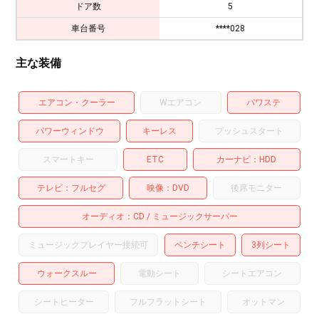
ドア数
5
車台番号
****028
主な装備
エアコン・クーラー
Wエアコン
パワステ
パワーウィンドウ
キーレス
プッシュスタート
スマートキー
ETC
カーナビ
HDD
テレビ
フルセグ
映像
DVD
後席モニター
オーディオ
CD
ミュージックサーバー
ミュージックプレイヤー接続可
ベンチシート
3列シート
ウォークスルー
電動シート
シートエアコン
シートヒーター
フルフラットシート
オットマン