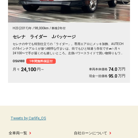
H23(2011)年
98,000km
車検2年付
セレナ ライダー Jパッケージ
セレナの中でも特別仕立ての「ライダー」。専用エアロにメッキ加飾、AUTECH
の16インチアルミが放つ精悍な佇まいは、街でもひと味違う存在です🚗✨月々
24100〜で手が届くのも嬉しいところ。左側パワースライドで買い物帰りもワン
タッチ、バックカメラ付きで大きなボディも駐車ラクラク。二列目サンシェード
OS6980
1年間無料保証付
とWエアコンで、仲間との遠出も夏場のドライブも快適そのもの💫クルコン装備
で長距離移動もぐっと楽に。週末の趣味も遠出も、これ一台で世界が広がります
24,100
万円
74.0
月々
円～
車両本体価格
👍走行9.8万kmでこの状態、《1年保証付》で安心してお乗りいただけます😊
万円
95.0
現金一括価格
Tweets by Carlife_OS
全車両一覧
自社ローンについて