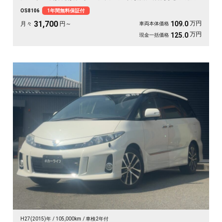
ます。バックカメラで大きな車体もスッと駐車OK。雪道もアウトドアも仲間との
OS8106
1年間無料保証付
遠出も、これ一台で頼れる相棒に🚗✨💺🙌。安心して長く乗れる《1年保証付》で
す😊
31,700
万円
109.0
月々
円～
車両本体価格
万円
125.0
現金一括価格
H27(2015)年
105,000km
車検2年付