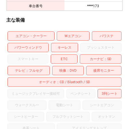
車台番号
****173
主な装備
エアコン・クーラー
Wエアコン
パワステ
パワーウィンドウ
キーレス
プッシュスタート
スマートキー
ETC
カーナビ
SD
テレビ
フルセグ
映像
DVD
後席モニター
オーディオ
CD
Bluetooth
SD
ミュージックプレイヤー接続可
ベンチシート
3列シート
ウォークスルー
電動シート
シートエアコン
シートヒーター
フルフラットシート
オットマン
本革シート
アイドリングストップ