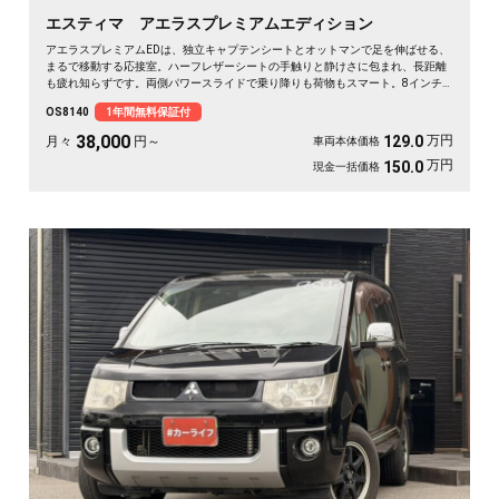
エスティマ アエラスプレミアムエディション
アエラスプレミアムEDは、独立キャプテンシートとオットマンで足を伸ばせる、
まるで移動する応接室。ハーフレザーシートの手触りと静けさに包まれ、長距離
も疲れ知らずです。両側パワースライドで乗り降りも荷物もスマート。8インチ
SDナビで初めての道も迷わず、休日の遠出やゴルフ仲間との旅もぐっと楽しく。
OS8140
1年間無料保証付
パールの艶やかなボディが週末を格上げしてくれます。心地よさで選ぶなら《1
年保証付》💺✨🚗🎵💎
38,000
万円
129.0
月々
円～
車両本体価格
万円
150.0
現金一括価格