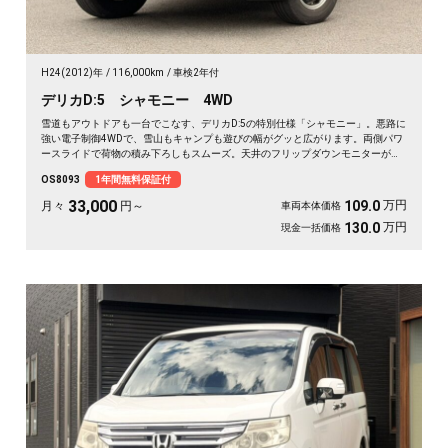
H24(2012)年
116,000km
車検2年付
デリカD:5 シャモニー 4WD
雪道もアウトドアも一台でこなす、デリカD:5の特別仕様「シャモニー」。悪路に
強い電子制御4WDで、雪山もキャンプも遊びの幅がグッと広がります。両側パワ
ースライドで荷物の積み下ろしもスムーズ。天井のフリップダウンモニターがあ
れば、長距離の移動も車内が退屈しません。ブラックボディに社外16インチが効
OS8093
1年間無料保証付
いた一台で、週末の遠出が待ち遠しくなりますよ。乗り込むほどに頼れる相棒に
💫🏔️🚗✌️《1年保証付》
33,000
万円
109.0
月々
円～
車両本体価格
万円
130.0
現金一括価格