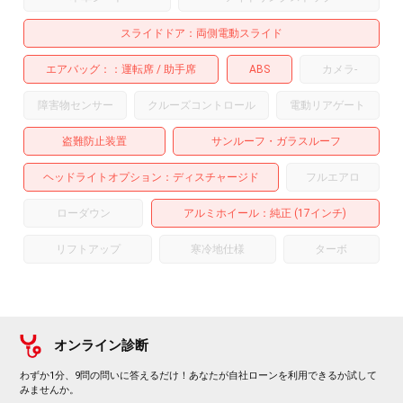
スライドドア
両側電動スライド
エアバッグ：
運転席
助手席
ABS
カメラ
-
障害物センサー
クルーズコントロール
電動リアゲート
盗難防止装置
サンルーフ・ガラスルーフ
ヘッドライトオプション
ディスチャージド
フルエアロ
ローダウン
アルミホイール
：純正 (17インチ)
リフトアップ
寒冷地仕様
ターボ
オンライン診断
わずか1分、9問の問いに答えるだけ！あなたが自社ローンを利用できるか試して
みませんか。