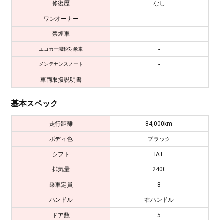
修復歴
なし
ワンオーナー
-
禁煙車
-
-
エコカー減税対象車
-
メンテナンスノート
車両取扱説明書
-
基本スペック
走行距離
84,000km
ボディ色
ブラック
シフト
IAT
排気量
2400
乗車定員
8
ハンドル
右ハンドル
ドア数
5