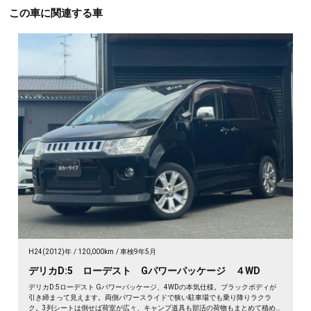
この車に関連する車
H24(2012)年
120,000km
車検9年5月
デリカD:5 ローデスト Gパワーパッケージ ４WD
デリカD:5ローデスト Gパワーパッケージ、4WDの本気仕様。ブラックボディが
引き締まって見えます。両側パワースライドで狭い駐車場でも乗り降りラクラ
ク。3列シートは倒せば荷室が広々、キャンプ道具も部活の荷物もまとめて積め