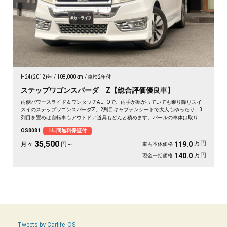
H24(2012)年
108,000km
車検2年付
ステップワゴンスパーダ Z【総合評価優良車】
両側パワースライド＆ワンタッチAUTOで、両手が塞がっていても乗り降りスイ
スイのステップワゴンスパーダZ。2列目キャプテンシートで大人もゆったり、3
列目を畳めば自転車もアウトドア道具もどんと積めます。パールの車体は取り回
しも良く、送迎から週末の遠出まで大活躍。前後ドラレコで万が一の時も映像が
OS8081
1年間無料保証付
しっかり残せて安心。天井のフリップダウンモニターで長距離も退屈知らず。毎
日の相棒にぴったりの一台です🚗✨💺🙌😊《1年保証付》
35,500
万円
119.0
月々
円～
車両本体価格
万円
140.0
現金一括価格
Tweets by Carlife_OS