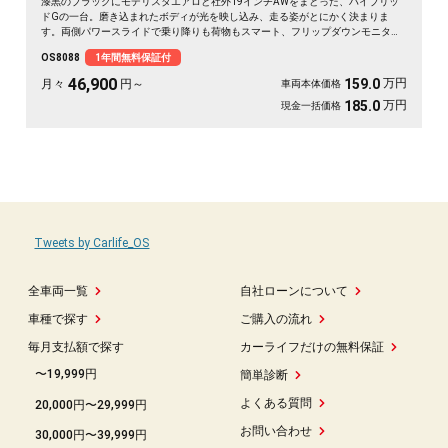
漆黒のブラックにモデリスタエアロと社外19インチAWをまとった、ハイブリッ
ドGの一台。磨き込まれたボディが光を映し込み、走る姿がとにかく決まりま
す。両側パワースライドで乗り降りも荷物もスマート、フリップダウンモニター
で移動時間も退屈知らず。前後ドライブレコーダー付きで、万が一の時も映像で
OS8088
1年間無料保証付
しっかり安心です。仲間との遠出も、日々の送迎も、この存在感なら気分が上が
る🚗✨💎💺😎《1年保証付》
46,900
万円
159.0
月々
円～
車両本体価格
万円
185.0
現金一括価格
Tweets by Carlife_OS
全車両一覧
自社ローンについて
車種で探す
ご購入の流れ
毎月支払額で探す
カーライフだけの無料保証
〜19,999円
簡単診断
よくある質問
20,000円〜29,999円
お問い合わせ
30,000円〜39,999円