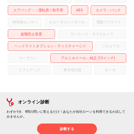
エアバッグ：
運転席
助手席
ABS
カメラ
バック
障害物センサー
クルーズコントロール
電動リアゲート
盗難防止装置
サンルーフ・ガラスルーフ
ヘッドライトオプション
ディスチャージド
フルエアロ
ローダウン
アルミホイール
：純正 (15インチ)
リフトアップ
寒冷地仕様
ターボ
オンライン診断
わずか1分、9問の問いに答えるだけ！あなたが自社ローンを利用できるか試して
みませんか。
診断する