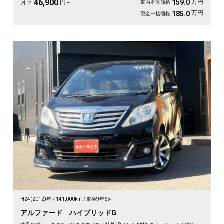
46,900
万円
159.0
月々
円～
車両本体価格
万円
185.0
現金一括価格
H24(2012)年
141,000km
車検9年6月
アルファード ハイブリッドG