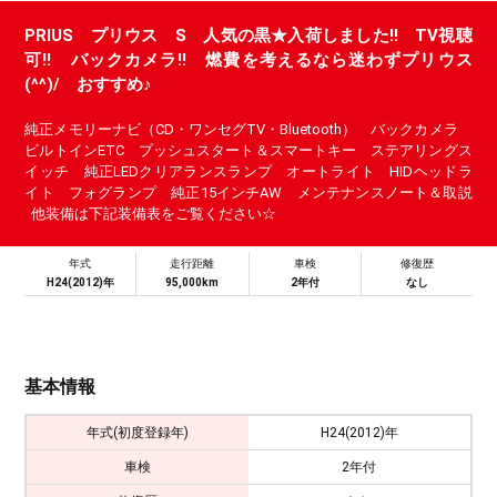
PRIUS プリウス S 人気の黒★入荷しました!! TV視聴
可!! バックカメラ!! 燃費を考えるなら迷わずプリウス
(^^)/ おすすめ♪
純正メモリーナビ（CD・ワンセグTV・Bluetooth） バックカメラ
ビルトインETC プッシュスタート＆スマートキー ステアリングス
イッチ 純正LEDクリアランスランプ オートライト HIDヘッドラ
イト フォグランプ 純正15インチAW メンテナンスノート＆取説
他装備は下記装備表をご覧ください☆
年式
走行距離
車検
修復歴
H24(2012)年
95,000km
2年付
なし
基本情報
年式(初度登録年)
H24(2012)年
車検
2年付