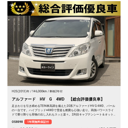
H25(2013)年
146,000km
車検2年付
アルファード HV G 4WD 【総合評価優良車】
足まわりを引き締めるTEIN車高調を備えた20系アルファードHV G 4WD、パール
の一台です。ハイブリッド×4WDで雪道も燃費も心強い走り。両側パワースライ
ドで乗り降りも荷物の出し入れもスッと楽々。2列目キャプテンシート＆オット
マンで、長距離の移動もゆったりくつろげます。仕事終わりの遠出も、趣味の遠
OS8098
1年間無料保証付
征も余裕の空間で。この一台なら移動そのものが楽しみに変わります🚗✨💺🙌😎
《1年保証付》