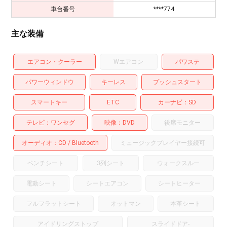
車台番号
****774
主な装備
エアコン・クーラー
Wエアコン
パワステ
パワーウィンドウ
キーレス
プッシュスタート
スマートキー
ETC
カーナビ
SD
テレビ
ワンセグ
映像
DVD
後席モニター
オーディオ
CD
Bluetooth
ミュージックプレイヤー接続可
ベンチシート
3列シート
ウォークスルー
電動シート
シートエアコン
シートヒーター
フルフラットシート
オットマン
本革シート
アイドリングストップ
スライドドア
-