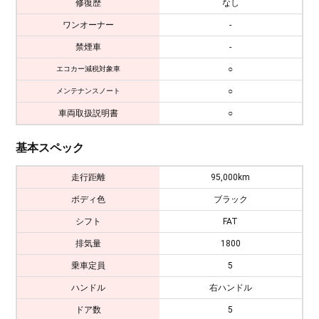
修復歴
なし
ワンオーナー
-
禁煙車
-
○
エコカー減税対象車
○
メンテナンスノート
車両取扱説明書
○
基本スペック
走行距離
95,000km
ボディ色
ブラック
シフト
FAT
排気量
1800
乗車定員
5
ハンドル
右ハンドル
ドア数
5