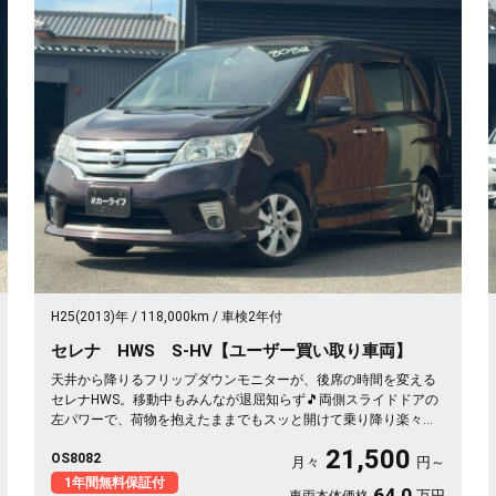
H25(2013)年
118,000km
車検2年付
セレナ HWS S-HV【ユーザー買い取り車両】
天井から降りるフリップダウンモニターが、後席の時間を変える
セレナHWS。移動中もみんなが退屈知らず🎵両側スライドドアの
左パワーで、荷物を抱えたままでもスッと開けて乗り降り楽々。
マルチセンターシートやウォークスルーで室内は自由自在。月々
21,500
OS8082
21500〜で叶う遠出の週末。走りも装備も揃った一台を、まるご
月々
円～
と1年保証付でどうぞ🚗✨💫👍
1年間無料保証付
64.0
万円