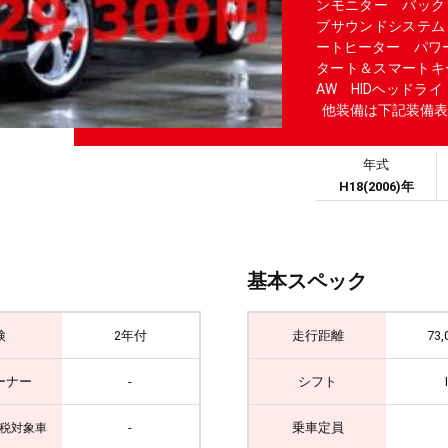
ンモニター バック
ブサウンドシステム
ートヒーター パワ
タート＆スマートキ
AW HIDヘッドラ
他装備は下記装備表
年式
H18(2006)年
基本スペック
検
2年付
走行距離
73,
ーナー
-
シフト
-
乗車定員
税対象車