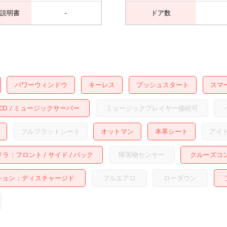
説明書
-
ドア数
パワーウィンドウ
キーレス
プッシュスタート
スマ
CD
ミュージックサーバー
ミュージックプレイヤー接続可
フルフラットシート
オットマン
本革シート
アイ
メラ
フロント
サイド
バック
障害物センサー
クルーズコ
ション
ディスチャージド
フルエアロ
ローダウン