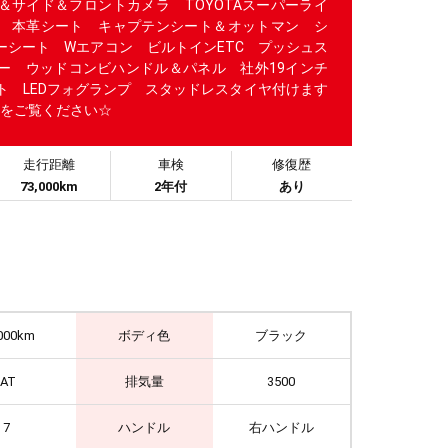
＆サイド＆フロントカメラ TOYOTAスーパーライ
 本革シート キャプテンシート＆オットマン シ
ーシート Wエアコン ビルトインETC プッシュス
ー ウッドコンビハンドル＆パネル 社外19インチ
イト LEDフォグランプ スタッドレスタイヤ付けます
をご覧ください☆
走行距離
車検
修復歴
73,000km
2年付
あり
000km
ボディ色
ブラック
IAT
排気量
3500
7
ハンドル
右ハンドル