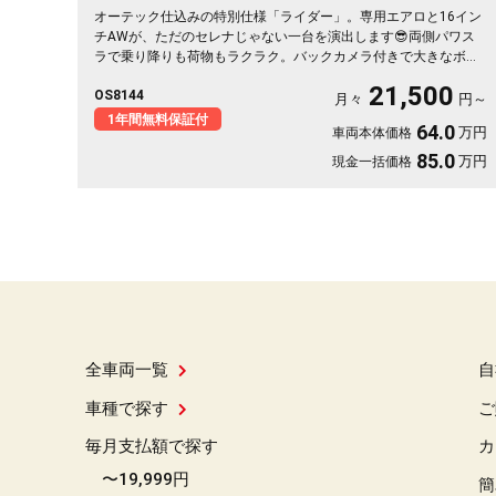
オーテック仕込みの特別仕様「ライダー」。専用エアロと16イン
チAWが、ただのセレナじゃない一台を演出します😎両側パワス
ラで乗り降りも荷物もラクラク。バックカメラ付きで大きなボデ
ィも駐車スッと安心✨天井のフリップダウンモニターは長距離ド
21,500
OS8144
ライブの心強い味方。仲間との遠出も、休日の趣味も、これ一台
月々
円～
で楽しさ倍増です🎵月々21500〜で手が届く特別グレード。走り
1年間無料保証付
64.0
万円
車両本体価格
出しが待ち遠しくなる、《1年保証付》👑
85.0
万円
現金一括価格
全車両一覧
自
車種で探す
ご
毎月支払額で探す
カ
〜19,999円
簡