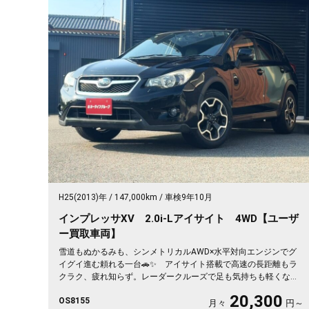
H25(2013)年
147,000km
車検9年10月
インプレッサXV 2.0i-Lアイサイト 4WD【ユーザ
ー買取車両】
雪道もぬかるみも、シンメトリカルAWD×水平対向エンジンでグ
イグイ進む頼れる一台🚗✨ アイサイト搭載で高速の長距離もラ
クラク、疲れ知らず。レーダークルーズで足も気持ちも軽くなり
ます✌️ 前後ドラレコで万が一も映像で安心、シートヒーターで
20,300
OS8155
冬の朝もぽかぽか💺 仕事の相棒に、趣味の遠出に、月々20300
月々
円～