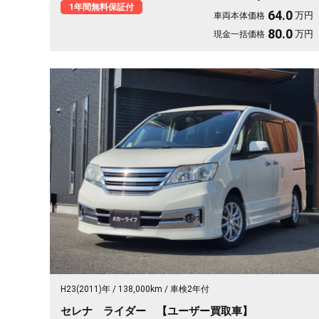
円で頼れる走破性を。走りにこだわる方にこそ届けたい《1年保証
1年間無料保証付
64.0
万円
車両本体価格
付》です😎
80.0
万円
現金一括価格
H23(2011)年
138,000km
車検2年付
セレナ ライダー 【ユーザー買取車】