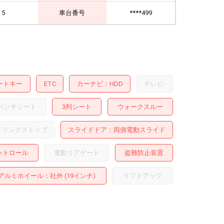
5
車台番号
****499
ートキー
ETC
カーナビ
HDD
テレビ
-
ベンチシート
3列シート
ウォークスルー
ドリングストップ
スライドドア
両側電動スライド
ントロール
電動リアゲート
盗難防止装置
アルミホイール
：社外 (19インチ)
リフトアップ