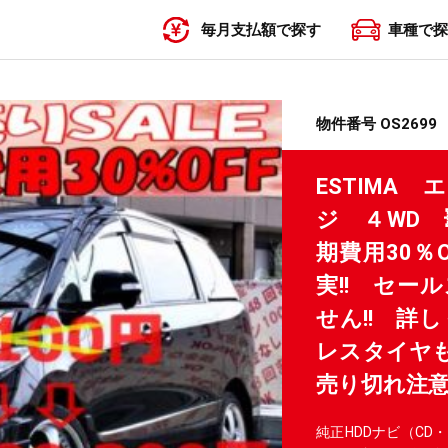
毎月支払額で探す
車種で探
〜19,999円
20,000円〜29,999円
30,000円〜39,999円
40,000円〜49,999円
50,000円〜
物件番号 OS2699
ESTIMA
ジ ４WD 
期費用30％
実!! セー
せん!! 詳
レスタイヤも
売り切れ注意
純正HDDナビ（CD