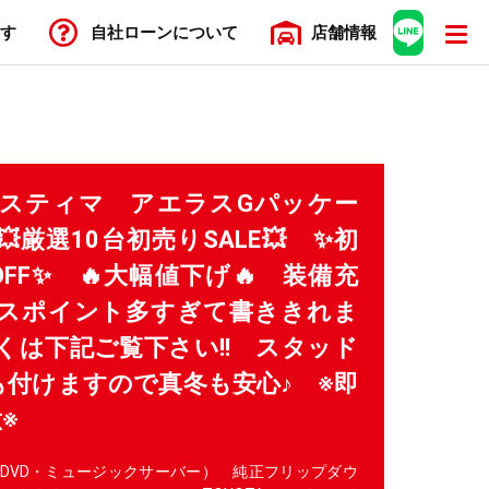
す
自社ローン
について
店舗
情報
 エスティマ アエラスGパッケー
厳選10台初売りSALE💥 ✨初
OFF✨ 🔥大幅値下げ🔥 装備充
ルスポイント多すぎて書ききれま
しくは下記ご覧下さい!! スタッド
付けますので真冬も安心♪ ※即
※
・DVD・ミュージックサーバー） 純正フリップダウ