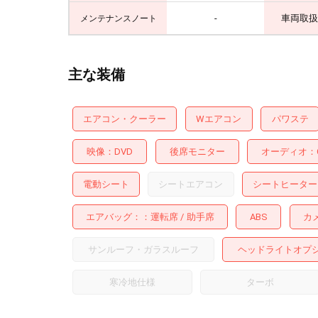
-
車両取扱
メンテナンスノート
主な装備
エアコン・クーラー
Wエアコン
パワステ
映像
DVD
後席モニター
オーディオ
電動シート
シートエアコン
シートヒーター
エアバッグ：
運転席
助手席
ABS
カ
サンルーフ・ガラスルーフ
ヘッドライトオプ
寒冷地仕様
ターボ