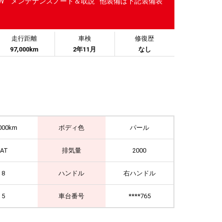
AW メンテナンスノート＆取説 他装備は下記装備表
走行距離
車検
修復歴
97,000km
2年11月
なし
000km
ボディ色
パール
IAT
排気量
2000
8
ハンドル
右ハンドル
5
車台番号
****765