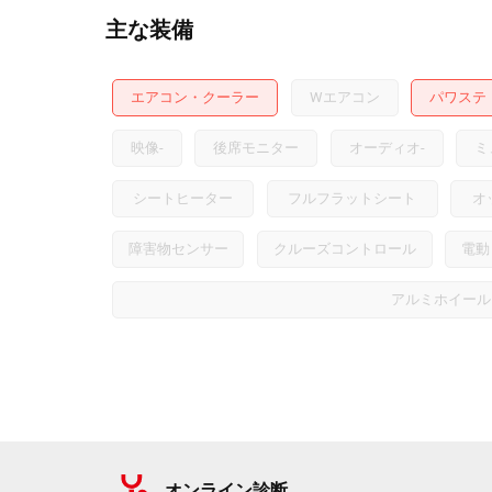
主な装備
エアコン・クーラー
Wエアコン
パワステ
映像
-
後席モニター
オーディオ
-
ミ
シートヒーター
フルフラットシート
オ
障害物センサー
クルーズコントロール
電動
アルミホイール
オンライン診断