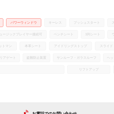
パワーウィンドウ
キーレス
プッシュスタート
ュージックプレイヤー接続可
ベンチシート
3列シート
ットマン
本革シート
アイドリングストップ
スライド
リアゲート
盗難防止装置
サンルーフ・ガラスルーフ
ヘッ
リフトアップ
お電話でのお問い合わせ