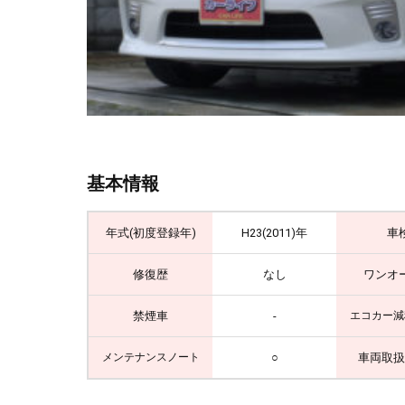
基本情報
年式(初度登録年)
H23(2011)年
車
修復歴
なし
ワンオ
禁煙車
-
エコカー減
○
車両取扱
メンテナンスノート