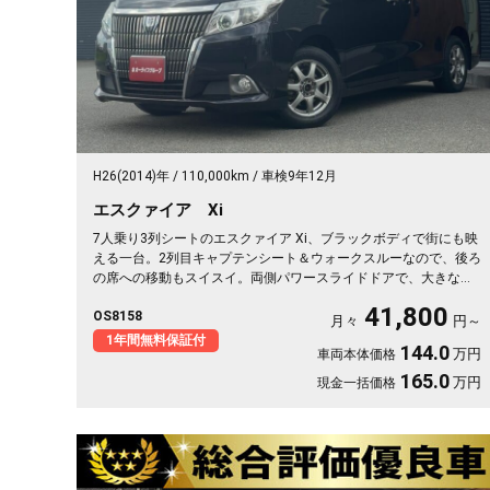
H26(2014)年
110,000km
車検9年12月
エスクァイア Xi
7人乗り3列シートのエスクァイア Xi、ブラックボディで街にも映
える一台。2列目キャプテンシート＆ウォークスルーなので、後ろ
の席への移動もスイスイ。両側パワースライドドアで、大きな荷
物も子どもも楽々乗せられます。3列目を畳めば長尺物やアウトド
41,800
OS8158
ア道具もたっぷり。フルセグTV視聴可能なナビとビルトインETC
月々
円～
で週末の遠出も快適そのもの。仲間との旅行にも送迎にも頼れる
1年間無料保証付
144.0
万円
車両本体価格
相棒です🚗✨💺🙌。安心の《1年保証付》でお渡しします😊
165.0
万円
現金一括価格