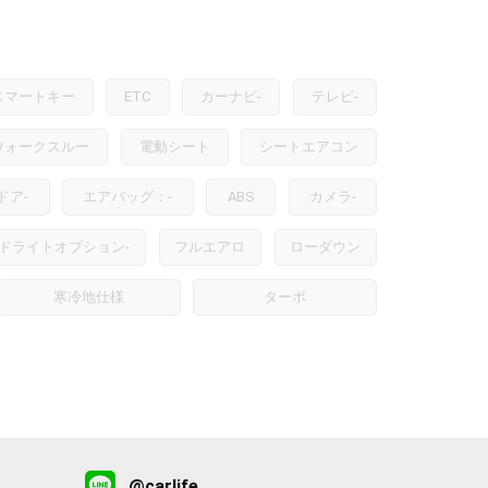
スマートキー
ETC
カーナビ
-
テレビ
-
ウォークスルー
電動シート
シートエアコン
ドア
-
エアバッグ：
-
ABS
カメラ
-
ドライトオプション
-
フルエアロ
ローダウン
寒冷地仕様
ターボ
@carlife