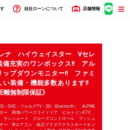
す
自社ローン
について
店舗
情報
 セレナ ハイウェイスター Vセレ
備充実のワンボックス!! アル
ップダウンモニター!! ファミ
しい装備・機能多数あります!!
距離無制限保証》
DVD・フルセグTV・SD・Bluetooth） ALPINE
ター 両側パワースライドドア ビルトインETC
 サンシェード クルーズコントロール プッシュ
キー Wエアコン 純正プラズマクラスターイオン