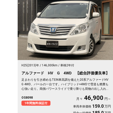
H25(2013)年
146,000km
車検2年付
アルファード HV G 4WD 【総合評価優良車】
足まわりを引き締めるTEIN車高調を備えた20系アルファードHV
G 4WD、パールの一台です。ハイブリッド×4WDで雪道も燃費も
心強い走り。両側パワースライドで乗り降りも荷物の出し入れも
スッと楽々。2列目キャプテンシート＆オットマンで、長距離の移
46,900
OS8098
動もゆったりくつろげます。仕事終わりの遠出も、趣味の遠征も
月々
円～
余裕の空間で。この一台なら移動そのものが楽しみに変わります
1年間無料保証付
159.0
万円
車両本体価格
🚗✨💺🙌😎《1年保証付》
185.0
万円
現金一括価格