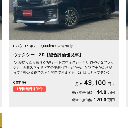
H27(2015)年
113,000km
車検2年付
ヴォクシー ZS【総合評価優良車】
7人がゆったり乗れる3列シートのヴォクシーZS、艶やかなブラッ
ク✨ 両側スライドドアの左側パワーだから、荷物で手がふさが
っても軽い操作でスッと開閉できます✨ 2列目はキャプテンシー
トでウォークスルー、後ろの席への移動もらくらく💺 バックカ
43,100
OS8156
メラ付きで大きな車体でも駐車が安心です👍 仲間との遠出も、
月々
円～
仕事道具の積み込みも、この一台で快適にこなせます🎵 細部ま
1年間無料保証付
144.0
万円
車両本体価格
で丁寧に手入れされた綺麗な一台、《1年保証付》で毎日を支えま
す🚗
170.0
万円
現金一括価格