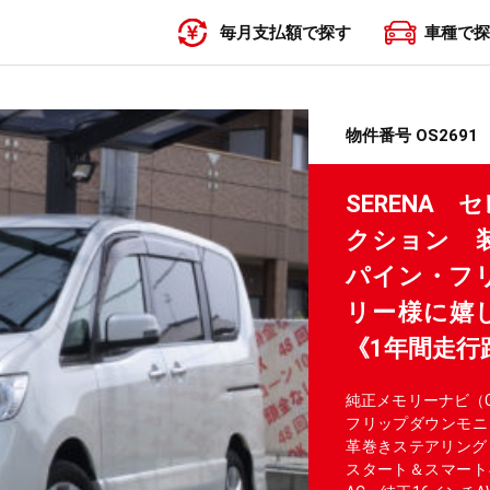
毎月支払額で探す
車種で探
〜19,999円
20,000円〜29,999円
30,000円〜39,999円
40,000円〜49,999円
50,000円〜
物件番号 OS2691
SERENA
クション 装
パイン・フリ
リー様に嬉
《1年間走行
純正メモリーナビ（CD・
フリップダウンモニ
革巻きステアリング
スタート＆スマート