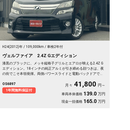
H24(2012)年
109,000km
車検2年付
ヴェルファイア 2.4Z Gエディション
漆黒のブラックに、メッキ縦格子グリルとエアロが映える2.4Z G
エディション。18インチの純正アルミが引き締める顔つきは、夜
の街でこそ本領発揮。両側パワースライドと電動バックドアで乗
降も荷物もスマート。2列目エグゼクティブシート＆オットマン
41,800
OS6897
で、仕事帰りの移動も一気にくつろぎ空間に変わります。フリッ
月々
円～
プダウンモニターで後席の時間も特別に。長く付き合える一台と
1年間無料保証付
139.0
万円
車両本体価格
して《1年保証付》でお渡しします🚗✨💎💺😎
165.0
万円
現金一括価格