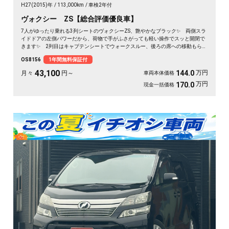
H27(2015)年
113,000km
車検2年付
ヴォクシー ZS【総合評価優良車】
7人がゆったり乗れる3列シートのヴォクシーZS、艶やかなブラック✨ 両側スラ
イドドアの左側パワーだから、荷物で手がふさがっても軽い操作でスッと開閉で
きます✨ 2列目はキャプテンシートでウォークスルー、後ろの席への移動もらく
らく💺 バックカメラ付きで大きな車体でも駐車が安心です👍 仲間との遠出
OS8156
1年間無料保証付
も、仕事道具の積み込みも、この一台で快適にこなせます🎵 細部まで丁寧に手
入れされた綺麗な一台、《1年保証付》で毎日を支えます🚗
43,100
万円
144.0
月々
円～
車両本体価格
万円
170.0
現金一括価格