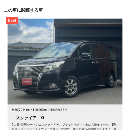
この車に関連する車
New!
H26(2014)年
110,000km
車検9年12月
エスクァイア Xi
7人乗り3列シートのエスクァイア Xi、ブラックボディで街にも映える一台。2列
目キャプテンシート＆ウォークスルーなので、後ろの席への移動もスイスイ。両