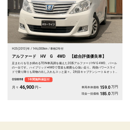
H25(2013)年
146,000km
車検2年付
アルファード HV G 4WD 【総合評価優良車】
足まわりを引き締めるTEIN車高調を備えた20系アルファードHV G 4WD、パール
の一台です。ハイブリッド×4WDで雪道も燃費も心強い走り。両側パワースライ
ドで乗り降りも荷物の出し入れもスッと楽々。2列目キャプテンシート＆オット
マンで、長距離の移動もゆったりくつろげます。仕事終わりの遠出も、趣味の遠
OS8098
1年間無料保証付
征も余裕の空間で。この一台なら移動そのものが楽しみに変わります🚗✨💺🙌😎
《1年保証付》
46,900
万円
159.0
月々
円～
車両本体価格
万円
185.0
現金一括価格