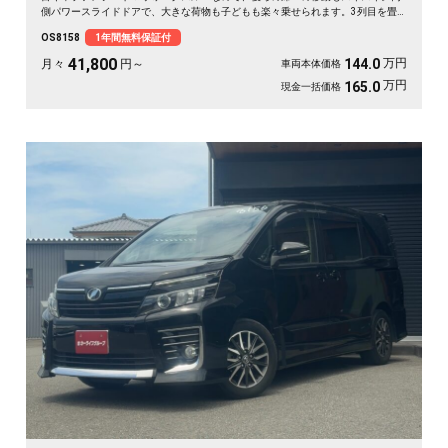
側パワースライドドアで、大きな荷物も子どもも楽々乗せられます。3列目を畳
めば長尺物やアウトドア道具もたっぷり。フルセグTV視聴可能なナビとビルトイ
OS8158
1年間無料保証付
ンETCで週末の遠出も快適そのもの。仲間との旅行にも送迎にも頼れる相棒です
🚗✨💺🙌。安心の《1年保証付》でお渡しします😊
41,800
万円
144.0
月々
円～
車両本体価格
万円
165.0
現金一括価格