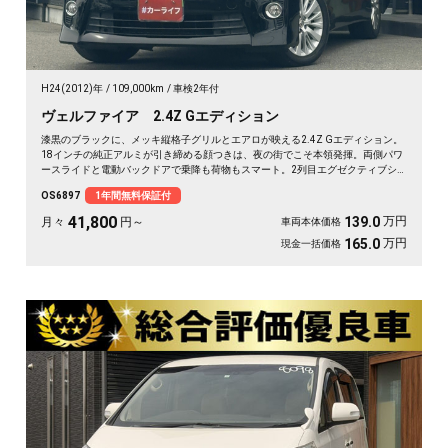
H24(2012)年
109,000km
車検2年付
ヴェルファイア 2.4Z Gエディション
漆黒のブラックに、メッキ縦格子グリルとエアロが映える2.4Z Gエディション。
18インチの純正アルミが引き締める顔つきは、夜の街でこそ本領発揮。両側パワ
ースライドと電動バックドアで乗降も荷物もスマート。2列目エグゼクティブシ
ート＆オットマンで、仕事帰りの移動も一気にくつろぎ空間に変わります。フリ
OS6897
1年間無料保証付
ップダウンモニターで後席の時間も特別に。長く付き合える一台として《1年保
証付》でお渡しします🚗✨💎💺😎
41,800
万円
139.0
月々
円～
車両本体価格
万円
165.0
現金一括価格