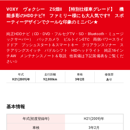
VOXY ヴォクシー ZS煌Ⅱ 【特別仕様車グレード】 機
能多彩のHDDナビ!! ファミリー様にも大人気です!! スポ
ーティーデザインでクールな印象のミニバン★
純正HDDナビ（CD・DVD・フルセグTV・SD・Bluetooth・ミュージ
ックサーバー） バックカメラ ビルトインETC 両側パワースライ
ドドア プッシュスタート＆スマートキー クリアランスソナー ス
テアリングスイッチ パドルシフト HIDヘッドライト 純正16イン
チAW メンテナンスノート＆取説 他装備は下記装備表をご覧くだ
さい☆
年式
走行距離
車検
修復歴
H21(2009)年
92,000km
3年2月
あり
基本情報
年式(初度登録年)
H21(2009)年
車検
3年2月