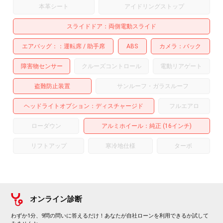
本革シート
アイドリングストップ
スライドドア
両側電動スライド
エアバッグ：
運転席
助手席
ABS
カメラ
バック
障害物センサー
クルーズコントロール
電動リアゲート
盗難防止装置
サンルーフ・ガラスルーフ
ヘッドライトオプション
ディスチャージド
フルエアロ
ローダウン
アルミホイール
：純正 (16インチ)
リフトアップ
寒冷地仕様
ターボ
オンライン診断
わずか1分、9問の問いに答えるだけ！あなたが自社ローンを利用できるか試して