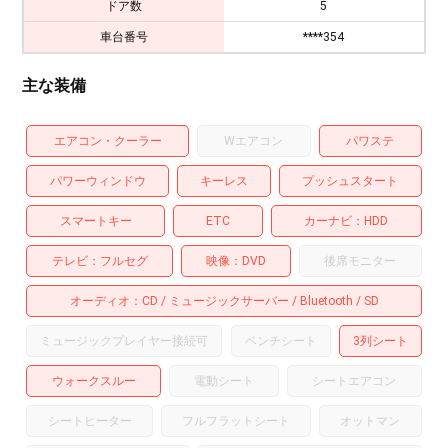
ドア数
5
車台番号
****354
主な装備
エアコン・クーラー
Wエアコン
パワステ
パワーウィンドウ
キーレス
プッシュスタート
スマートキー
ETC
カーナビ
HDD
テレビ
フルセグ
映像
DVD
後席モニター
オーディオ
CD
ミュージックサーバー
Bluetooth
SD
ミュージックプレイヤー接続可
ベンチシート
3列シート
ウォークスルー
電動シート
シートエアコン
シートヒーター
フルフラットシート
オットマン