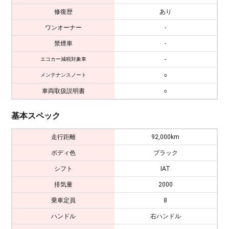
修復歴
あり
ワンオーナー
-
禁煙車
-
-
エコカー減税対象車
○
メンテナンスノート
車両取扱説明書
○
基本スペック
走行距離
92,000km
ボディ色
ブラック
シフト
IAT
排気量
2000
乗車定員
8
ハンドル
右ハンドル