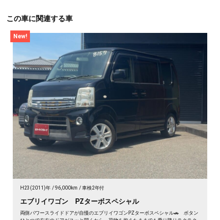
この車に関連する車
New!
H23(2011)年
96,000km
車検2年付
エブリイワゴン PZターボスペシャル
両側パワースライドドアが自慢のエブリイワゴンPZターボスペシャル🚗 ボタン