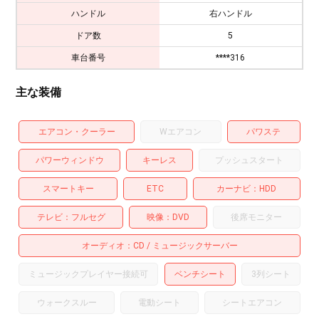
ハンドル
右ハンドル
ドア数
5
車台番号
****316
主な装備
エアコン・クーラー
Wエアコン
パワステ
パワーウィンドウ
キーレス
プッシュスタート
スマートキー
ETC
カーナビ
HDD
テレビ
フルセグ
映像
DVD
後席モニター
オーディオ
CD
ミュージックサーバー
ミュージックプレイヤー接続可
ベンチシート
3列シート
ウォークスルー
電動シート
シートエアコン