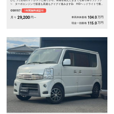
ひとつで左右のドアがスッと開くから、荷物を抱えたままでも乗り降りラクラク
✨ ターボエンジンで坂道も高速もグイグイ進みます👍 HIDヘッドライトで夜
道も明るく安心✨ フルセグ対応の社外HDDナビで遠出も快適🎵💫 休日は仲間
OS8157
1年間無料保証付
とアウトドアへ繰り出したくなる一台です🚗 前向きな一歩を応援する《1年保証
付》です📌
29,200
万円
104.0
月々
円～
車両本体価格
万円
115.0
現金一括価格