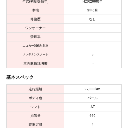
年式(初度登録年)
H20(2008)年
車検
3年6月
修復歴
なし
ワンオーナー
-
禁煙車
-
-
エコカー減税対象車
○
メンテナンスノート
車両取扱説明書
○
基本スペック
走行距離
92,000km
ボディ色
パール
シフト
IAT
排気量
660
乗車定員
4