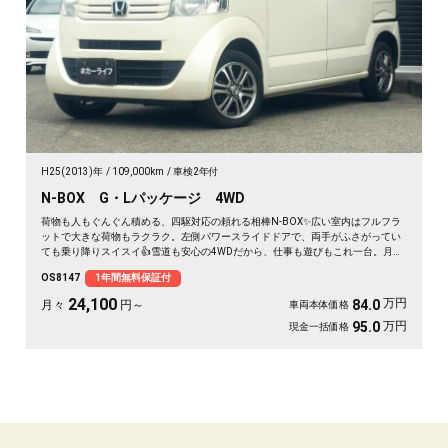
H25(2013)年
109,000km
車検2年付
N-BOX G・Lパッケージ 4WD
荷物も人もぐんぐん積める、四駆対応の頼れる相棒N-BOX✨広い室内はフルフラ
ットで大きな荷物もラクラク。左側パワースライドドアで、両手がふさがってい
ても乗り降りスイスイ👍雪道も安心の4WDだから、仕事も遊びもこれ一台。月々
24100〜で始められます。プッシュスタートで毎日の発進もスマート🚗買い物帰
OS8147
1年間無料保証付
りや週末の遠出まで、暮らしの相棒にぴったり💫《1年保証付》で安心の一台😊
24,100
万円
84.0
月々
円～
車両本体価格
万円
95.0
現金一括価格