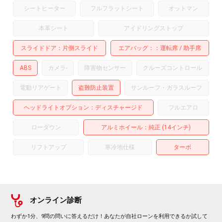
シートヒーター
フルフラットシート
オットマン
本革シート
アイドリングストップ
スライドドア
片側スライド
エアバッグ：
運転席
助手席
ABS
カメラ
-
障害物センサー
クルーズコントロール
電動リアゲート
盗難防止装置
サンルーフ・ガラスルーフ
ヘッドライトオプション
ディスチャージド
フルエアロ
ローダウン
アルミホイール
：純正 (14インチ)
リフトアップ
寒冷地仕様
ターボ
オンライン診断
わずか1分、9問の問いに答えるだけ！あなたが自社ローンを利用できるか試して