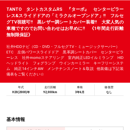
TANTO タントカスタムRS 『ターボ』 センターピラー
レス&スライドドアの「ミラクルオープンドア」!! フルセ
グTV視聴可!! 黒レザー調シートカバー装着!! 大変人気の
車種ですのでお問い合わせはお早めに!! 《1年間走行距離
無制限保証》
社外HDDナビ（CD・DVD・フルセグTV・ミュージックサーバー）
ETC 左側パワースライドドア 黒革調シートカバー センターピラ
ーレス 社外momoステアリング 室内純正LEDイルミランプ HID
ヘッドライト フォグランプ ウインカーミラー キーフリーシステ
ム 純正14インチAW メンテナンスノート＆取説 他装備は下記装
備表をご覧ください☆
年式
走行距離
車検
修復歴
H20(2008)年
92,000km
3年6月
なし
基本情報