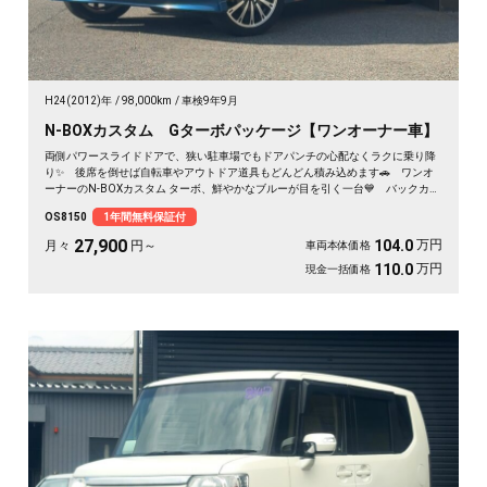
H24(2012)年
98,000km
車検9年9月
N-BOXカスタム Gターボパッケージ【ワンオーナー車】
両側パワースライドドアで、狭い駐車場でもドアパンチの心配なくラクに乗り降
り✨ 後席を倒せば自転車やアウトドア道具もどんどん積み込めます🚗 ワンオ
ーナーのN-BOXカスタム ターボ、鮮やかなブルーが目を引く一台💙 バックカメ
ラ付きで大きく見える車体も駐車はスッと安心🙌 買い物も送迎も遠出も、これ
OS8150
1年間無料保証付
一台で毎日がぐっと身軽になりますよ。クルコン付きで高速移動もゆったり快
適。安心してお乗りいただける《1年保証付》です😊
27,900
万円
104.0
月々
円～
車両本体価格
万円
110.0
現金一括価格