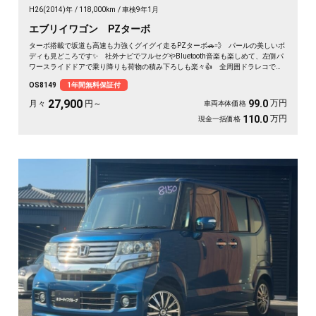
H26(2014)年
118,000km
車検9年1月
エブリイワゴン PZターボ
ターボ搭載で坂道も高速も力強くグイグイ走るPZターボ🚗💨 パールの美しいボ
ディも見どころです✨ 社外ナビでフルセグやBluetooth音楽も楽しめて、左側パ
ワースライドドアで乗り降りも荷物の積み下ろしも楽々👍 全周囲ドラレコで万
が一も映像で安心💎 休日のアウトドアも通勤も快適にこなせる相棒に❣ 月々
OS8149
1年間無料保証付
27900〜で手が届く一台です🎵 買った後もずっと寄り添う《1年保証付》😊
27,900
万円
99.0
月々
円～
車両本体価格
万円
110.0
現金一括価格