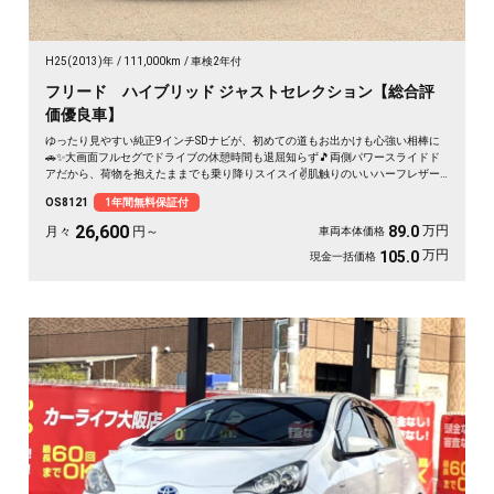
H25(2013)年
111,000km
車検2年付
フリード ハイブリッド ジャストセレクション【総合評
価優良車】
ゆったり見やすい純正9インチSDナビが、初めての道もお出かけも心強い相棒に
🚗✨大画面フルセグでドライブの休憩時間も退屈知らず🎵両側パワースライドド
アだから、荷物を抱えたままでも乗り降りスイスイ✌️肌触りのいいハーフレザー
シートで、通勤も送迎も気分よく過ごせます💺月々26600〜で叶う黒ボディの上
OS8121
1年間無料保証付
品なハイブリッド。走りも家計もやさしい一台を、安心の《1年保証付》でどう
ぞ😊
26,600
万円
89.0
月々
円～
車両本体価格
万円
105.0
現金一括価格