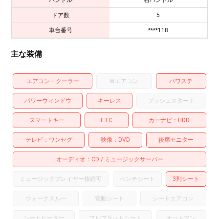
ドア数
5
車台番号
****118
主な装備
エアコン・クーラー
Wエアコン
パワステ
パワーウィンドウ
キーレス
プッシュスタート
スマートキー
ETC
カーナビ
HDD
テレビ
ワンセグ
映像
DVD
後席モニター
オーディオ
CD
ミュージックサーバー
ミュージックプレイヤー接続可
ベンチシート
3列シート
ウォークスルー
電動シート
シートエアコン
シートヒーター
フルフラットシート
オットマン