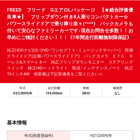
FREED フリード GエアロLパッケージ 【★総合評価優
良車★】 フリップダウン付き8人乗りコンパクトカー☆
パワースライドドアで乗り降り楽々(*^^*) バックカメラも
付いて安心なファミリーカーです♪現在お問合せ多数！！お
早めにご検討ください！！！《1年間走行距離無制限保証》
純正HDDナビ(CD･DVD･ワンセグＴＶ･ミュージックサーバー) 両側
スライドドア(左側パワースライドドア) バックカメラ ＥＴＣ キ
ーレス&スマートキー 純正フリップダウンモニター ステアリング
スイッチ 純正HIDヘッドライト 取説･メンテナンスノート 純正
15インチAW 他装備は下記装備表をご覧ください☆
年式
走行距離
車検
修復歴
H21(2009)年
104,000km
2年付
なし
基本情報
年式(初度登録年)
H21(2009)年