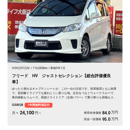
H24(2012)年
116,000km
車検9年1月
フリード HV ジャストセレクション【総合評価優良
車】
ゆったり座れるキャプテンシートが、この一台の主役です。前席後席ともに肉厚
で、長距離ドライブでも疲れにくい座り心地。左右をつなぐウォークスルーで、
車内移動もスムーズ。両側スライドドア（左側パワー）で乗り降りも荷物もスイ
スイ。バックカメラ付きで狭い駐車場も安心です。休日は仲間を乗せて遠出、そ
OS8020
1年間無料保証付
んな時間が似合う一台。月々24100〜で始められます。走りを支えるHVで燃費も
心強い✨🚗💺🎵😊《1年保証付》
24,100
万円
84.0
月々
円～
車両本体価格
万円
95.0
現金一括価格