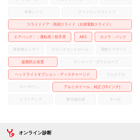
本革シート
アイドリングストップ
スライドドア
両側スライド（左側電動スライド）
エアバッグ：
運転席
助手席
ABS
カメラ
バック
障害物センサー
クルーズコントロール
電動リアゲート
盗難防止装置
サンルーフ・ガラスルーフ
ヘッドライトオプション
ディスチャージド
フルエアロ
ローダウン
アルミホイール
：純正 (15インチ)
リフトアップ
寒冷地仕様
ターボ
オンライン診断