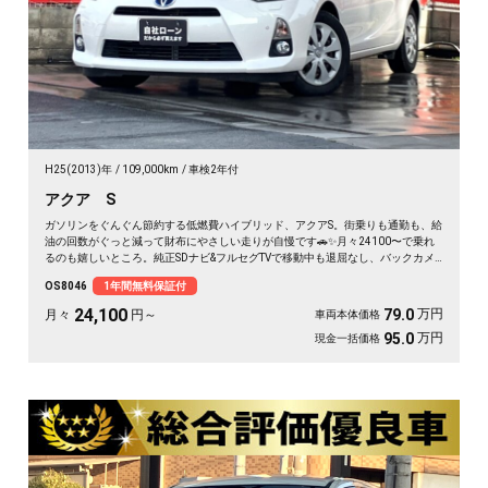
H25(2013)年
109,000km
車検2年付
アクア S
ガソリンをぐんぐん節約する低燃費ハイブリッド、アクアS。街乗りも通勤も、給
油の回数がぐっと減って財布にやさしい走りが自慢です🚗✨月々24100〜で乗れ
るのも嬉しいところ。純正SDナビ&フルセグTVで移動中も退屈なし、バックカメ
ラと障害物センサーで狭い駐車場もスッと安心。ETC付きだから週末の遠出も高
OS8046
1年間無料保証付
速スイスイ。仕事帰りの買い物も休日ドライブも快適にこなす一台です🎵毎日の
相棒にぴったりですよ😊《1年保証付》
24,100
万円
79.0
月々
円～
車両本体価格
万円
95.0
現金一括価格