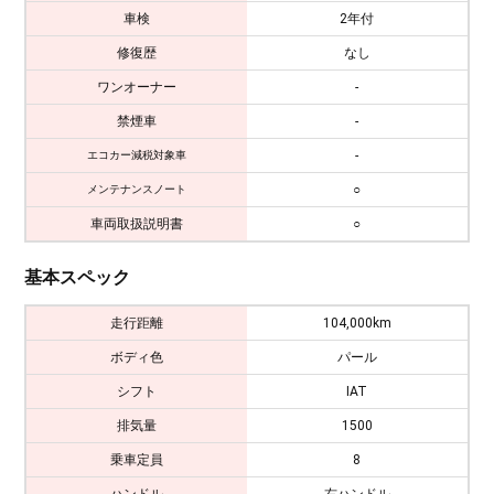
車検
2年付
修復歴
なし
ワンオーナー
-
禁煙車
-
-
エコカー減税対象車
○
メンテナンスノート
車両取扱説明書
○
基本スペック
走行距離
104,000km
ボディ色
パール
シフト
IAT
排気量
1500
乗車定員
8
ハンドル
右ハンドル