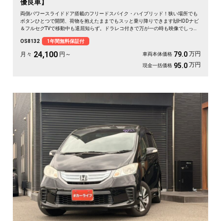
優良車】
両側パワースライドドア搭載のフリードスパイク・ハイブリッド！狭い場所でも
ボタンひとつで開閉、荷物を抱えたままでもスッと乗り降りできます🙌HDDナビ
＆フルセグTVで移動中も退屈知らず。ドラレコ付きで万が一の時も映像でしっか
り安心です。低床フルフラットで車中泊やアウトドアの相棒にも最適🎵ハーフレ
OS8132
1年間無料保証付
ザーシートが移動をワンランク上質にしてくれる一台。月々24100円〜で手が届
きます。じっくり乗り込めるこのお車、《1年保証付》です✨🚗💺
24,100
万円
79.0
月々
円～
車両本体価格
万円
95.0
現金一括価格