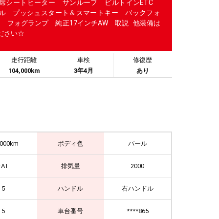
席シートヒーター サンルーフ ビルトインETC
ル プッシュスタート＆スマートキー バックフォ
ト フォグランプ 純正17インチAW 取説 他装備は
ださい☆
走行距離
車検
修復歴
104,000km
3年4月
あり
,000km
ボディ色
パール
FAT
排気量
2000
5
ハンドル
右ハンドル
5
車台番号
****865