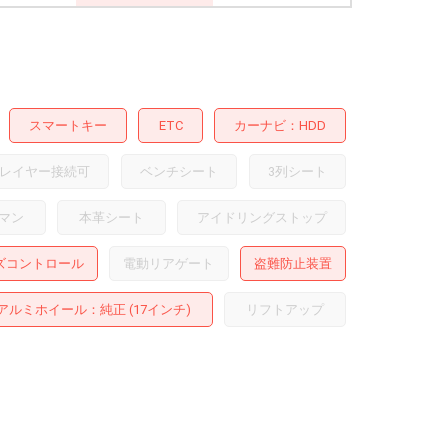
スマートキー
ETC
カーナビ
HDD
レイヤー接続可
ベンチシート
3列シート
マン
本革シート
アイドリングストップ
ズコントロール
電動リアゲート
盗難防止装置
アルミホイール
：純正 (17インチ)
リフトアップ