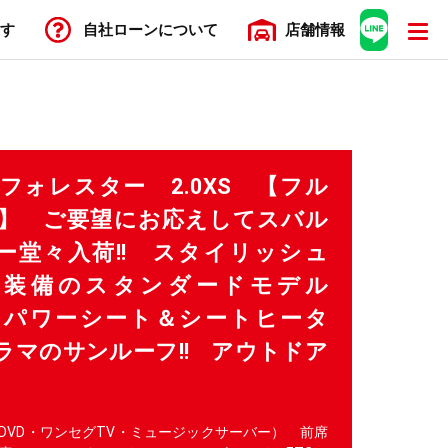
す
自社ローン
について
店舗
情報
R フォレスター 2.0XS 【フル
D】 ご要望にお応えしてスバル
ー堂々入荷!! スタイリッシュ
 充実装備のスタンダードモデル
」 パワーシート＆シートヒータ
ノラマのサンルーフ!! アウトドア
・DVD・ワンセグTV・ミュージックサーバー） 前席