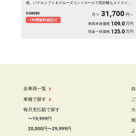
感。パドルシフト＆クルーズコントロールで長距離もスイスイ快
適。左側パワースライドドアで荷物の積み下ろしもスムーズ。週
31,700
OS8090
末はキャンプや遠出へ、平日は毎日の相棒に。走る楽しさを取り
月々
円～
戻せる一台です💫 迷ってる方こそ乗ってほしい《1年保証付》👍
1年間無料保証付
109.0
万円
車両本体価格
125.0
万円
現金一括価格
全車両一覧
自
車種で探す
ご
毎月支払額で探す
カ
〜19,999円
簡
20,000円〜29,999円
よ