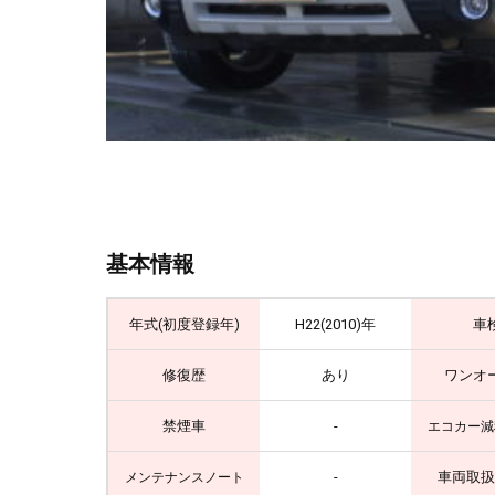
基本情報
年式(初度登録年)
H22(2010)年
車
修復歴
あり
ワンオ
禁煙車
-
エコカー減
-
車両取扱
メンテナンスノート