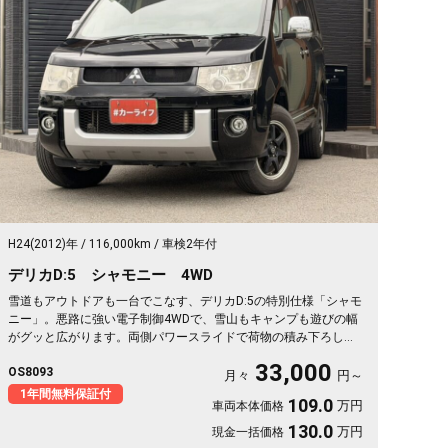
H24(2012)年
116,000km
車検2年付
デリカD:5 シャモニー 4WD
雪道もアウトドアも一台でこなす、デリカD:5の特別仕様「シャモ
ニー」。悪路に強い電子制御4WDで、雪山もキャンプも遊びの幅
がグッと広がります。両側パワースライドで荷物の積み下ろしも
スムーズ。天井のフリップダウンモニターがあれば、長距離の移
33,000
OS8093
動も車内が退屈しません。ブラックボディに社外16インチが効い
月々
円～
た一台で、週末の遠出が待ち遠しくなりますよ。乗り込むほどに
1年間無料保証付
109.0
万円
車両本体価格
頼れる相棒に💫🏔️🚗✌️《1年保証付》
130.0
万円
現金一括価格