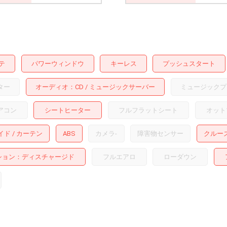
テ
パワーウィンドウ
キーレス
プッシュスタート
ター
オーディオ
CD
ミュージックサーバー
ミュージックプ
アコン
シートヒーター
フルフラットシート
オット
イド
カーテン
ABS
カメラ
-
障害物センサー
クルー
ション
ディスチャージド
フルエアロ
ローダウン