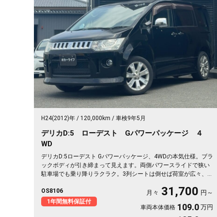
H24(2012)年
120,000km
車検9年5月
デリカD:5 ローデスト Gパワーパッケージ ４
WD
デリカD:5ローデスト Gパワーパッケージ、4WDの本気仕様。ブラ
ックボディが引き締まって見えます。両側パワースライドで狭い
駐車場でも乗り降りラクラク。3列シートは倒せば荷室が広々、キ
ャンプ道具も部活の荷物もまとめて積めます。バックカメラで大
31,700
OS8106
きな車体もスッと駐車OK。雪道もアウトドアも仲間との遠出も、
月々
円～
これ一台で頼れる相棒に🚗✨💺🙌。安心して長く乗れる《1年保証
1年間無料保証付
109.0
万円
車両本体価格
付》です😊