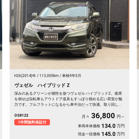
H26(2014)年
113,000km
車検9年5月
ヴェゼル ハイブリッド Z
深みのあるグリーンが個性を放つヴェゼル ハイブリッドZ。後席
を倒せば自転車もアウトドア道具もすっぽり積める広い荷室が魅
力です。フルフラットになるから車中泊だって快適。取り回しの
良いサイズでバックカメラ付き、狭い駐車場もスッと収まりま
36,800
OS8122
す。休日は思い立ったら遠出、平日は日々の相棒に。ドライブレ
月々
円～
コーダー付きで万が一の時も映像で安心。走りに彩りを添える一
1年間無料保証付
134.0
万円
車両本体価格
台です《1年保証付》🚗✨💚💺😎
145.0
万円
現金一括価格