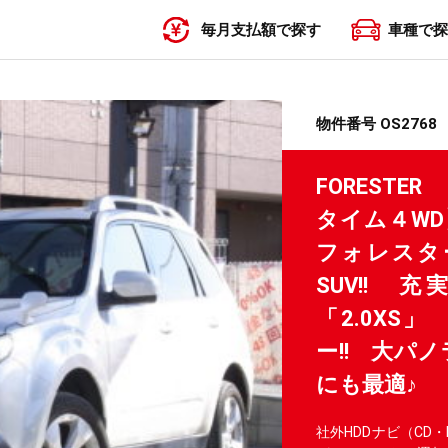
毎月支払額で探す
車種で探
〜19,999円
20,000円〜29,999円
30,000円〜39,999円
40,000円〜49,999円
50,000円〜
物件番号 OS2768
FORESTE
タイム４W
フォレスタ
SUV!!
「2.0XS
ー!! 大パ
にも最適♪
社外HDDナビ（CD