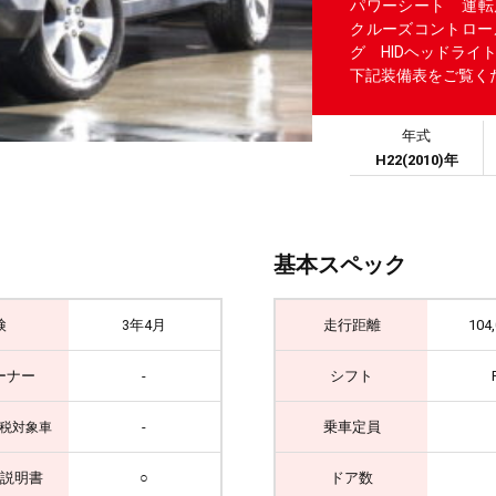
パワーシート 運転
クルーズコントロー
グ HIDヘッドライ
下記装備表をご覧く
年式
H22(2010)年
基本スペック
検
3年4月
走行距離
104
ーナー
-
シフト
-
乗車定員
税対象車
説明書
○
ドア数