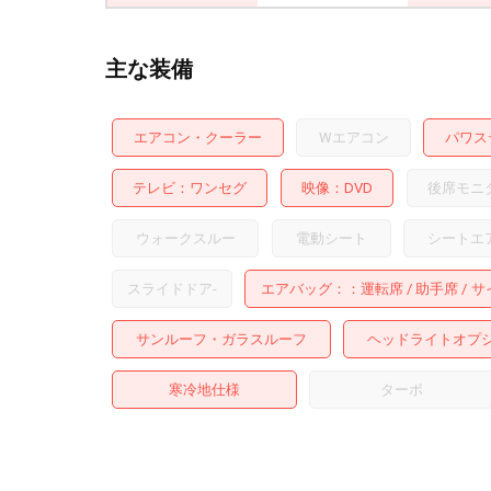
主な装備
エアコン・クーラー
Wエアコン
パワス
テレビ
ワンセグ
映像
DVD
後席モニ
ウォークスルー
電動シート
シートエ
スライドドア
-
エアバッグ：
運転席
助手席
サ
サンルーフ・ガラスルーフ
ヘッドライトオプ
寒冷地仕様
ターボ