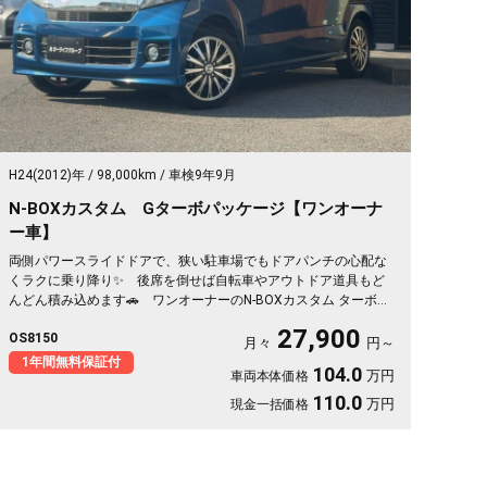
H24(2012)年
98,000km
車検9年9月
N-BOXカスタム Gターボパッケージ【ワンオーナ
ー車】
両側パワースライドドアで、狭い駐車場でもドアパンチの心配な
くラクに乗り降り✨ 後席を倒せば自転車やアウトドア道具もど
んどん積み込めます🚗 ワンオーナーのN-BOXカスタム ターボ、
鮮やかなブルーが目を引く一台💙 バックカメラ付きで大きく見
27,900
OS8150
える車体も駐車はスッと安心🙌 買い物も送迎も遠出も、これ一
月々
円～
台で毎日がぐっと身軽になりますよ。クルコン付きで高速移動も
1年間無料保証付
104.0
万円
車両本体価格
ゆったり快適。安心してお乗りいただける《1年保証付》です😊
110.0
万円
現金一括価格