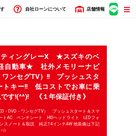
す
自社ローン
について
店舗
情報
スティングレーX ★スズキのベ
軽自動車★ 社外メモリーナビ
D・ワンセグTV）!! プッシュスタ
トキー!! 低コストでお車に乗
す!(^^)! 《１年保証付き》
D・DVD・ワンセグTV） プッシュスタート＆スマ
ートAC ベンチシート HIDヘッドライト LEDフォ
ンスノート＆取説 純正14インチAW 他装備は下記
い☆