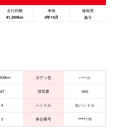
走行距離
車検
修復歴
81,000km
3年10月
あり
000km
ボディ色
パール
IAT
排気量
660
4
ハンドル
右ハンドル
5
車台番号
****176