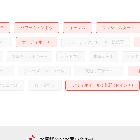
テ
パワーウィンドウ
キーレス
プッシュスタート
ター
オーディオ
CD
ミュージックプレイヤー接続可
フルフラットシート
オットマン
本革シート
アイド
ー
クルーズコントロール
電動リアゲート
フルエアロ
ローダウン
アルミホイール
：純正 (14インチ)
お電話でのお問い合わせ