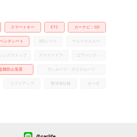
スマートキー
ETC
カーナビ
SD
ベンチシート
3列シート
ウォークスルー
リングストップ
スライドドア
-
エアバッグ：
-
盗難防止装置
サンルーフ・ガラスルーフ
リフトアップ
寒冷地仕様
ターボ
@carlife