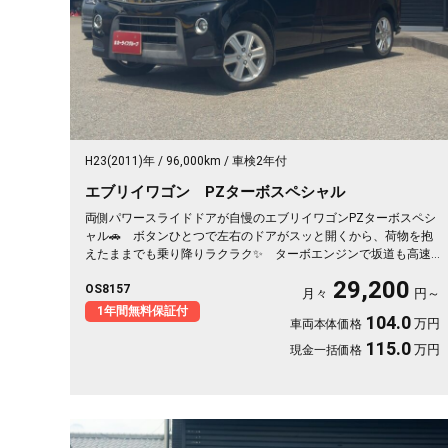
H23(2011)年
96,000km
車検2年付
エブリイワゴン PZターボスペシャル
両側パワースライドドアが自慢のエブリイワゴンPZターボスペシ
ャル🚗 ボタンひとつで左右のドアがスッと開くから、荷物を抱
えたままでも乗り降りラクラク✨ ターボエンジンで坂道も高速
もグイグイ進みます👍 HIDヘッドライトで夜道も明るく安心✨
29,200
OS8157
フルセグ対応の社外HDDナビで遠出も快適🎵💫 休日は仲間とア
月々
円～
ウトドアへ繰り出したくなる一台です🚗 前向きな一歩を応援する
1年間無料保証付
104.0
万円
車両本体価格
《1年保証付》です📌
115.0
万円
現金一括価格