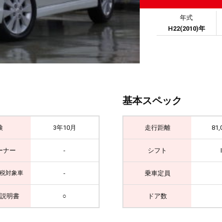
年式
H22(2010)年
基本スペック
検
3年10月
走行距離
81,
ーナー
-
シフト
-
乗車定員
税対象車
説明書
○
ドア数