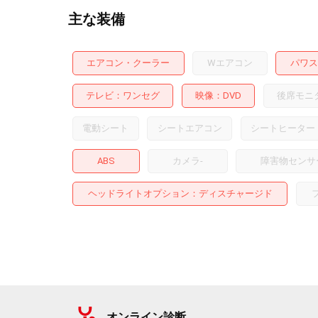
主な装備
エアコン・クーラー
Wエアコン
パワス
テレビ
ワンセグ
映像
DVD
後席モニ
電動シート
シートエアコン
シートヒーター
ABS
カメラ
-
障害物センサ
ヘッドライトオプション
ディスチャージド
オンライン診断