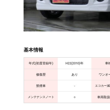
基本情報
年式(初度登録年)
H22(2010)年
車
修復歴
あり
ワンオ
禁煙車
-
エコカー減
○
車両取扱
メンテナンスノート