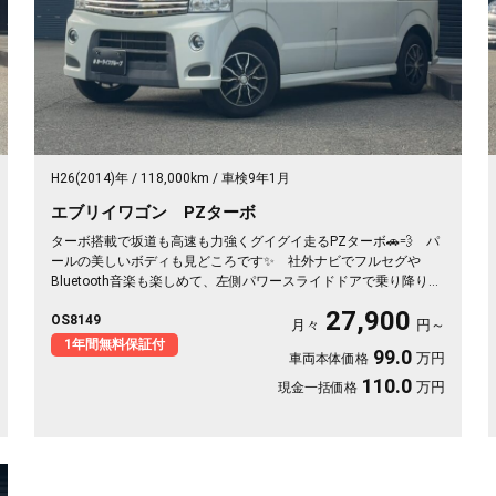
H26(2014)年
118,000km
車検9年1月
エブリイワゴン PZターボ
ターボ搭載で坂道も高速も力強くグイグイ走るPZターボ🚗💨 パ
ールの美しいボディも見どころです✨ 社外ナビでフルセグや
Bluetooth音楽も楽しめて、左側パワースライドドアで乗り降りも
荷物の積み下ろしも楽々👍 全周囲ドラレコで万が一も映像で安
27,900
OS8149
心💎 休日のアウトドアも通勤も快適にこなせる相棒に❣ 月々
月々
円～
27900〜で手が届く一台です🎵 買った後もずっと寄り添う《1年
1年間無料保証付
99.0
万円
車両本体価格
保証付》😊
110.0
万円
現金一括価格