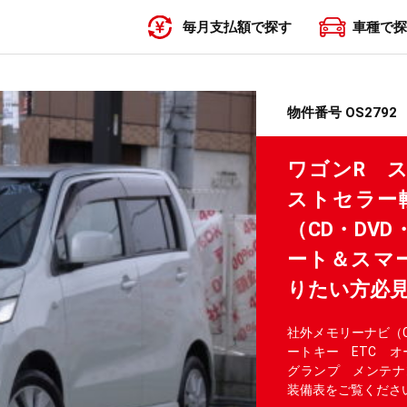
毎月支払額で探す
車種で探
〜19,999円
20,000円〜29,999円
30,000円〜39,999円
40,000円〜49,999円
50,000円〜
物件番号 OS2792
ワゴンR 
ストセラー
（CD・DV
ート＆スマー
りたい方必見で
社外メモリーナビ（C
ートキー ETC オ
グランプ メンテナ
装備表をご覧くださ