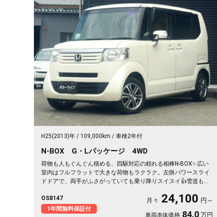
H25(2013)年
109,000km
車検2年付
N-BOX G・Lパッケージ 4WD
荷物も人もぐんぐん積める、四駆対応の頼れる相棒N-BOX✨広い
室内はフルフラットで大きな荷物もラクラク。左側パワースライ
ドドアで、両手がふさがっていても乗り降りスイスイ👍雪道も安
心の4WDだから、仕事も遊びもこれ一台。月々24100〜で始めら
24,100
OS8147
れます。プッシュスタートで毎日の発進もスマート🚗買い物帰り
月々
円～
や週末の遠出まで、暮らしの相棒にぴったり💫《1年保証付》で安
1年間無料保証付
84.0
万円
車両本体価格
心の一台😊