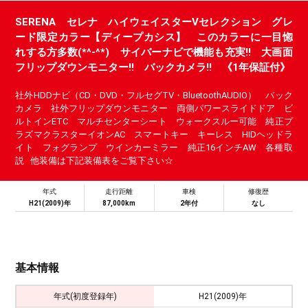
SERENA セレナ ハイウェイスターVセレクション グレ
ード限定カラー【ディープカシス】 このカラーに一目惚
れする方多数(*^-^*) サイバーナビで機能も充実!! 大画面
フリップダウンモニター!! バックカメラ!! 《1年保証付》
社外HDDナビ（CD・DVD・フルセグTV・BluetoothAUDIO） バック
カメラ 社外フリップダウンモニター 両側パワースライドドア ビ
ルトインETC マルチセンターシート ウォークスルー可能 純正プ
ラズマクラスターイオンAC スマートキー キーレス HIDヘッドラ
イト フォグランプ ウインカーミラー 純正16インチAW 各種取
説 他装備は下記装備表をご覧下さい☆
年式
走行距離
車検
修復歴
H21(2009)年
87,000km
2年付
なし
基本情報
年式(初度登録年)
H21(2009)年