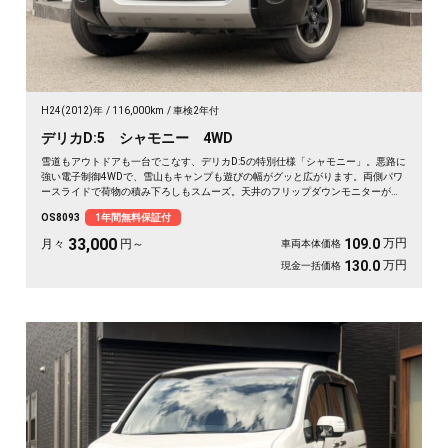
H24(2012)年
116,000km
車検2年付
デリカD:5 シャモニー 4WD
雪道もアウトドアも一台でこなす、デリカD:5の特別仕様「シャモニー」。悪路に
強い電子制御4WDで、雪山もキャンプも遊びの幅がグッと広がります。両側パワ
ースライドで荷物の積み下ろしもスムーズ。天井のフリップダウンモニターがあ
れば、長距離の移動も車内が退屈しません。ブラックボディに社外16インチが効
OS8093
1年間無料保証付
いた一台で、週末の遠出が待ち遠しくなりますよ。乗り込むほどに頼れる相棒に
💫🏔️🚗✌️《1年保証付》
33,000
万円
109.0
月々
円～
車両本体価格
万円
130.0
現金一括価格