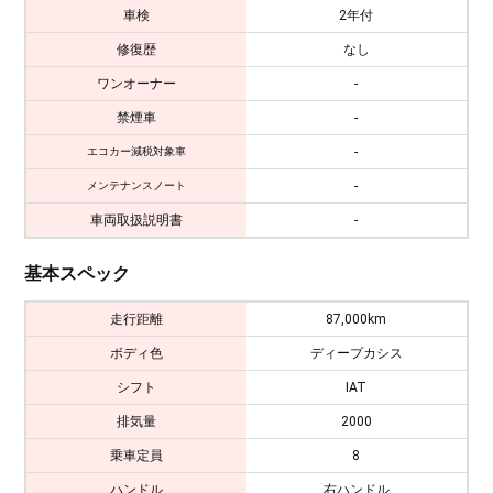
車検
2年付
修復歴
なし
ワンオーナー
-
禁煙車
-
-
エコカー減税対象車
-
メンテナンスノート
車両取扱説明書
-
基本スペック
走行距離
87,000km
ボディ色
ディープカシス
シフト
IAT
排気量
2000
乗車定員
8
ハンドル
右ハンドル