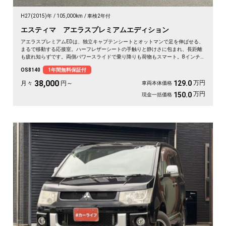
H27(2015)年
105,000km
車検2年付
エスティマ アエラスプレミアムエディション
アエラスプレミアムEDは、独立キャプテンシートとオットマンで足を伸ばせる、
まるで移動する応接室。ハーフレザーシートの手触りと静けさに包まれ、長距離
も疲れ知らずです。両側パワースライドで乗り降りも荷物もスマート。8インチ
SDナビで初めての道も迷わず、休日の遠出やゴルフ仲間との旅もぐっと楽しく。
OS8140
1年間無料保証付
パールの艶やかなボディが週末を格上げしてくれます。心地よさで選ぶなら《1
年保証付》💺✨🚗🎵💎
38,000
万円
129.0
月々
円～
車両本体価格
万円
150.0
現金一括価格