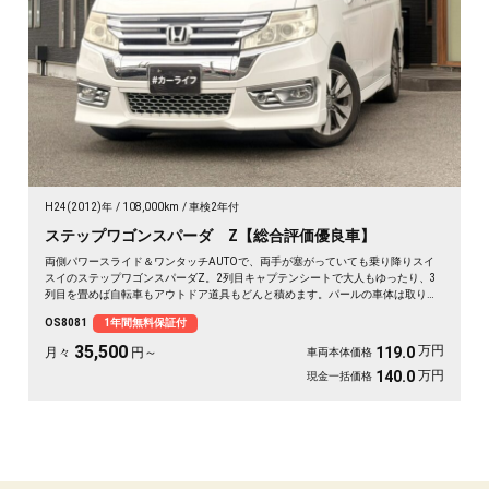
H24(2012)年
108,000km
車検2年付
ステップワゴンスパーダ Z【総合評価優良車】
両側パワースライド＆ワンタッチAUTOで、両手が塞がっていても乗り降りスイ
スイのステップワゴンスパーダZ。2列目キャプテンシートで大人もゆったり、3
列目を畳めば自転車もアウトドア道具もどんと積めます。パールの車体は取り回
しも良く、送迎から週末の遠出まで大活躍。前後ドラレコで万が一の時も映像が
OS8081
1年間無料保証付
しっかり残せて安心。天井のフリップダウンモニターで長距離も退屈知らず。毎
日の相棒にぴったりの一台です🚗✨💺🙌😊《1年保証付》
35,500
万円
119.0
月々
円～
車両本体価格
万円
140.0
現金一括価格