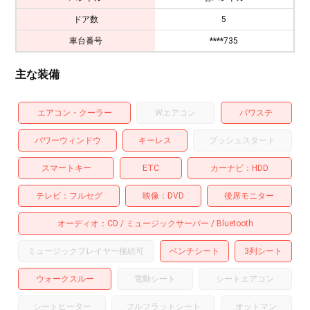
ドア数
5
車台番号
****735
主な装備
エアコン・クーラー
Wエアコン
パワステ
パワーウィンドウ
キーレス
プッシュスタート
スマートキー
ETC
カーナビ
HDD
テレビ
フルセグ
映像
DVD
後席モニター
オーディオ
CD
ミュージックサーバー
Bluetooth
ミュージックプレイヤー接続可
ベンチシート
3列シート
ウォークスルー
電動シート
シートエアコン
シートヒーター
フルフラットシート
オットマン