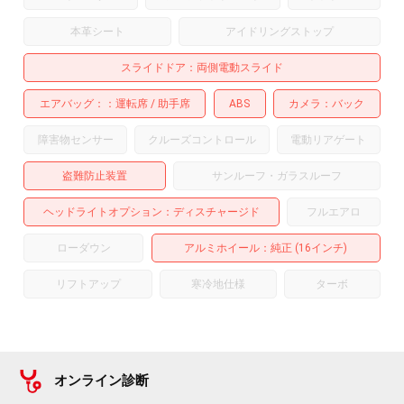
本革シート
アイドリングストップ
スライドドア
両側電動スライド
エアバッグ：
運転席
助手席
ABS
カメラ
バック
障害物センサー
クルーズコントロール
電動リアゲート
盗難防止装置
サンルーフ・ガラスルーフ
ヘッドライトオプション
ディスチャージド
フルエアロ
ローダウン
アルミホイール
：純正 (16インチ)
リフトアップ
寒冷地仕様
ターボ
オンライン診断