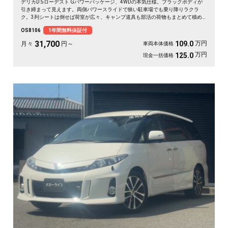
デリカD:5ローデスト Gパワーパッケージ、4WDの本気仕様。ブラックボディが
引き締まって見えます。両側パワースライドで狭い駐車場でも乗り降りラクラ
ク。3列シートは倒せば荷室が広々、キャンプ道具も部活の荷物もまとめて積め
ます。バックカメラで大きな車体もスッと駐車OK。雪道もアウトドアも仲間との
OS8106
1年間無料保証付
遠出も、これ一台で頼れる相棒に🚗✨💺🙌。安心して長く乗れる《1年保証付》で
す😊
31,700
万円
109.0
月々
円～
車両本体価格
万円
125.0
現金一括価格