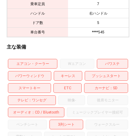
乗車定員
7
ハンドル
右ハンドル
ドア数
5
車台番号
****545
主な装備
エアコン・クーラー
Wエアコン
パワステ
パワーウィンドウ
キーレス
プッシュスタート
スマートキー
ETC
カーナビ
SD
テレビ
ワンセグ
映像
-
後席モニター
オーディオ
CD
Bluetooth
ミュージックプレイヤー接続可
ベンチシート
3列シート
ウォークスルー