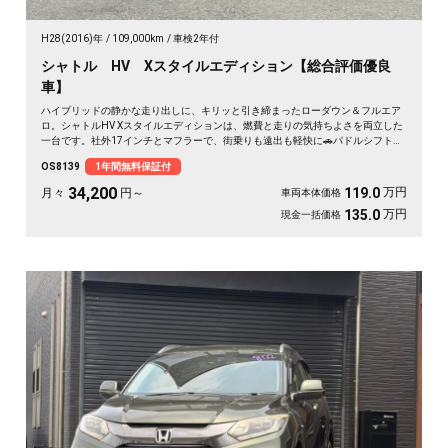
H28(2016)年
109,000km
車検2年付
シャトル HV Xスタイルエディション【総合評価優良
車】
ハイブリッドの静かな走り出しに、キリッと引き締まったローダウン＆フルエア
ロ。シャトルHV Xスタイルエディションは、燃費と走りの気持ちよさを両立した
一台です。社外17インチとマフラーで、街乗りも遠出も軽快に🚗パドルシフトで
自分好みの走りも楽しめます。8インチSDナビとバックカメラで初めての道も安
OS8139
1年間無料保証付
心。仕事帰りにふらっと寄り道、休日は荷物を積んでロングドライブへ✨走りに
こだわる方に《1年保証付》💫
34,200
万円
119.0
月々
円～
車両本体価格
万円
135.0
現金一括価格