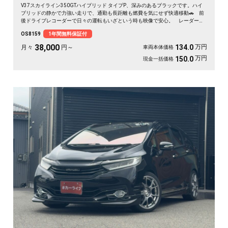
V37スカイライン350GTハイブリッド タイプP、深みのあるブラックです。ハイ
ブリッドの静かで力強い走りで、通勤も長距離も燃費を気にせず快適移動🚗 前
後ドライブレコーダーで日々の運転もいざという時も映像で安心。 レーダーク
ルーズで高速道路での疲れもグッと軽減。アラウンドビューで狭い駐車場もスッ
OS8159
1年間無料保証付
と停められます。 仕事帰りにふらっと遠出したくなる、そんな相棒です✨ 高
級セダンがお値打ち、《1年保証付》で気持ちよく乗り出せます💫👍
38,000
万円
134.0
月々
円～
車両本体価格
万円
150.0
現金一括価格