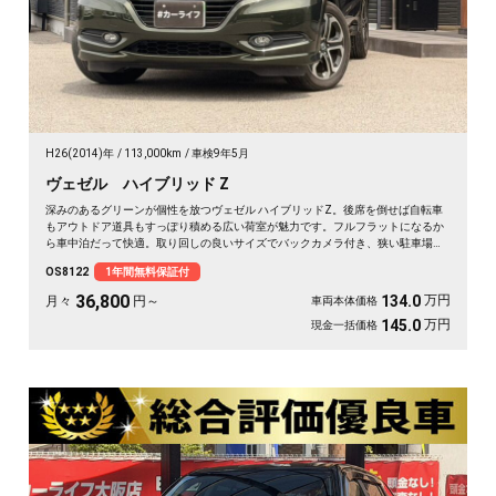
H26(2014)年
113,000km
車検9年5月
ヴェゼル ハイブリッド Z
深みのあるグリーンが個性を放つヴェゼル ハイブリッドZ。後席を倒せば自転車
もアウトドア道具もすっぽり積める広い荷室が魅力です。フルフラットになるか
ら車中泊だって快適。取り回しの良いサイズでバックカメラ付き、狭い駐車場も
スッと収まります。休日は思い立ったら遠出、平日は日々の相棒に。ドライブレ
OS8122
1年間無料保証付
コーダー付きで万が一の時も映像で安心。走りに彩りを添える一台です《1年保
証付》🚗✨💚💺😎
36,800
万円
134.0
月々
円～
車両本体価格
万円
145.0
現金一括価格