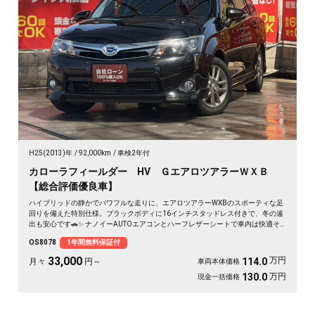
H25(2013)年
92,000km
車検2年付
カローラフィールダー HV ＧエアロツアラーＷＸＢ
【総合評価優良車】
ハイブリッドの静かでパワフルな走りに、エアロツアラーWXBのスポーティな足
回りを備えた特別仕様。ブラックボディに16インチスタッドレス付きで、冬の遠
出も安心です🚗✨ ナノイーAUTOエアコンとハーフレザーシートで車内は快適そ
のもの。純正SDナビとバックカメラで、初めての道も駐車もスッと決まります🎵
OS8078
1年間無料保証付
週末のドライブも通勤も、燃費を気にせず走り出せる一台💫《1年保証付》👍
33,000
万円
114.0
月々
円～
車両本体価格
万円
130.0
現金一括価格