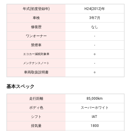
年式(初度登録年)
H24(2012)年
車検
3年7月
修復歴
なし
ワンオーナー
-
禁煙車
-
○
エコカー減税対象車
-
メンテナンスノート
車両取扱説明書
○
基本スペック
走行距離
85,000km
ボディ色
スーパーホワイト
シフト
IAT
排気量
1800