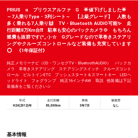
PRIUS α プリウスアルファ G 🌟値下げしました🌟
～7人乗りType・3列シート～ 【上級グレード】 人数も
多く乗れる7人乗り🙌 TV・Bluetooth AUDIO可能✨ 走
行距離8万Km台❗❗ 駐車も安心のバックカメラ💠 もちろん
燃費も抜群です(^_-)-☆ Gグレードなので革巻きステアリ
ングやクルーズコントロールなど装備も充実しています
⭕ 《1年保証付》
純正メモリーナビ（CD・ワンセグTV・BluetoothAUDIO） バックカ
メラ 革巻きステアリング ステアリングスイッチ クルーズコント
ロール ビルトインETC プッシュスタート＆スマートキー LEDヘ
ッドライト フォグランプ 純正16インチAW 取説 他装備は下記
装備表をご覧ください☆
年式
走行距離
車検
修復歴
H24(2012)年
85,000km
3年7月
なし
基本情報