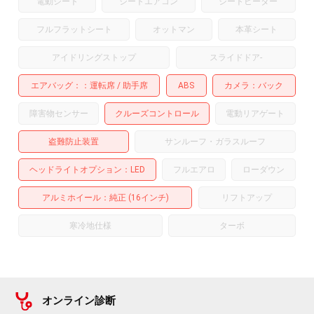
電動シート
シートエアコン
シートヒーター
フルフラットシート
オットマン
本革シート
アイドリングストップ
スライドドア
-
エアバッグ：
運転席
助手席
ABS
カメラ
バック
障害物センサー
クルーズコントロール
電動リアゲート
盗難防止装置
サンルーフ・ガラスルーフ
ヘッドライトオプション
LED
フルエアロ
ローダウン
アルミホイール
：純正 (16インチ)
リフトアップ
寒冷地仕様
ターボ
オンライン診断