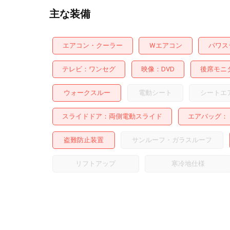
主な装備
エアコン・クーラー
Wエアコン
パワス
テレビ
ワンセグ
映像
DVD
後席モニ
ウォークスルー
電動シート
シートエ
スライドドア
両側電動スライド
エアバッグ：
盗難防止装置
サンルーフ・ガラスルーフ
リフトアップ
寒冷地仕様