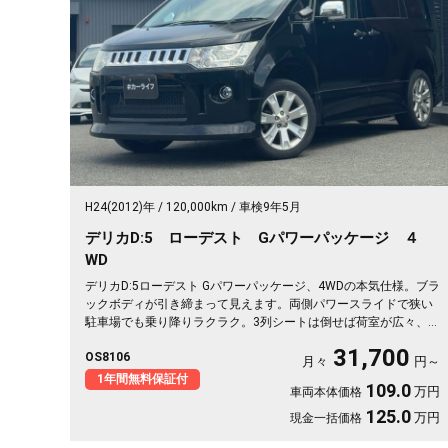
H24(2012)年
120,000km
車検9年5月
デリカD:5 ローデスト Gパワーパッケージ ４
WD
デリカD:5ローデスト Gパワーパッケージ、4WDの本気仕様。ブラ
ックボディが引き締まって見えます。両側パワースライドで狭い
駐車場でも乗り降りラクラク。3列シートは倒せば荷室が広々、キ
ャンプ道具も部活の荷物もまとめて積めます。バックカメラで大
31,700
OS8106
きな車体もスッと駐車OK。雪道もアウトドアも仲間との遠出も、
月々
円～
これ一台で頼れる相棒に🚗✨💺🙌。安心して長く乗れる《1年保証
1年間無料保証付
109.0
万円
車両本体価格
付》です😊
125.0
万円
現金一括価格