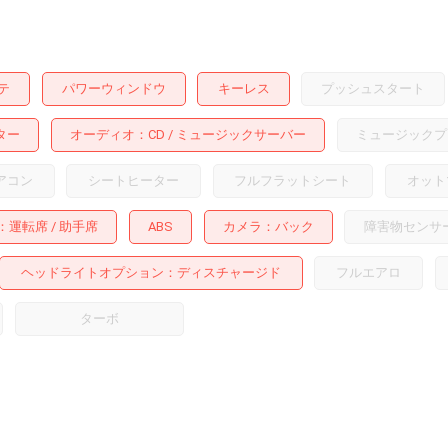
テ
パワーウィンドウ
キーレス
プッシュスタート
ター
オーディオ
CD
ミュージックサーバー
ミュージックプ
アコン
シートヒーター
フルフラットシート
オット
運転席
助手席
ABS
カメラ
バック
障害物センサ
ヘッドライトオプション
ディスチャージド
フルエアロ
ターボ