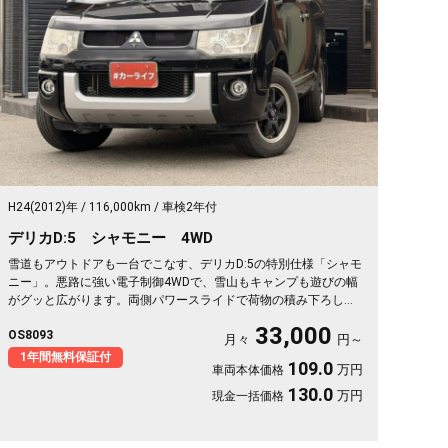
H24(2012)年
116,000km
車検2年付
デリカD:5 シャモニー 4WD
雪道もアウトドアも一台でこなす、デリカD:5の特別仕様「シャモ
ニー」。悪路に強い電子制御4WDで、雪山もキャンプも遊びの幅
がグッと広がります。両側パワースライドで荷物の積み下ろしも
スムーズ。天井のフリップダウンモニターがあれば、長距離の移
33,000
OS8093
動も車内が退屈しません。ブラックボディに社外16インチが効い
月々
円～
た一台で、週末の遠出が待ち遠しくなりますよ。乗り込むほどに
1年間無料保証付
109.0
万円
車両本体価格
頼れる相棒に💫🏔️🚗✌️《1年保証付》
130.0
万円
現金一括価格