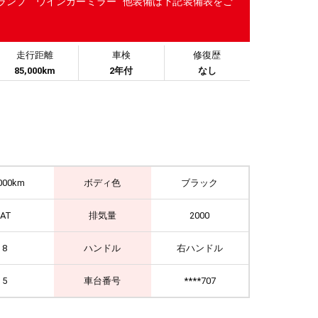
ランプ ウインカーミラー 他装備は下記装備表をご
走行距離
車検
修復歴
85,000km
2年付
なし
000km
ボディ色
ブラック
IAT
排気量
2000
8
ハンドル
右ハンドル
5
車台番号
****707