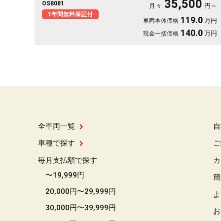
35,500
OS8081
週末の遠出まで大活躍。前後ドラレコで万が一の時も映像がしっ
月々
円～
かり残せて安心。天井のフリップダウンモニターで長距離も退屈
1年間無料保証付
119.0
万円
車両本体価格
知らず。毎日の相棒にぴったりの一台です🚗✨💺🙌😊《1年保証
付》
140.0
万円
現金一括価格
全車両一覧
自
車種で探す
ご
毎月支払額で探す
カ
〜19,999円
簡
20,000円〜29,999円
よ
30,000円〜39,999円
お