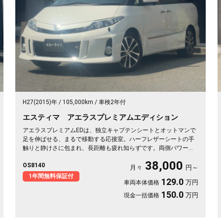
H27(2015)年
105,000km
車検2年付
エスティマ アエラスプレミアムエディション
アエラスプレミアムEDは、独立キャプテンシートとオットマンで
足を伸ばせる、まるで移動する応接室。ハーフレザーシートの手
触りと静けさに包まれ、長距離も疲れ知らずです。両側パワース
ライドで乗り降りも荷物もスマート。8インチSDナビで初めての
38,000
OS8140
道も迷わず、休日の遠出やゴルフ仲間との旅もぐっと楽しく。パ
月々
円～
ールの艶やかなボディが週末を格上げしてくれます。心地よさで
1年間無料保証付
129.0
万円
車両本体価格
選ぶなら《1年保証付》💺✨🚗🎵💎
150.0
万円
現金一括価格