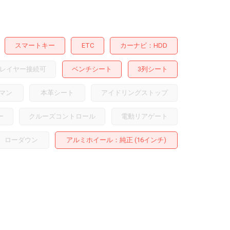
スマートキー
ETC
カーナビ
HDD
レイヤー接続可
ベンチシート
3列シート
マン
本革シート
アイドリングストップ
ー
クルーズコントロール
電動リアゲート
ローダウン
アルミホイール
：純正 (16インチ)