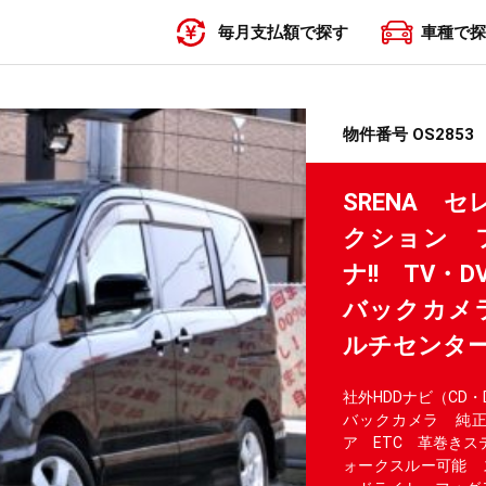
毎月支払額で探す
車種で探
〜19,999円
20,000円〜29,999円
30,000円〜39,999円
40,000円〜49,999円
50,000円〜
物件番号 OS2853
SRENA 
クション 
ナ!! TV
バックカメラ
ルチセンター
社外HDDナビ（CD
バックカメラ 純
ア ETC 革巻き
ォークスルー可能 ス