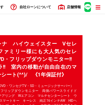
す
自社ローン
について
店舗
情報
セレナ ハイウェイスター Vセレ
ファミリー様にも大人気のセレ
・DVD・フリップダウンモニター!!
!! 室内の移動が自由自在のマ
シート(^^)/ 《1年保証付》
・DVD・ワンセグTV・SD・ミュージックサーバー）
正フリップダウンモニター 両側パワースライドド
ステアリング Wエアコン マルチセンターシート ウ
マートキー キーレス 純正16インチAW HIDヘ