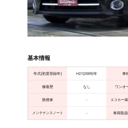
基本情報
年式(初度登録年)
H21(2009)年
車
修復歴
なし
ワンオ
禁煙車
-
エコカー減
-
車両取扱
メンテナンスノート