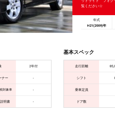
ッドライト フォグ
覧ください☆
年式
H21(2009)年
基本スペック
検
2年付
走行距離
85,
ーナー
-
シフト
-
乗車定員
税対象車
説明書
-
ドア数