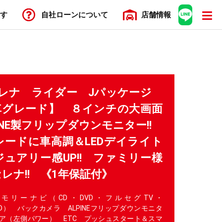
す
自社ローン
について
店舗
情報
 セレナ ライダー Jパッケージ
車グレード】 ８インチの大画面
PINE製フリップダウンモニター!!
ードに車高調＆LEDデイライト
ュアリー感UP!! ファミリー様
レナ!! 《1年保証付》
モリーナビ（CD・DVD・フルセグTV・
IO・SD） バックカメラ ALPINEフリップダウンモニタ
ア（左側パワー） ETC プッシュスタート＆スマ