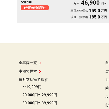
46,900
OS8098
動もゆったりくつろげます。仕事終わりの遠出も、趣味の遠征も
月々
円～
余裕の空間で。この一台なら移動そのものが楽しみに変わります
1年間無料保証付
159.0
万円
車両本体価格
🚗✨💺🙌😎《1年保証付》
185.0
万円
現金一括価格
全車両一覧
自
車種で探す
ご
毎月支払額で探す
カ
〜19,999円
簡
20,000円〜29,999円
よ
30,000円〜39,999円
お