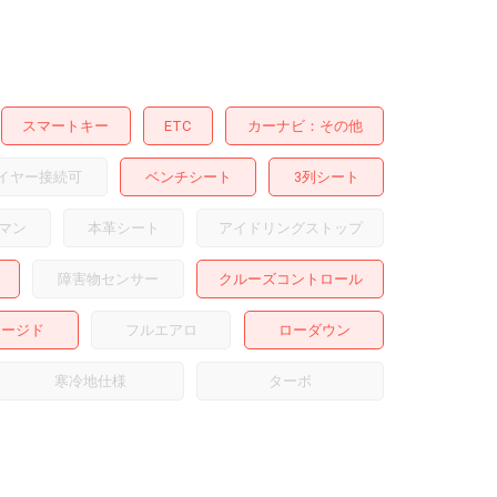
スマートキー
ETC
カーナビ
その他
イヤー接続可
ベンチシート
3列シート
マン
本革シート
アイドリングストップ
障害物センサー
クルーズコントロール
ャージド
フルエアロ
ローダウン
寒冷地仕様
ターボ