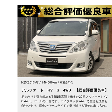
H25(2013)年
146,000km
車検2年付
アルファード HV G 4WD 【総合評価優良車】
足まわりを引き締めるTEIN車高調を備えた20系アルファードHV
G 4WD、パールの一台です。ハイブリッド×4WDで雪道も燃費も
心強い走り。両側パワースライドで乗り降りも荷物の出し入れも
スッと楽々。2列目キャプテンシート＆オットマンで、長距離の移