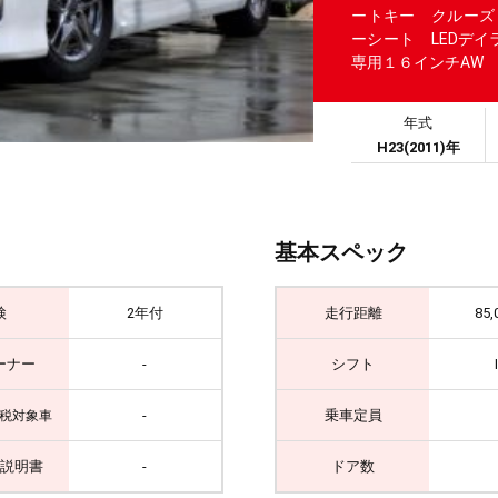
ートキー クルーズ
ーシート LEDデイ
専用１６インチAW
年式
H23(2011)年
基本スペック
検
2年付
走行距離
85,
ーナー
-
シフト
-
乗車定員
税対象車
説明書
-
ドア数