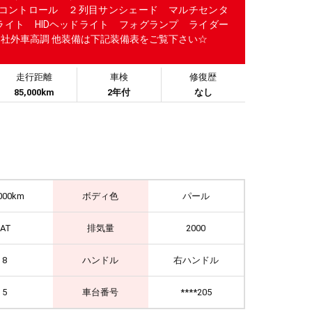
コントロール ２列目サンシェード マルチセンタ
ライト HIDヘッドライト フォグランプ ライダー
 社外車高調 他装備は下記装備表をご覧下さい☆
走行距離
車検
修復歴
85,000km
2年付
なし
000km
ボディ色
パール
IAT
排気量
2000
8
ハンドル
右ハンドル
5
車台番号
****205