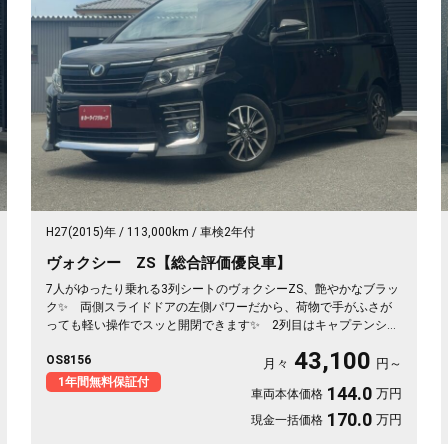
H27(2015)年
113,000km
車検2年付
ヴォクシー ZS【総合評価優良車】
7人がゆったり乗れる3列シートのヴォクシーZS、艶やかなブラッ
ク✨ 両側スライドドアの左側パワーだから、荷物で手がふさが
っても軽い操作でスッと開閉できます✨ 2列目はキャプテンシー
トでウォークスルー、後ろの席への移動もらくらく💺 バックカ
43,100
OS8156
メラ付きで大きな車体でも駐車が安心です👍 仲間との遠出も、
月々
円～
仕事道具の積み込みも、この一台で快適にこなせます🎵 細部ま
1年間無料保証付
144.0
万円
車両本体価格
で丁寧に手入れされた綺麗な一台、《1年保証付》で毎日を支えま
す🚗
170.0
万円
現金一括価格