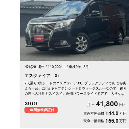
H26(2014)年
110,000km
車検9年12月
エスクァイア Xi
7人乗り3列シートのエスクァイア Xi、ブラックボディで街にも映
える一台。2列目キャプテンシート＆ウォークスルーなので、後ろ
の席への移動もスイスイ。両側パワースライドドアで、大きな荷
物も子どもも楽々乗せられます。3列目を畳めば長尺物やアウトド
41,800
OS8158
ア道具もたっぷり。フルセグTV視聴可能なナビとビルトインETC
月々
円～
で週末の遠出も快適そのもの。仲間との旅行にも送迎にも頼れる
1年間無料保証付
144.0
万円
車両本体価格
相棒です🚗✨💺🙌。安心の《1年保証付》でお渡しします😊
165.0
万円
現金一括価格