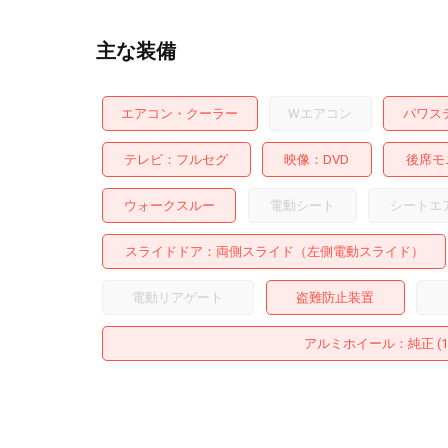
主な装備
エアコン・クーラー
Wエアコン
パワス
テレビ
フルセグ
映像
DVD
後席モ
ウォークスルー
電動シート
シートエ
スライドドア
両側スライド（左側電動スライド）
電動リアゲート
盗難防止装置
アルミホイール
：純正 (