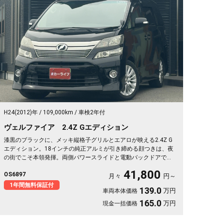
H24(2012)年
109,000km
車検2年付
ヴェルファイア 2.4Z Gエディション
漆黒のブラックに、メッキ縦格子グリルとエアロが映える2.4Z G
エディション。18インチの純正アルミが引き締める顔つきは、夜
の街でこそ本領発揮。両側パワースライドと電動バックドアで乗
降も荷物もスマート。2列目エグゼクティブシート＆オットマン
41,800
OS6897
で、仕事帰りの移動も一気にくつろぎ空間に変わります。フリッ
月々
円～
プダウンモニターで後席の時間も特別に。長く付き合える一台と
1年間無料保証付
139.0
万円
車両本体価格
して《1年保証付》でお渡しします🚗✨💎💺😎
165.0
万円
現金一括価格