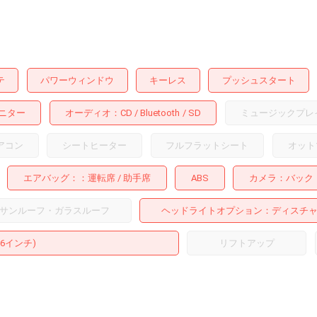
テ
パワーウィンドウ
キーレス
プッシュスタート
ニター
オーディオ
CD
Bluetooth
SD
ミュージックプレ
アコン
シートヒーター
フルフラットシート
オット
エアバッグ：
運転席
助手席
ABS
カメラ
バック
サンルーフ・ガラスルーフ
ヘッドライトオプション
ディスチ
16インチ)
リフトアップ