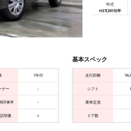
年式
H27(2015)年
基本スペック
検
1年付
走行距離
96,
ーナー
-
シフト
-
乗車定員
税対象車
説明書
○
ドア数