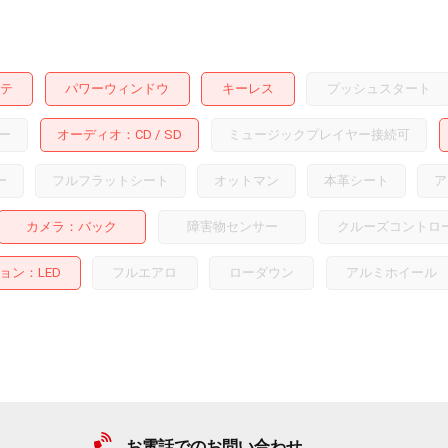
テ
パワーウィンドウ
キーレス
プッシュスタート
ー
オーディオ
CD
SD
ミュージックプレイヤー接続可
ー
フルフラットシート
オットマン
本革シート
ア
カメラ
バック
障害物センサー
クルーズコントロ
ョン
LED
フルエアロ
ローダウン
アルミホイール
お電話でのお問い合わせ