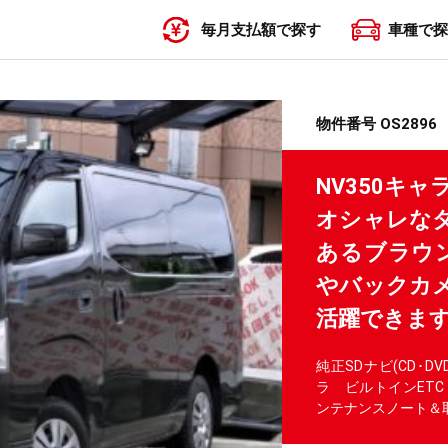
毎月支払額で探す
車種で探
〜19,999円
20,000円〜29,999円
30,000円〜39,999円
40,000円〜49,999円
50,000円〜
物件番号 OS2896
NV350キ
オシャレな
あるブラウン
やバックカ
活躍できます
純正SDナビ(CD･DV
ラ ビルトインET
ンテナンスノート＆