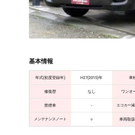
基本情報
年式(初度登録年)
H27(2015)年
車
修復歴
なし
ワンオ
禁煙車
-
エコカー減
○
車両取扱
メンテナンスノート