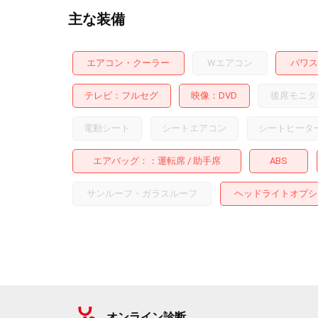
主な装備
エアコン・クーラー
Wエアコン
パワス
テレビ
フルセグ
映像
DVD
後席モニタ
電動シート
シートエアコン
シートヒータ
エアバッグ：
運転席
助手席
ABS
サンルーフ・ガラスルーフ
ヘッドライトオプシ
オンライン診断