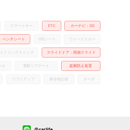
スマートキー
ETC
カーナビ
SD
ベンチシート
3列シート
ウォークスルー
イドリングストップ
スライドドア
両側スライド
ール
電動リアゲート
盗難防止装置
リフトアップ
寒冷地仕様
ターボ
@carlife