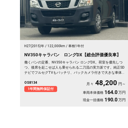
H27(2015)年
122,000km
車検1年付
NV350キャラバン ロングDX【総合評価優良車】
働くバンの定番、NV350キャラバン ロングDX。荷室を優先しつ
つ、後席を起こせば人も乗せられる二刀流の実力派です。純正SD
ナビでフルセグTVもバッチリ、バックカメラ付きで大きな車体の
駐車もスッと決まります。ドライブレコーダー搭載だから、万が
48,200
OS8134
一の時も映像で安心。両側スライドで荷物の積み下ろしも楽々。
月々
円～
仕事道具を満載して現場へ、休日は趣味の遠出へ。使い方は自由
1年間無料保証付
164.0
万円
車両本体価格
自在。まずはこの走りやすさを体感してください《1年保証付》🚗
✨💫👍🎵
190.0
万円
現金一括価格