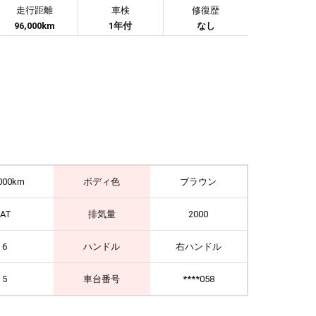
走行距離
車検
修復歴
96,000km
1年付
なし
000km
ボディ色
ブラウン
IAT
排気量
2000
6
ハンドル
右ハンドル
5
車台番号
****058