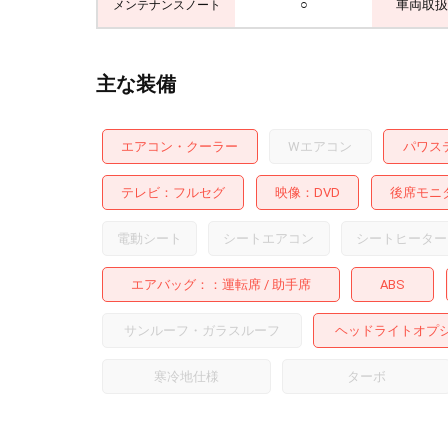
○
車両取扱
メンテナンスノート
主な装備
エアコン・クーラー
Wエアコン
パワス
テレビ
フルセグ
映像
DVD
後席モニ
電動シート
シートエアコン
シートヒーター
エアバッグ：
運転席
助手席
ABS
サンルーフ・ガラスルーフ
ヘッドライトオプ
寒冷地仕様
ターボ