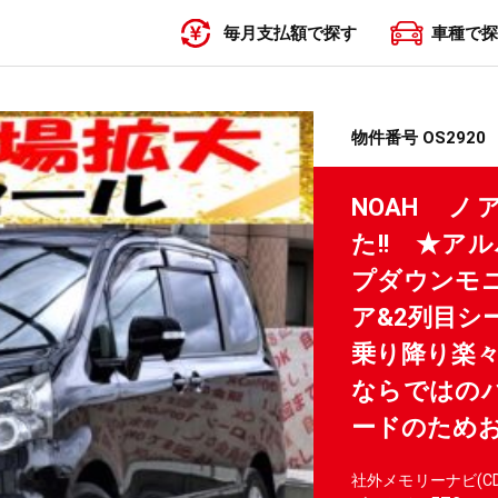
毎月支払額で探す
車種で探
〜19,999円
20,000円〜29,999円
30,000円〜39,999円
40,000円〜49,999円
50,000円〜
物件番号 OS2920
NOAH 
た!! ★ア
プダウンモ
ア&2列目シ
乗り降り楽々
ならではの
ードのため
社外メモリーナビ(C