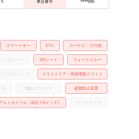
5
車台番号
****006
スマートキー
ETC
カーナビ
その他
ベンチシート
3列シート
ウォークスルー
ドリングストップ
スライドドア
両側電動スライド
ール
電動リアゲート
盗難防止装置
アルミホイール
：純正 (16インチ)
リフトアップ