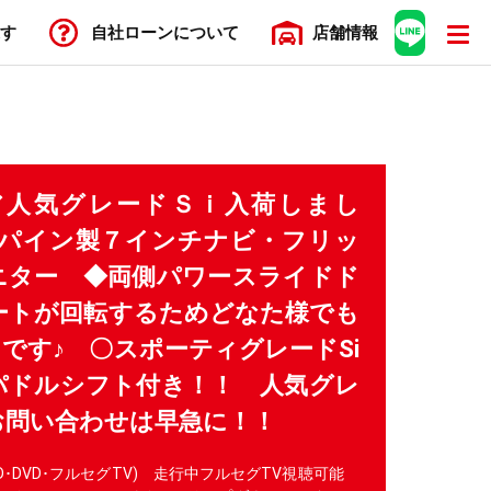
す
自社ローン
について
店舗
情報
ノア人気グレードＳｉ入荷しまし
ルパイン製７インチナビ・フリッ
ニター ◆両側パワースライドド
ートが回転するためどなた様でも
です♪ 〇スポーティグレードSi
パドルシフト付き！！ 人気グレ
お問い合わせは早急に！！
D･DVD･フルセグTV) 走行中フルセグTV視聴可能