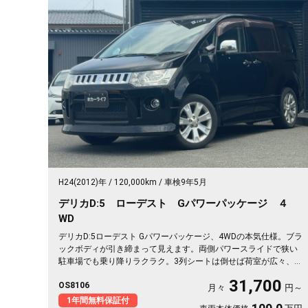
H24(2012)年
120,000km
車検9年5月
デリカD:5 ローデスト Gパワーパッケージ ４
WD
デリカD:5ローデスト Gパワーパッケージ、4WDの本気仕様。ブラ
ックボディが引き締まって見えます。両側パワースライドで狭い
駐車場でも乗り降りラクラク。3列シートは倒せば荷室が広々、キ
ャンプ道具も部活の荷物もまとめて積めます。バックカメラで大
31,700
OS8106
きな車体もスッと駐車OK。雪道もアウトドアも仲間との遠出も、
月々
円～
これ一台で頼れる相棒に🚗✨💺🙌。安心して長く乗れる《1年保証
1年間無料保証付