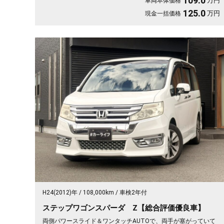
109.0
万円
車両本体価格
付》です😊
125.0
万円
現金一括価格
H24(2012)年
108,000km
車検2年付
ステップワゴンスパーダ Z【総合評価優良車】
両側パワースライド＆ワンタッチAUTOで、両手が塞がっていて