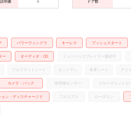
説明書
○
ドア数
テ
パワーウィンドウ
キーレス
プッシュスタート
ター
オーディオ
CD
ミュージックプレイヤー接続可
フルフラットシート
オットマン
本革シート
アイ
カメラ
バック
障害物センサー
クルーズコントロ
ション
ディスチャージド
フルエアロ
ローダウン