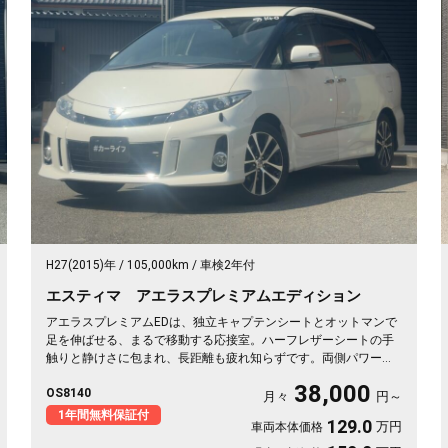
H27(2015)年
105,000km
車検2年付
エスティマ アエラスプレミアムエディション
アエラスプレミアムEDは、独立キャプテンシートとオットマンで
足を伸ばせる、まるで移動する応接室。ハーフレザーシートの手
触りと静けさに包まれ、長距離も疲れ知らずです。両側パワース
ライドで乗り降りも荷物もスマート。8インチSDナビで初めての
38,000
OS8140
道も迷わず、休日の遠出やゴルフ仲間との旅もぐっと楽しく。パ
月々
円～
ールの艶やかなボディが週末を格上げしてくれます。心地よさで
1年間無料保証付
129.0
万円
車両本体価格
選ぶなら《1年保証付》💺✨🚗🎵💎