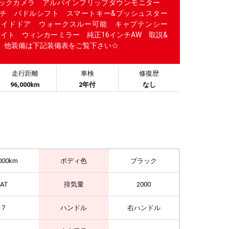
バックカメラ アルパインフリップダウンモニター
チ パドルシフト スマートキー&プッシュスター
ライドドア ウォークスルー可能 キャプテンシー
ライト ウィンカーミラー 純正16インチAW 取説&
 他装備は下記装備表をご覧下さい☆
走行距離
車検
修復歴
96,000km
2年付
なし
000km
ボディ色
ブラック
IAT
排気量
2000
7
ハンドル
右ハンドル