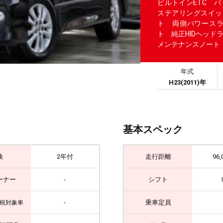
ビルトインETC 
ステアリングスイッ
ト 両側パワース
ト 純正HIDヘッド
メンテナンスノート
年式
H23(2011)年
基本スペック
検
2年付
走行距離
96,
ーナー
-
シフト
-
乗車定員
税対象車