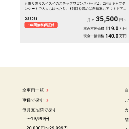
も乗り降りスイスイのステップワゴンスパーダZ。2列目キャプテ
ンシートで大人もゆったり、3列目を畳めば自転車もアウトドア道
具もどんと積めます。パールの車体は取り回しも良く、送迎から
35,500
OS8081
週末の遠出まで大活躍。前後ドラレコで万が一の時も映像がしっ
月々
円～
かり残せて安心。天井のフリップダウンモニターで長距離も退屈
1年間無料保証付
119.0
万円
車両本体価格
知らず。毎日の相棒にぴったりの一台です🚗✨💺🙌😊《1年保証
付》
140.0
万円
現金一括価格
全車両一覧
自
車種で探す
ご
毎月支払額で探す
カ
〜19,999円
簡
20,000円〜29,999円