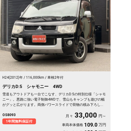
H24(2012)年
116,000km
車検2年付
デリカD:5 シャモニー 4WD
雪道もアウトドアも一台でこなす、デリカD:5の特別仕様「シャモ
ニー」。悪路に強い電子制御4WDで、雪山もキャンプも遊びの幅
がグッと広がります。両側パワースライドで荷物の積み下ろしも
スムーズ。天井のフリップダウンモニターがあれば、長距離の移
33,000
OS8093
動も車内が退屈しません。ブラックボディに社外16インチが効い
月々
円～
た一台で、週末の遠出が待ち遠しくなりますよ。乗り込むほどに
1年間無料保証付
109.0
万円
車両本体価格
頼れる相棒に💫🏔️🚗✌️《1年保証付》