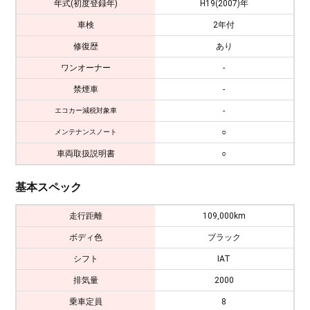
年式(初度登録年)
H19(2007)年
車検
2年付
修復歴
あり
ワンオーナー
-
禁煙車
-
-
エコカー減税対象車
○
メンテナンスノート
車両取扱説明書
○
基本スペック
走行距離
109,000km
ボディ色
ブラック
シフト
IAT
排気量
2000
乗車定員
8