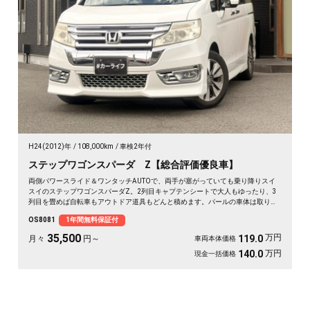
H24(2012)年
108,000km
車検2年付
ステップワゴンスパーダ Z【総合評価優良車】
両側パワースライド＆ワンタッチAUTOで、両手が塞がっていても乗り降りスイ
スイのステップワゴンスパーダZ。2列目キャプテンシートで大人もゆったり、3
列目を畳めば自転車もアウトドア道具もどんと積めます。パールの車体は取り回
しも良く、送迎から週末の遠出まで大活躍。前後ドラレコで万が一の時も映像が
OS8081
1年間無料保証付
しっかり残せて安心。天井のフリップダウンモニターで長距離も退屈知らず。毎
日の相棒にぴったりの一台です🚗✨💺🙌😊《1年保証付》
35,500
万円
119.0
月々
円～
車両本体価格
万円
140.0
現金一括価格