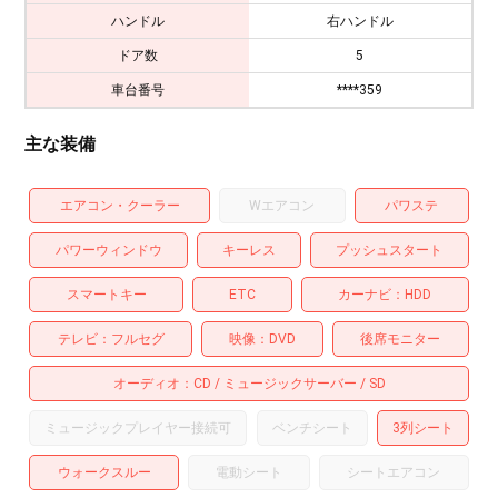
ハンドル
右ハンドル
ドア数
5
車台番号
****359
主な装備
エアコン・クーラー
Wエアコン
パワステ
パワーウィンドウ
キーレス
プッシュスタート
スマートキー
ETC
カーナビ
HDD
テレビ
フルセグ
映像
DVD
後席モニター
オーディオ
CD
ミュージックサーバー
SD
ミュージックプレイヤー接続可
ベンチシート
3列シート
ウォークスルー
電動シート
シートエアコン