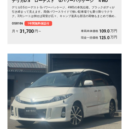
デリカD:5 ローデスト Gパワーパッケージ ４WD
デリカD:5ローデスト Gパワーパッケージ、4WDの本気仕様。ブラックボディが
引き締まって見えます。両側パワースライドで狭い駐車場でも乗り降りラクラ
ク。3列シートは倒せば荷室が広々、キャンプ道具も部活の荷物もまとめて積め
ます。バックカメラで大きな車体もスッと駐車OK。雪道もアウトドアも仲間との
OS8106
1年間無料保証付
遠出も、これ一台で頼れる相棒に🚗✨💺🙌。安心して長く乗れる《1年保証付》で
す😊
31,700
万円
109.0
月々
円～
車両本体価格
万円
125.0
現金一括価格