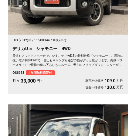
H24(2012)年
116,000km
車検2年付
デリカD:5 シャモニー 4WD
雪道もアウトドアも一台でこなす、デリカD:5の特別仕様「シャモニー」。悪路に
強い電子制御4WDで、雪山もキャンプも遊びの幅がグッと広がります。両側パワ
ースライドで荷物の積み下ろしもスムーズ。天井のフリップダウンモニターがあ
れば、長距離の移動も車内が退屈しません。ブラックボディに社外16インチが効
OS8093
1年間無料保証付
いた一台で、週末の遠出が待ち遠しくなりますよ。乗り込むほどに頼れる相棒に
💫🏔️🚗✌️《1年保証付》
33,000
万円
109.0
月々
円～
車両本体価格
万円
130.0
現金一括価格