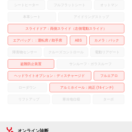
シートヒーター
フルフラットシート
オットマン
本革シート
アイドリングストップ
スライドドア
両側スライド（左側電動スライド）
エアバッグ：
運転席
助手席
ABS
カメラ
バック
障害物センサー
クルーズコントロール
電動リアゲート
盗難防止装置
サンルーフ・ガラスルーフ
ヘッドライトオプション
ディスチャージド
フルエアロ
ローダウン
アルミホイール
：純正 (16インチ)
リフトアップ
寒冷地仕様
ターボ
オンライン診断