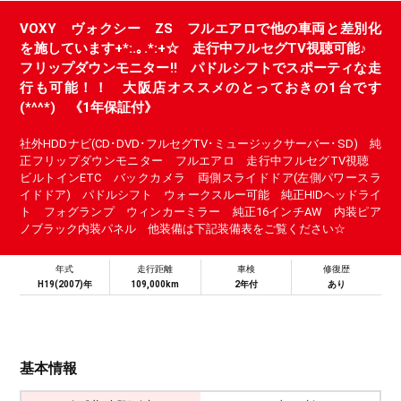
VOXY ヴォクシー ZS フルエアロで他の車両と差別化
を施しています+*:.｡.*:+☆ 走行中フルセグTV視聴可能♪
フリップダウンモニター!! パドルシフトでスポーティな走
行も可能！！ 大阪店オススメのとっておきの1台です
(*^^*) 《1年保証付》
社外HDDナビ(CD･DVD･フルセグTV･ミュージックサーバー･SD) 純
正フリップダウンモニター フルエアロ 走行中フルセグTV視聴
ビルトインETC バックカメラ 両側スライドドア(左側パワースラ
イドドア) パドルシフト ウォークスルー可能 純正HIDヘッドライ
ト フォグランプ ウィンカーミラー 純正16インチAW 内装ピア
ノブラック内装パネル 他装備は下記装備表をご覧ください☆
年式
走行距離
車検
修復歴
H19(2007)年
109,000km
2年付
あり
基本情報