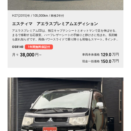
H27(2015)年
105,000km
車検2年付
エスティマ アエラスプレミアムエディション
アエラスプレミアムEDは、独立キャプテンシートとオットマンで足を伸ばせる、
まるで移動する応接室。ハーフレザーシートの手触りと静けさに包まれ、長距離
も疲れ知らずです。両側パワースライドで乗り降りも荷物もスマート。8インチ
SDナビで初めての道も迷わず、休日の遠出やゴルフ仲間との旅もぐっと楽しく。
OS8140
1年間無料保証付
パールの艶やかなボディが週末を格上げしてくれます。心地よさで選ぶなら《1
年保証付》💺✨🚗🎵💎
38,000
万円
129.0
月々
円～
車両本体価格
万円
150.0
現金一括価格