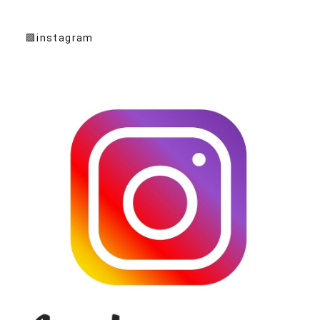
🟪instagram