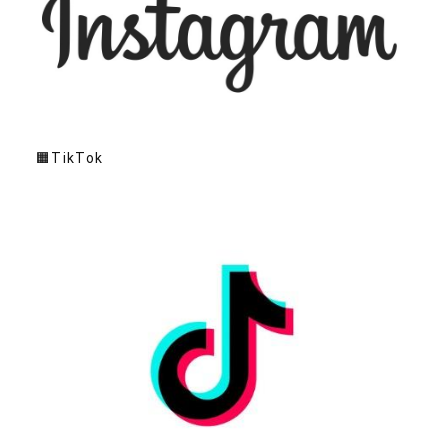
🟧TikTok