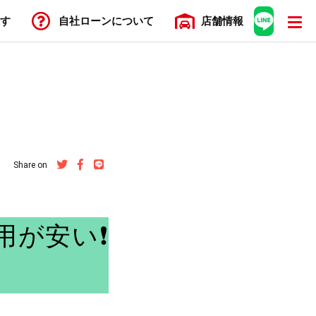
す
自社ローン
について
店舗
情報
Share on
用が安い❗