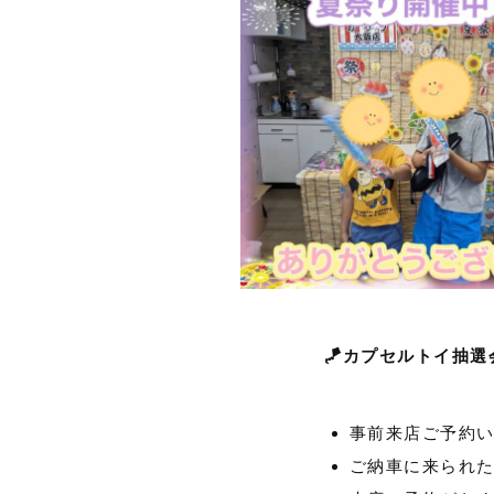
🪁カプセルトイ抽選会
事前来店ご予約
ご納車に来られ