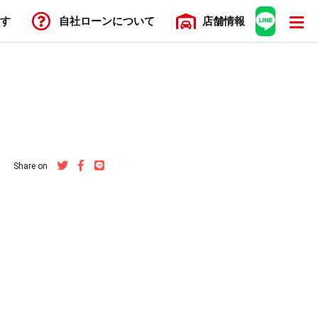
す
自社ローン
について
店舗
情報
Share on