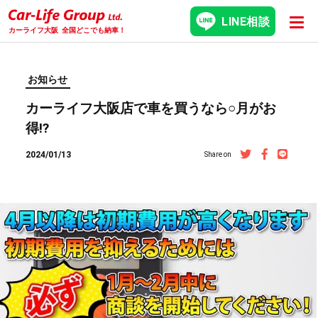
LINE相談
カーライフ大阪
全国どこでも納車！
お知らせ
カーライフ大阪店で車を買うなら○月がお
得⁉️
2024/01/13
Share on