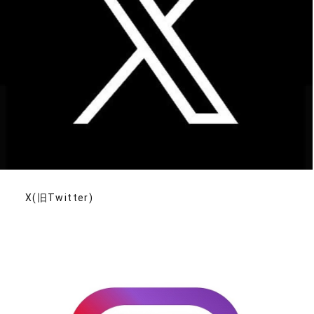
X(旧Twitter)