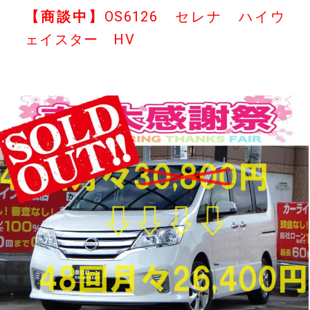
【商談中】
OS6126 セレナ ハイウ
ェイスター HV