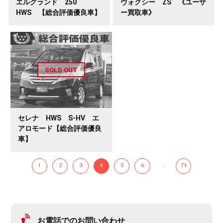
エルグランド 250
ヴォクシー ZS 《ユーザ
HWS 【総合評価優良車】
ー買取車》
セレナ HWS S-HV エ
アロモード【総合評価優良
車】
1
2
3
4
5
6
…
71
お電話でのお問い合わせ