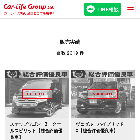
LINE相談
カーライフ大阪
全国どこでも納車！
販売実績
台数 2319 件
ステップワゴン Z クー
ヴェゼル ハイブリッド
ルスピリット【総合評価優
X【総合評価優良車】
良車】