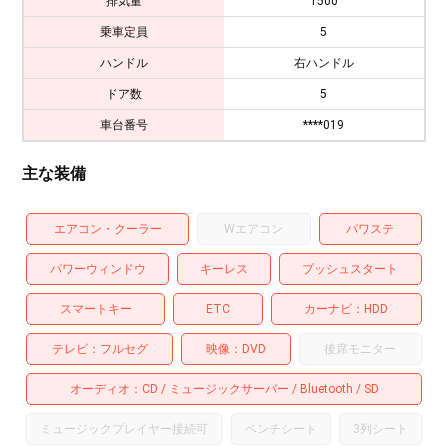
排気量
1500
乗車定員
5
ハンドル
右ハンドル
ドア数
5
車台番号
****019
主な装備
エアコン・クーラー
Wエアコン
パワステ
パワーウィンドウ
キーレス
プッシュスタート
スマートキー
ETC
カーナビ
HDD
テレビ
フルセグ
映像
DVD
後席モニター
オーディオ
CD
ミュージックサーバー
Bluetooth
SD
ミュージックプレイヤー接続可
ベンチシート
3列シート