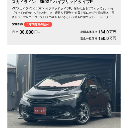
スカイライン 350GT ハイブリッド タイプP
V37スカイライン350GTハイブリッド タイプP、深みのあるブラックです。ハイ
ブリッドの静かで力強い走りで、通勤も長距離も燃費を気にせず快適移動🚗 前
後ドライブレコーダーで日々の運転もいざという時も映像で安心。 レーダーク
ルーズで高速道路での疲れもグッと軽減。アラウンドビューで狭い駐車場もスッ
OS8159
1年間無料保証付
と停められます。 仕事帰りにふらっと遠出したくなる、そんな相棒です✨ 高
級セダンがお値打ち、《1年保証付》で気持ちよく乗り出せます💫👍
38,000
万円
134.0
月々
円～
車両本体価格
万円
150.0
現金一括価格