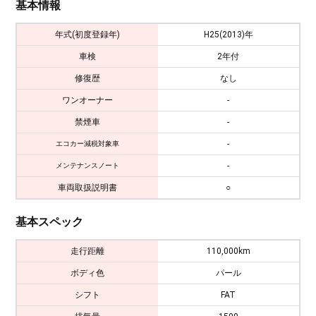
基本情報
年式(初度登録年)
H25(2013)年
車検
2年付
修復歴
なし
ワンオーナー
-
禁煙車
-
-
エコカー減税対象車
-
メンテナンスノート
車両取扱説明書
○
基本スペック
走行距離
110,000km
ボディ色
パール
シフト
FAT