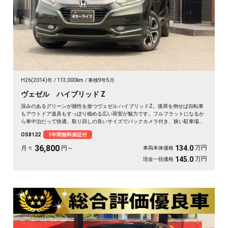
H26(2014)年
113,000km
車検9年5月
ヴェゼル ハイブリッド Z
深みのあるグリーンが個性を放つヴェゼル ハイブリッドZ。後席を倒せば自転車
もアウトドア道具もすっぽり積める広い荷室が魅力です。フルフラットになるか
ら車中泊だって快適。取り回しの良いサイズでバックカメラ付き、狭い駐車場も
スッと収まります。休日は思い立ったら遠出、平日は日々の相棒に。ドライブレ
OS8122
1年間無料保証付
コーダー付きで万が一の時も映像で安心。走りに彩りを添える一台です《1年保
証付》🚗✨💚💺😎
36,800
万円
134.0
月々
円～
車両本体価格
万円
145.0
現金一括価格