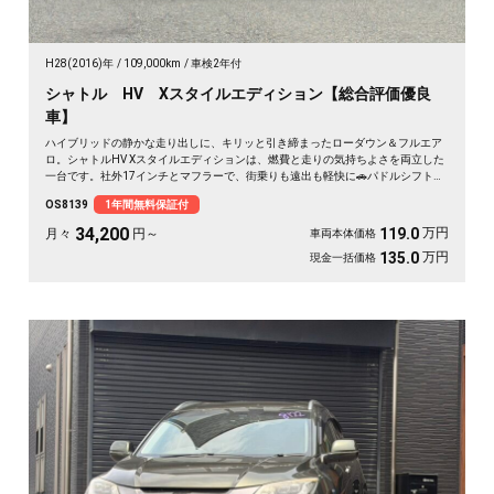
H28(2016)年
109,000km
車検2年付
シャトル HV Xスタイルエディション【総合評価優良
車】
ハイブリッドの静かな走り出しに、キリッと引き締まったローダウン＆フルエア
ロ。シャトルHV Xスタイルエディションは、燃費と走りの気持ちよさを両立した
一台です。社外17インチとマフラーで、街乗りも遠出も軽快に🚗パドルシフトで
自分好みの走りも楽しめます。8インチSDナビとバックカメラで初めての道も安
OS8139
1年間無料保証付
心。仕事帰りにふらっと寄り道、休日は荷物を積んでロングドライブへ✨走りに
こだわる方に《1年保証付》💫
34,200
万円
119.0
月々
円～
車両本体価格
万円
135.0
現金一括価格