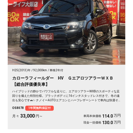
H25(2013)年
92,000km
車検2年付
カローラフィールダー HV ＧエアロツアラーＷＸＢ
【総合評価優良車】
ハイブリッドの静かでパワフルな走りに、エアロツアラーWXBのスポーティな足
回りを備えた特別仕様。ブラックボディに16インチスタッドレス付きで、冬の遠
出も安心です🚗✨ ナノイーAUTOエアコンとハーフレザーシートで車内は快適そ
のもの。純正SDナビとバックカメラで、初めての道も駐車もスッと決まります🎵
OS8078
1年間無料保証付
週末のドライブも通勤も、燃費を気にせず走り出せる一台💫《1年保証付》👍
33,000
万円
114.0
月々
円～
車両本体価格
万円
130.0
現金一括価格