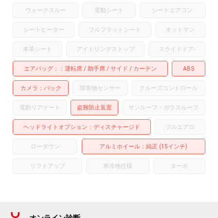
ウォークスルー
電動シート
シートエアコン
シートヒーター
フルフラットシート
オットマン
本革シート
アイドリングストップ
スライドドア
-
エアバッグ：
運転席
助手席
サイド
カーテン
ABS
カメラ
バック
障害物センサー
クルーズコントロール
電動リアゲート
盗難防止装置
サンルーフ・ガラスルーフ
ヘッドライトオプション
ディスチャージド
フルエアロ
ローダウン
アルミホイール
：純正 (15インチ)
リフトアップ
寒冷地仕様
ターボ