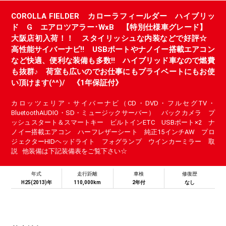
COROLLA FIELDER カローラフィールダー ハイブリッ
ド G エアロツアラー･WxB 【特別仕様車グレード】
大阪店初入荷！！ スタイリッシュな内装などで好評☆
高性能サイバーナビ!! USBポートやナノイー搭載エアコン
など快適、便利な装備も多数!! ハイブリッド車なので燃費
も抜群♪ 荷室も広いのでお仕事にもプライベートにもお使
い頂けます(^^)/ 《1年保証付》
カロッツェリア・サイバーナビ（CD・DVD・フルセグTV・
BluetoothAUDIO・SD・ミュージックサーバー） バックカメラ プ
ッシュスタート＆スマートキー ビルトインETC USBポート×2 ナ
ノイー搭載エアコン ハーフレザーシート 純正15インチAW プロ
ジェクターHIDヘッドライト フォグランプ ウインカーミラー 取
説 他装備は下記装備表をご覧下さい☆
年式
走行距離
車検
修復歴
H25(2013)年
110,000km
2年付
なし