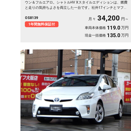
ウン＆フルエアロ。シャトルHV Xスタイルエディションは、燃費
と走りの気持ちよさを両立した一台です。社外17インチとマフラ
ーで、街乗りも遠出も軽快に🚗パドルシフトで自分好みの走りも
34,200
OS8139
楽しめます。8インチSDナビとバックカメラで初めての道も安
月々
円～
心。仕事帰りにふらっと寄り道、休日は荷物を積んでロングドラ
1年間無料保証付
119.0
万円
車両本体価格
イブへ✨走りにこだわる方に《1年保証付》💫
135.0
万円
現金一括価格