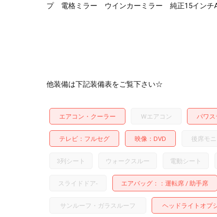
プ 電格ミラー ウインカーミラー 純正15インチ
他装備は下記装備表をご覧下さい☆
エアコン・クーラー
Wエアコン
パワス
テレビ
フルセグ
映像
DVD
後席モニ
3列シート
ウォークスルー
電動シート
スライドドア
-
エアバッグ：
運転席
助手席
サンルーフ・ガラスルーフ
ヘッドライトオプ