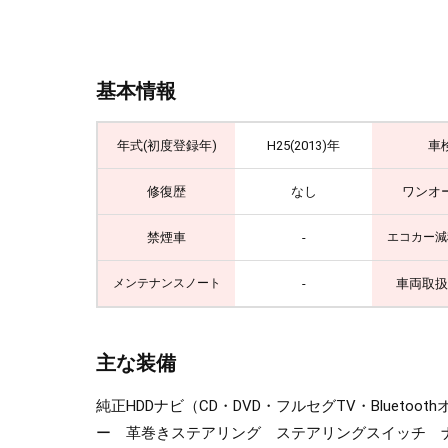
基本情報
年式(初度登録年)
H25(2013)年
車
修復歴
なし
ワンオ
禁煙車
-
エコカー減
-
車両取扱
メンテナンスノート
主な装備
純正HDDナビ（CD・DVD・フルセグTV・Bluet
ー 革巻きステアリング ステアリングスイッチ ナ