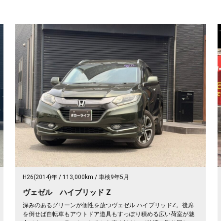
H26(2014)年
113,000km
車検9年5月
ヴェゼル ハイブリッド Z
深みのあるグリーンが個性を放つヴェゼル ハイブリッドZ。後席
を倒せば自転車もアウトドア道具もすっぽり積める広い荷室が魅