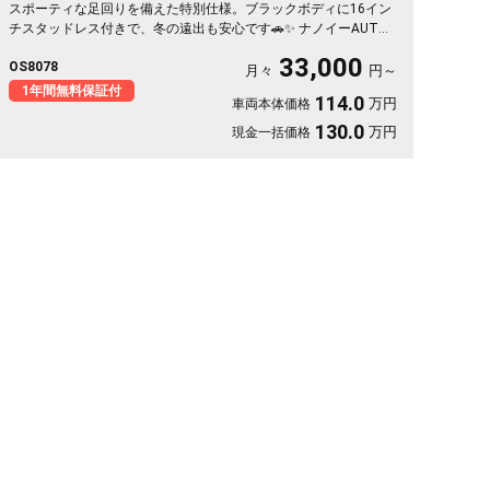
スポーティな足回りを備えた特別仕様。ブラックボディに16イン
チスタッドレス付きで、冬の遠出も安心です🚗✨ ナノイーAUTO
エアコンとハーフレザーシートで車内は快適そのもの。純正SDナ
33,000
OS8078
ビとバックカメラで、初めての道も駐車もスッと決まります🎵 週
月々
円～
末のドライブも通勤も、燃費を気にせず走り出せる一台💫《1年保
1年間無料保証付
114.0
万円
車両本体価格
証付》👍
130.0
万円
現金一括価格