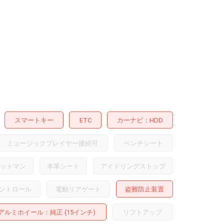
スマートキー
ETC
カーナビ
HDD
ミュージックプレイヤー接続可
ベンチシート
ットマン
本革シート
アイドリングストップ
ントロール
電動リアゲート
盗難防止装置
アルミホイール
：純正 (15インチ)
リフトアップ