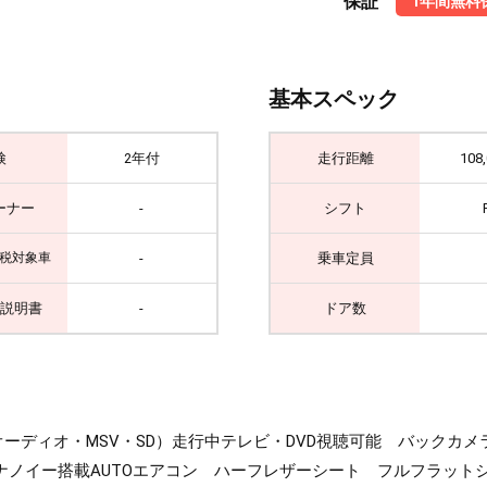
保証
1年間無料
基本スペック
検
2年付
走行距離
108
ーナー
-
シフト
-
乗車定員
税対象車
説明書
-
ドア数
oothオーディオ・MSV・SD）走行中テレビ・DVD視聴可能 バック
ノイー搭載AUTOエアコン ハーフレザーシート フルフラットシー