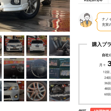
H25(2013)年
ナノ
充実の
購入プ
自社
月々
12回
24回
36回
48回
60回