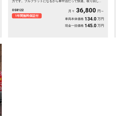
力です。フルフラットになるから車中泊だって快適。取り回しの
良いサイズでバックカメラ付き、狭い駐車場もスッと収まりま
36,800
OS8122
す。休日は思い立ったら遠出、平日は日々の相棒に。ドライブレ
月々
円～
コーダー付きで万が一の時も映像で安心。走りに彩りを添える一
1年間無料保証付
134.0
万円
車両本体価格
台です《1年保証付》🚗✨💚💺😎
145.0
万円
現金一括価格