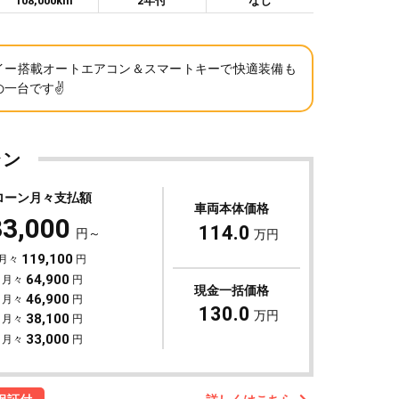
108,000km
2年付
なし
イー搭載オートエアコン＆スマートキーで快適装備も
一台です✌️
ラン
ローン月々支払額
車両本体価格
33,000
114.0
円～
万円
119,100
 月々
円
64,900
 月々
円
現金一括価格
46,900
 月々
円
130.0
万円
38,100
 月々
円
33,000
 月々
円