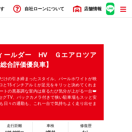
す
自社ローン
について
店舗
情報
ィールダー HV Ｇエアロツア
【総合評価優良車】
Bだけの引き締まったスタイル、パールホワイトが映
アロと15インチアルミが足元をキリッと決めてくれま
シートの黒基調な室内は座るたび気分が上がる一台👑
ルセグTV、バックカメラ付きで狭い駐車場もスッと安
出も日々の通勤も、これ一台で気持ちよく走り出せま
走行距離
車検
修復歴