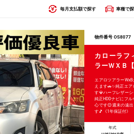
毎月支払額で探す
車種で探
〜19,999円
20,000円〜29,999円
30,000円〜39,999円
40,000円〜49,999円
50,000円〜
物件番号 OS8077
カローラフ
ラーＷＸＢ
エアロツアラーWx
えます🚗✨純正エ
す💎ハーフレザー
純正HDDナビにフ
心です😊週末の遠
す🎵《1年保証付》
年式