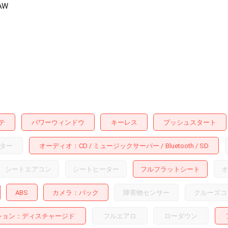
AW
テ
パワーウィンドウ
キーレス
プッシュスタート
ター
オーディオ
CD
ミュージックサーバー
Bluetooth
SD
シートエアコン
シートヒーター
フルフラットシート
オ
ABS
カメラ
バック
障害物センサー
クルーズコ
ション
ディスチャージド
フルエアロ
ローダウン