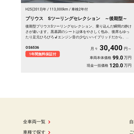
H25(2013)年
113,000km
車検2年付
プリウス Sツーリングセレクション ～後期型～
後期型プリウスSツーリングセレクション、乗り込んだ瞬間の静け
さが違います。黒基調のシートは体をやさしく包み、後席もゆっ
たり足元ひろびろ💺エンジン音の少ないハイブリッドだから、長
距離も会話や音楽を楽しむ余裕の空間。Bluetoothオーディオで好
30,400
OS6536
きな曲を流せば、通勤も遠出も心地よい移動時間に🎵バックカメ
月々
円～
ラ付きで駐車もスッと安心。仕事帰りにふらっと寄り道したくな
1年間無料保証付
99.0
万円
車両本体価格
る一台です😊《1年保証付》✨
120.0
万円
現金一括価格
全車両一覧
自
車種で探す
ご