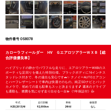
物件番号 OS8078
カローラフィールダー HV ＧエアロツアラーＷＸＢ【総
合評価優良車】
ハイブリッドの静かでパワフルな走りに、エアロツアラーWXBのス
ポーティな足回りを備えた特別仕様。ブラックボディに16インチス
タッドレス付きで、冬の遠出も安心です🚗✨ ナノイーAUTOエアコン
とハーフレザーシートで車内は快適そのもの。純正SDナビとバック
カメラで、初めての道も駐車もスッと決まります🎵 週末のドライブ
も通勤も、燃費を気にせず走り出せる一台💫《1年保証付》👍
年式
走行距離
車検
修復歴
H25(2013)年
92,000km
2年付
なし