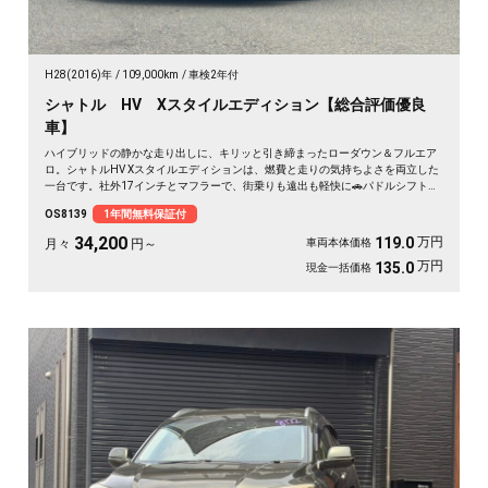
H28(2016)年
109,000km
車検2年付
シャトル HV Xスタイルエディション【総合評価優良
車】
ハイブリッドの静かな走り出しに、キリッと引き締まったローダウン＆フルエア
ロ。シャトルHV Xスタイルエディションは、燃費と走りの気持ちよさを両立した
一台です。社外17インチとマフラーで、街乗りも遠出も軽快に🚗パドルシフトで
自分好みの走りも楽しめます。8インチSDナビとバックカメラで初めての道も安
OS8139
1年間無料保証付
心。仕事帰りにふらっと寄り道、休日は荷物を積んでロングドライブへ✨走りに
こだわる方に《1年保証付》💫
34,200
万円
119.0
月々
円～
車両本体価格
万円
135.0
現金一括価格