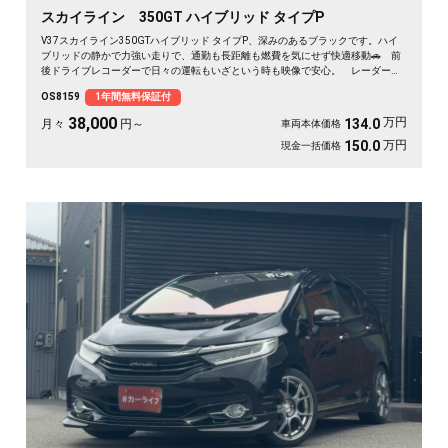
スカイライン 350GT ハイブリッド タイプP
V37スカイライン350GTハイブリッド タイプP、深みのあるブラックです。ハイ
ブリッドの静かで力強い走りで、通勤も長距離も燃費を気にせず快適移動🚗 前
後ドライブレコーダーで日々の運転もいざという時も映像で安心。 レーダーク
ルーズで高速道路での疲れもグッと軽減。アラウンドビューで狭い駐車場もスッ
OS8159
1年間無料保証付
と停められます。 仕事帰りにふらっと遠出したくなる、そんな相棒です✨ 高
級セダンがお値打ち、《1年保証付》で気持ちよく乗り出せます💫👍
38,000
万円
134.0
月々
円～
車両本体価格
万円
150.0
現金一括価格