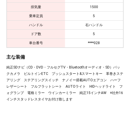
排気量
1500
乗車定員
5
ハンドル
右ハンドル
ドア数
5
車台番号
****028
主な装備
純正SDナビ（CD・DVD・フルセグTV・Bluetoothオーディオ・SD）バッ
クカメラ ビルトインETC プッシュスタート&スマートキー 革巻きステ
アリング ステアリングスイッチ ナノイー搭載AUTOエアコン ハーフ
レザーシート フルフラットシート AUTOライト HIDヘッドライト フ
ォグランプ 電格ミラー ウインカーミラー 純正15インチAW ※社外16
インチスタッドレスタイヤお付け致します