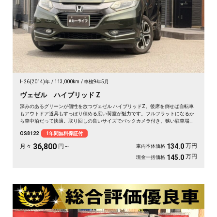
H26(2014)年
113,000km
車検9年5月
ヴェゼル ハイブリッド Z
深みのあるグリーンが個性を放つヴェゼル ハイブリッドZ。後席を倒せば自転車
もアウトドア道具もすっぽり積める広い荷室が魅力です。フルフラットになるか
ら車中泊だって快適。取り回しの良いサイズでバックカメラ付き、狭い駐車場も
スッと収まります。休日は思い立ったら遠出、平日は日々の相棒に。ドライブレ
OS8122
1年間無料保証付
コーダー付きで万が一の時も映像で安心。走りに彩りを添える一台です《1年保
証付》🚗✨💚💺😎
36,800
万円
134.0
月々
円～
車両本体価格
万円
145.0
現金一括価格