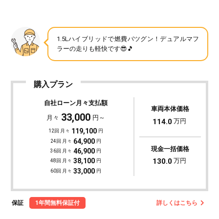
1.5Lハイブリッドで燃費バツグン！デュアルマフ
ラーの走りも軽快です😎🎵
購入プラン
自社ローン月々支払額
車両本体価格
33,000
月々
円～
114.0
万円
119,100
12回 月々
円
64,900
24回 月々
円
現金一括価格
46,900
36回 月々
円
130.0
万円
38,100
48回 月々
円
33,000
60回 月々
円
保証
1年間無料保証付
詳しくはこちら