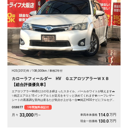
H25(2013)年
108,000km
車検2年付
カローラフィールダー HV ＧエアロツアラーＷＸＢ
【総合評価優良車】
エアロツアラーWxBだけの引き締まったスタイル、パールホワイトが映えます🚗
✨純正エアロと15インチアルミが足元をキリッと決めてくれます💎ハーフレザー
シートの黒基調な室内は座るたび気分が上がる一台👑純正HDDナビにフルセグ
TV、バックカメラ付きで狭い駐車場もスッと安心です😊週末の遠出も日々の通勤
OS8077
1年間無料保証付
も、これ一台で気持ちよく走り出せます🎵《1年保証付》
33,000
万円
114.0
月々
円～
車両本体価格
万円
130.0
現金一括価格