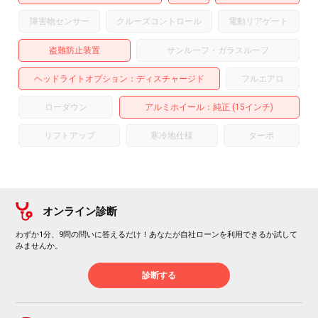
障害物センサー
クルーズコントロール
電動リアゲート
盗難防止装置
サンルーフ・ガラスルーフ
ヘッドライトオプション
ディスチャージド
フルエアロ
ローダウン
アルミホイール
：純正 (15インチ)
リフトアップ
寒冷地仕様
ターボ
オンライン診断
わずか1分、9問の問いに答えるだけ！あなたが自社ローンを利用できるか試して
みませんか。
診断する