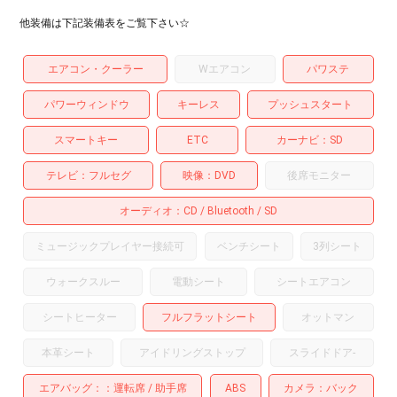
他装備は下記装備表をご覧下さい☆
エアコン・クーラー
Wエアコン
パワステ
パワーウィンドウ
キーレス
プッシュスタート
スマートキー
ETC
カーナビ
SD
テレビ
フルセグ
映像
DVD
後席モニター
オーディオ
CD
Bluetooth
SD
ミュージックプレイヤー接続可
ベンチシート
3列シート
ウォークスルー
電動シート
シートエアコン
シートヒーター
フルフラットシート
オットマン
本革シート
アイドリングストップ
スライドドア
-
エアバッグ：
運転席
助手席
ABS
カメラ
バック