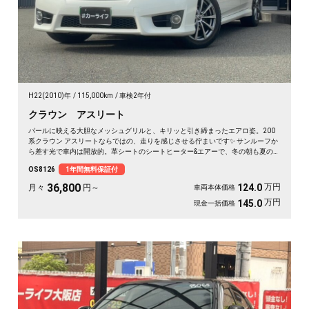
H22(2010)年
115,000km
車検2年付
クラウン アスリート
パールに映える大胆なメッシュグリルと、キリッと引き締まったエアロ姿。200
系クラウン アスリートならではの、走りを感じさせる佇まいです✨ サンルーフか
ら差す光で車内は開放的。革シートのシートヒーター&エアーで、冬の朝も夏の蒸
れも快適です。仕事帰りの一人時間も、遠出の休日も、上質な移動が特別に変わ
OS8126
1年間無料保証付
ります🚗 気になる車は早めのチェックがおすすめ。《1年保証付》でお届けしま
す👑
36,800
万円
124.0
月々
円～
車両本体価格
万円
145.0
現金一括価格