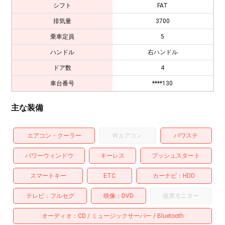
シフト
FAT
排気量
3700
乗車定員
5
ハンドル
右ハンドル
ドア数
4
車台番号
****130
主な装備
エアコン・クーラー
Wエアコン
パワステ
パワーウィンドウ
キーレス
プッシュスタート
スマートキー
ETC
カーナビ
HDD
テレビ
フルセグ
映像
DVD
後席モニター
オーディオ
CD
ミュージックサーバー
Bluetooth