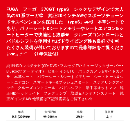
FUGA フーガ 370GT typeS シックなデザインで大人
気の51系フーガ😎 純正20インチAWやスポーツチューン
ドサスペンションを採用した「typeS」🚗💨 本革シートで
あり、パワーシート&シートメモリーやシートエアコン&シ
ートヒーターで快適性も抜群💎 クルーズコントロールと
パドルシフトを使用すればドライビング性も良好です🆗
たくさん装備が付いておりますので是非詳細をご覧くださ
い★.｡.:*･ﾟ 《1年保証付》
純正HDDマルチナビ(CD･DVD･フルセグTV･ミュージックサーバー･
Bluetoothオーディオ) ビルトインETC バックカメラ&サイドカメ
ラ 本革シート パワーシート&シートメモリー シートヒータ&シ
ートエアコン スマートキー&プッシュスタート ステアリングスイ
ッチ クルーズコントロール パドルシフト 助手席オットマン 純
正HIDヘッドライト フォグランプ 取説&メンテナンスノート 純
正20インチAW 他装備は下記装備表をご覧下さい☆
年式
走行距離
車検
修復歴
H21(2009)年
99,000km
2年付
あり