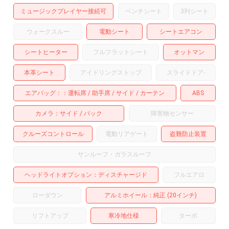
ミュージックプレイヤー接続可
ベンチシート
3列シート
ウォークスルー
電動シート
シートエアコン
シートヒーター
フルフラットシート
オットマン
本革シート
アイドリングストップ
スライドドア
-
エアバッグ：
運転席
助手席
サイド
カーテン
ABS
カメラ
サイド
バック
障害物センサー
クルーズコントロール
電動リアゲート
盗難防止装置
サンルーフ・ガラスルーフ
ヘッドライトオプション
ディスチャージド
フルエアロ
ローダウン
アルミホイール
：純正 (20インチ)
リフトアップ
寒冷地仕様
ターボ