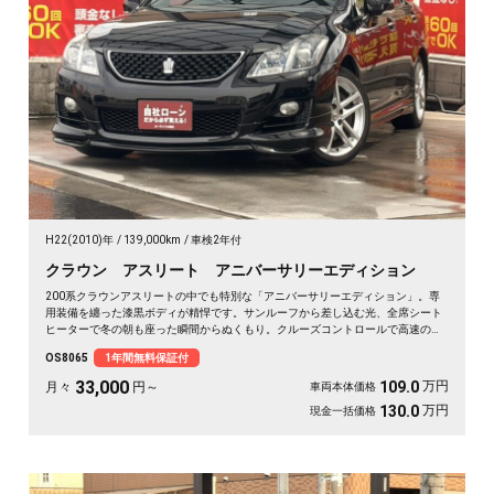
H22(2010)年
139,000km
車検2年付
クラウン アスリート アニバーサリーエディション
200系クラウンアスリートの中でも特別な「アニバーサリーエディション」。専
用装備を纏った漆黒ボディが精悍です。サンルーフから差し込む光、全席シート
ヒーターで冬の朝も座った瞬間からぬくもり。クルーズコントロールで高速の長
距離もラクに流せます。仕事帰りの一人時間も、週末の遠出も気分が上がる一
OS8065
1年間無料保証付
台。走りと快適が揃った特別仕様を、日々の相棒に🚗✨💎👑😎《1年保証付》
33,000
万円
109.0
月々
円～
車両本体価格
万円
130.0
現金一括価格