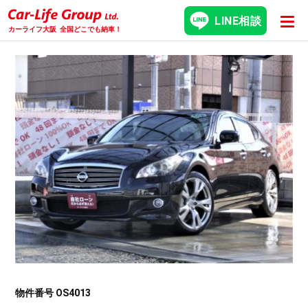
LINE相談
カーライフ大阪
全国どこでも納車！
物件番号 OS4013