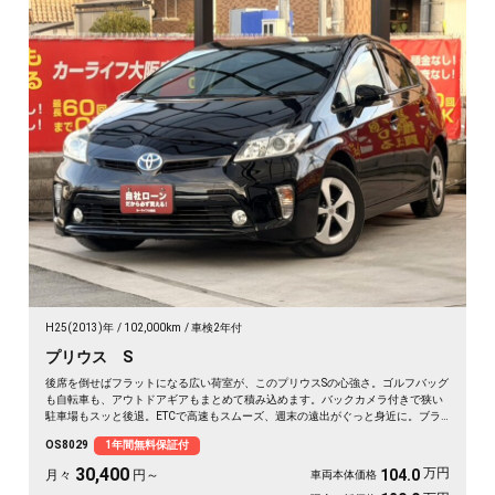
H25(2013)年
102,000km
車検2年付
プリウス S
後席を倒せばフラットになる広い荷室が、このプリウスSの心強さ。ゴルフバッグ
も自転車も、アウトドアギアもまとめて積み込めます。バックカメラ付きで狭い
駐車場もスッと後退。ETCで高速もスムーズ、週末の遠出がぐっと身近に。ブラ
ックボディに黒革調シートカバーが引き締まる一台。休日の遠征も日常の買い出
OS8029
1年間無料保証付
しも頼れる相棒です。低燃費で気軽に走り出せます🚗✨💫👍🎵《1年保証付》
30,400
万円
104.0
月々
円～
車両本体価格