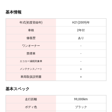
基本情報
年式(初度登録年)
H21(2009)年
車検
2年付
修復歴
あり
ワンオーナー
-
禁煙車
-
-
エコカー減税対象車
○
メンテナンスノート
車両取扱説明書
○
基本スペック
走行距離
99,000km
ボディ色
ブラック