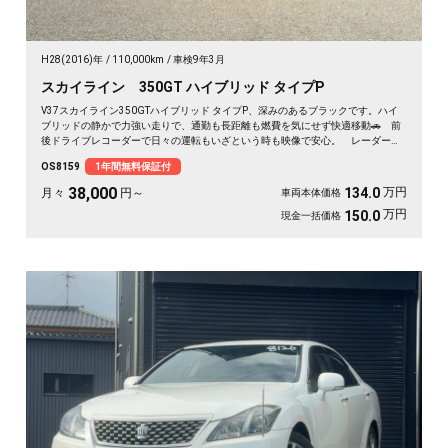
H28(2016)年
110,000km
車検9年3月
スカイライン 350GT ハイブリッド タイプP
V37スカイライン350GTハイブリッド タイプP、深みのあるブラックです。ハイ
ブリッドの静かで力強い走りで、通勤も長距離も燃費を気にせず快適移動🚗 前
後ドライブレコーダーで日々の運転もいざという時も映像で安心。 レーダーク
ルーズで高速道路での疲れもグッと軽減。アラウンドビューで狭い駐車場もスッ
OS8159
1年間無料保証付
と停められます。 仕事帰りにふらっと遠出したくなる、そんな相棒です✨ 高
級セダンがお値打ち、《1年保証付》で気持ちよく乗り出せます💫👍
38,000
万円
134.0
月々
円～
車両本体価格
万円
150.0
現金一括価格