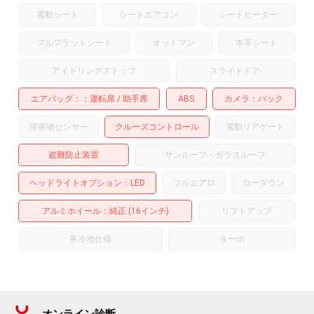
電動シート
シートエアコン
シートヒーター
フルフラットシート
オットマン
本革シート
アイドリングストップ
スライドドア
-
エアバッグ：
運転席
助手席
ABS
カメラ
バック
障害物センサー
クルーズコントロール
電動リアゲート
盗難防止装置
サンルーフ・ガラスルーフ
ヘッドライトオプション
LED
フルエアロ
ローダウン
アルミホイール
：純正 (16インチ)
リフトアップ
寒冷地仕様
ターボ