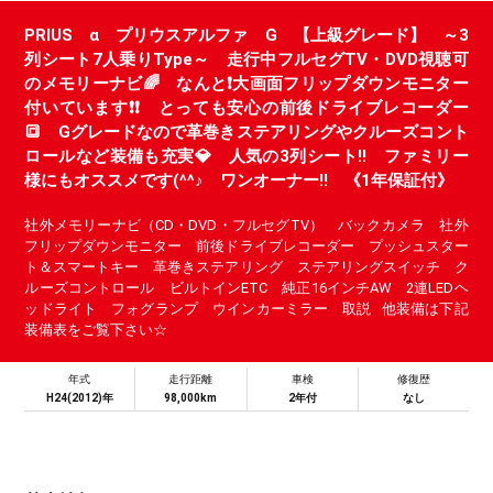
PRIUS α プリウスアルファ G 【上級グレード】 ～3
列シート7人乗りType～ 走行中フルセグTV・DVD視聴可
のメモリーナビ🌈 なんと❗大画面フリップダウンモニター
付いています❗❗ とっても安心の前後ドライブレコーダー
🔳 Gグレードなので革巻きステアリングやクルーズコント
ロールなど装備も充実💎 人気の3列シート!! ファミリー
様にもオススメです(^^♪ ワンオーナー!! 《1年保証付》
社外メモリーナビ（CD・DVD・フルセグTV） バックカメラ 社外
フリップダウンモニター 前後ドライブレコーダー プッシュスター
ト＆スマートキー 革巻きステアリング ステアリングスイッチ ク
ルーズコントロール ビルトインETC 純正16インチAW 2連LEDヘ
ッドライト フォグランプ ウインカーミラー 取説 他装備は下記
装備表をご覧下さい☆
年式
走行距離
車検
修復歴
H24(2012)年
98,000km
2年付
なし