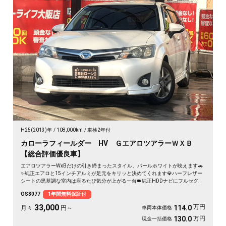
H25(2013)年
108,000km
車検2年付
カローラフィールダー HV ＧエアロツアラーＷＸＢ
【総合評価優良車】
エアロツアラーWxBだけの引き締まったスタイル、パールホワイトが映えます🚗
✨純正エアロと15インチアルミが足元をキリッと決めてくれます💎ハーフレザー
シートの黒基調な室内は座るたび気分が上がる一台👑純正HDDナビにフルセグ
TV、バックカメラ付きで狭い駐車場もスッと安心です😊週末の遠出も日々の通勤
OS8077
1年間無料保証付
も、これ一台で気持ちよく走り出せます🎵《1年保証付》
33,000
万円
114.0
月々
円～
車両本体価格
万円
130.0
現金一括価格