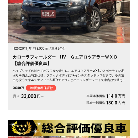
H25(2013)年
92,000km
車検2年付
カローラフィールダー HV ＧエアロツアラーＷＸＢ
【総合評価優良車】
ハイブリッドの静かでパワフルな走りに、エアロツアラーWXBのスポーティな足
回りを備えた特別仕様。ブラックボディに16インチスタッドレス付きで、冬の遠
出も安心です🚗✨ ナノイーAUTOエアコンとハーフレザーシートで車内は快適そ
のもの。純正SDナビとバックカメラで、初めての道も駐車もスッと決まります🎵
OS8078
1年間無料保証付
週末のドライブも通勤も、燃費を気にせず走り出せる一台💫《1年保証付》👍
33,000
万円
114.0
月々
円～
車両本体価格
万円
130.0
現金一括価格