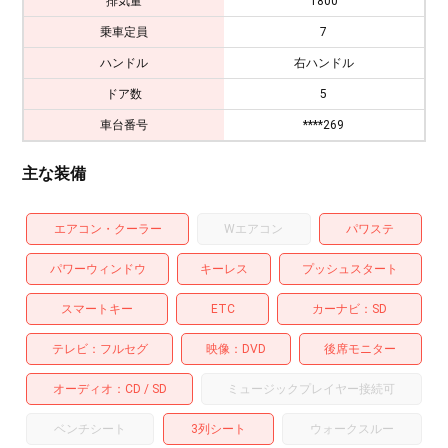
排気量
1800
乗車定員
7
ハンドル
右ハンドル
ドア数
5
車台番号
****269
主な装備
エアコン・クーラー
Wエアコン
パワステ
パワーウィンドウ
キーレス
プッシュスタート
スマートキー
ETC
カーナビ
SD
テレビ
フルセグ
映像
DVD
後席モニター
オーディオ
CD
SD
ミュージックプレイヤー接続可
ベンチシート
3列シート
ウォークスルー