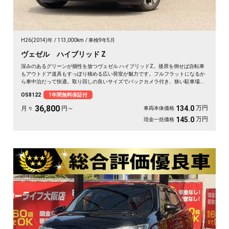
H26(2014)年
113,000km
車検9年5月
ヴェゼル ハイブリッド Z
深みのあるグリーンが個性を放つヴェゼル ハイブリッドZ。後席を倒せば自転車
もアウトドア道具もすっぽり積める広い荷室が魅力です。フルフラットになるか
ら車中泊だって快適。取り回しの良いサイズでバックカメラ付き、狭い駐車場も
スッと収まります。休日は思い立ったら遠出、平日は日々の相棒に。ドライブレ
OS8122
1年間無料保証付
コーダー付きで万が一の時も映像で安心。走りに彩りを添える一台です《1年保
証付》🚗✨💚💺😎
36,800
万円
134.0
月々
円～
車両本体価格
万円
145.0
現金一括価格