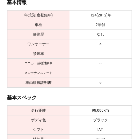
基本情報
年式(初度登録年)
H24(2012)年
車検
2年付
修復歴
なし
ワンオーナー
○
禁煙車
-
○
エコカー減税対象車
-
メンテナンスノート
車両取扱説明書
○
基本スペック
走行距離
98,000km
ボディ色
ブラック
シフト
IAT