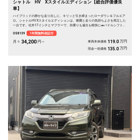
シャトル HV Xスタイルエディション【総合評価優良
車】
ハイブリッドの静かな走り出しに、キリッと引き締まったローダウン＆フルエア
ロ。シャトルHV Xスタイルエディションは、燃費と走りの気持ちよさを両立した
一台です。社外17インチとマフラーで、街乗りも遠出も軽快に🚗パドルシフトで
自分好みの走りも楽しめます。8インチSDナビとバックカメラで初めての道も安
OS8139
1年間無料保証付
心。仕事帰りにふらっと寄り道、休日は荷物を積んでロングドライブへ✨走りに
こだわる方に《1年保証付》💫
34,200
万円
119.0
月々
円～
車両本体価格
万円
135.0
現金一括価格