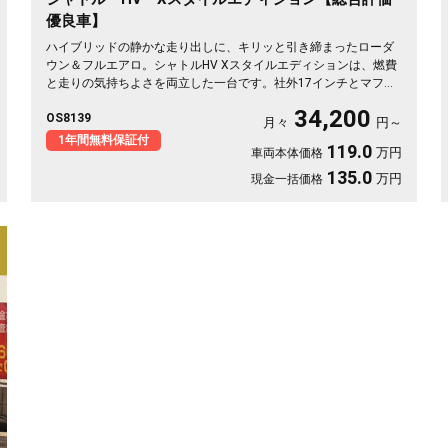
優良車】
ハイブリッドの静かな走り出しに、キリッと引き締まったローダ
ウン＆フルエアロ。シャトルHV Xスタイルエディションは、燃費
と走りの気持ちよさを両立した一台です。社外17インチとマフラ
ーで、街乗りも遠出も軽快に🚗パドルシフトで自分好みの走りも
34,200
OS8139
楽しめます。8インチSDナビとバックカメラで初めての道も安
月々
円～
心。仕事帰りにふらっと寄り道、休日は荷物を積んでロングドラ
1年間無料保証付
119.0
万円
車両本体価格
イブへ✨走りにこだわる方に《1年保証付》💫
135.0
万円
現金一括価格