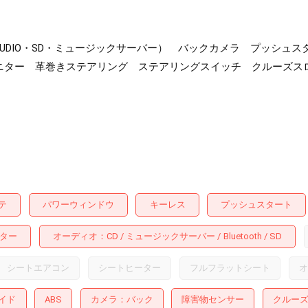
toothAUDIO・SD・ミュージックサーバー） バックカメラ プッ
ニター 革巻きステアリング ステアリングスイッチ クルーズスロッ
テ
パワーウィンドウ
キーレス
プッシュスタート
ター
オーディオ
CD
ミュージックサーバー
Bluetooth
SD
シートエアコン
シートヒーター
フルフラットシート
オ
イド
ABS
カメラ
バック
障害物センサー
クルー