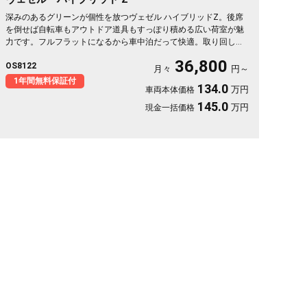
深みのあるグリーンが個性を放つヴェゼル ハイブリッドZ。後席
を倒せば自転車もアウトドア道具もすっぽり積める広い荷室が魅
力です。フルフラットになるから車中泊だって快適。取り回しの
良いサイズでバックカメラ付き、狭い駐車場もスッと収まりま
36,800
OS8122
す。休日は思い立ったら遠出、平日は日々の相棒に。ドライブレ
月々
円～
コーダー付きで万が一の時も映像で安心。走りに彩りを添える一
1年間無料保証付
134.0
万円
車両本体価格
台です《1年保証付》🚗✨💚💺😎
145.0
万円
現金一括価格