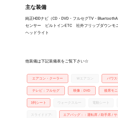
主な装備
純正HDDナビ（CD・DVD・フルセグTV・Blue
センサー ビルトインETC 社外フリップダウンモ
ヘッドライト
他装備は下記装備表をご覧下さい☆
エアコン・クーラー
Wエアコン
パワス
テレビ
フルセグ
映像
DVD
後席モニ
3列シート
ウォークスルー
電動シート
スライドドア
-
エアバッグ：
運転席
助手席
サ