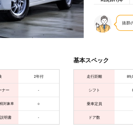
H23(2011)年
抜群
基本スペック
検
2年付
走行距離
89,
ーナー
-
シフト
○
乗車定員
税対象車
説明書
-
ドア数