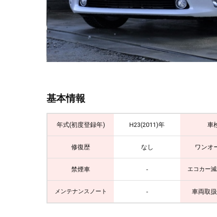
基本情報
年式(初度登録年)
H23(2011)年
車
修復歴
なし
ワンオ
禁煙車
-
エコカー減
-
車両取扱
メンテナンスノート