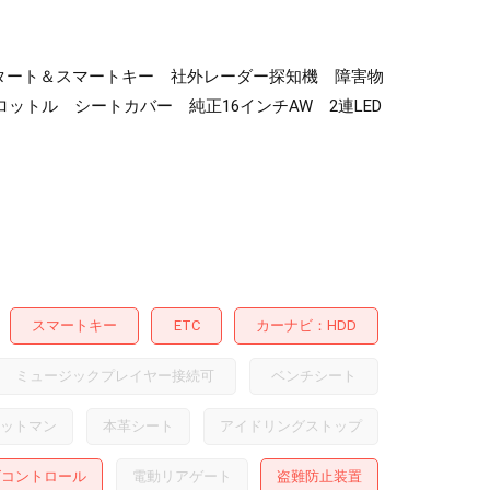
シュスタート＆スマートキー 社外レーダー探知機 障害物
トル シートカバー 純正16インチAW 2連LED
スマートキー
ETC
カーナビ
HDD
ミュージックプレイヤー接続可
ベンチシート
ットマン
本革シート
アイドリングストップ
ズコントロール
電動リアゲート
盗難防止装置