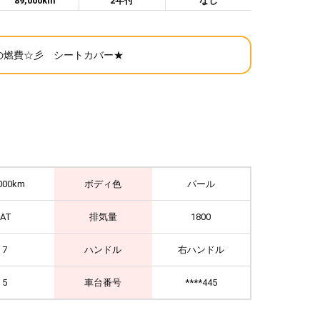
89,000km
2年付
なし
の燃費☆彡 シートカバー★
000km
ボディ色
パール
IAT
排気量
1800
7
ハンドル
右ハンドル
5
車台番号
****445