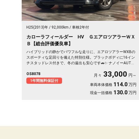
H25(2013)年
92,000km
車検2年付
カローラフィールダー HV ＧエアロツアラーＷＸ
Ｂ【総合評価優良車】
ハイブリッドの静かでパワフルな走りに、エアロツアラーWXBの
スポーティな足回りを備えた特別仕様。ブラックボディに16イン
チスタッドレス付きで、冬の遠出も安心です🚗✨ ナノイーAUTO
エアコンとハーフレザーシートで車内は快適そのもの。純正SDナ
33,000
OS8078
ビとバックカメラで、初めての道も駐車もスッと決まります🎵 週
月々
円～
末のドライブも通勤も、燃費を気にせず走り出せる一台💫《1年保
1年間無料保証付
114.0
万円
車両本体価格
証付》👍
130.0
万円
現金一括価格