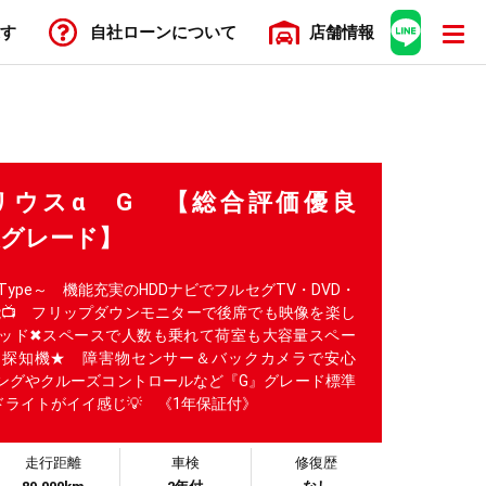
す
自社ローン
について
店舗
情報
プリウスα G 【総合評価優良
級グレード】
Type～ 機能充実のHDDナビでフルセグTV・DVD・
DIO可能📺 フリップダウンモニターで後席でも映像を楽し
リッド✖スペースで人数も乗れて荷室も大容量スペー
ー探知機★ 障害物センサー＆バックカメラで安心
リングやクルーズコントロールなど『G』グレード標準
ッドライトがイイ感じ💡 《1年保証付》
走行距離
車検
修復歴