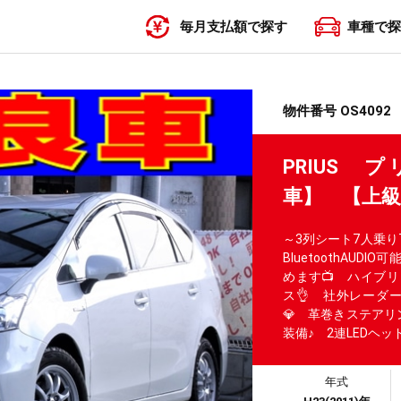
毎月支払額で探す
車種で探
〜19,999円
20,000円〜29,999円
30,000円〜39,999円
40,000円〜49,999円
50,000円〜
物件番号 OS4092
PRIUS 
車】 【上
～3列シート7人乗り
BluetoothAU
めます📺 ハイブ
ス👌 社外レーダ
💎 革巻きステア
装備♪ 2連LEDヘ
年式