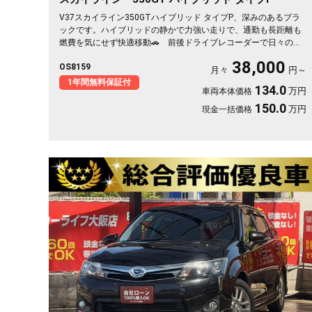
V37スカイライン350GTハイブリッド タイプP、深みのあるブラ
ックです。ハイブリッドの静かで力強い走りで、通勤も長距離も
燃費を気にせず快適移動🚗 前後ドライブレコーダーで日々の運
転もいざという時も映像で安心。 レーダークルーズで高速道路
38,000
OS8159
での疲れもグッと軽減。アラウンドビューで狭い駐車場もスッと
月々
円～
停められます。 仕事帰りにふらっと遠出したくなる、そんな相
1年間無料保証付
134.0
万円
車両本体価格
棒です✨ 高級セダンがお値打ち、《1年保証付》で気持ちよく乗
り出せます💫👍
150.0
万円
現金一括価格