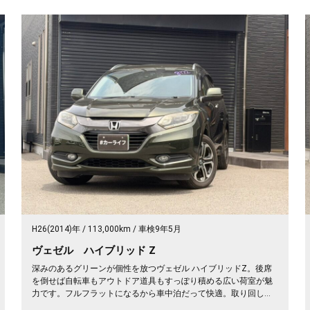
H26(2014)年
113,000km
車検9年5月
ヴェゼル ハイブリッド Z
深みのあるグリーンが個性を放つヴェゼル ハイブリッドZ。後席
を倒せば自転車もアウトドア道具もすっぽり積める広い荷室が魅
力です。フルフラットになるから車中泊だって快適。取り回しの
良いサイズでバックカメラ付き、狭い駐車場もスッと収まりま