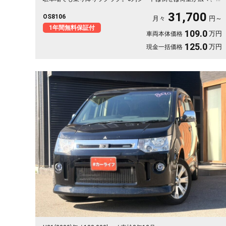
ャンプ道具も部活の荷物もまとめて積めます。バックカメラで大
31,700
OS8106
きな車体もスッと駐車OK。雪道もアウトドアも仲間との遠出も、
月々
円～
これ一台で頼れる相棒に🚗✨💺🙌。安心して長く乗れる《1年保証
1年間無料保証付
109.0
万円
車両本体価格
付》です😊
125.0
万円
現金一括価格