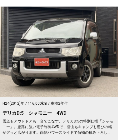
H24(2012)年
116,000km
車検2年付
デリカD:5 シャモニー 4WD
雪道もアウトドアも一台でこなす、デリカD:5の特別仕様「シャモ
ニー」。悪路に強い電子制御4WDで、雪山もキャンプも遊びの幅
がグッと広がります。両側パワースライドで荷物の積み下ろしも
スムーズ。天井のフリップダウンモニターがあれば、長距離の移