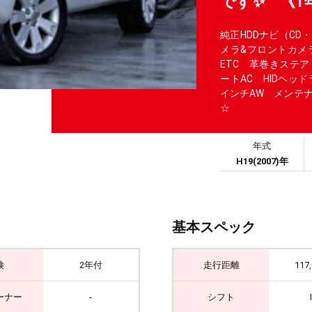
です✨ 《1
純正HDDナビ（CD
メラ&フロントカメ
ETC 革巻きステ
ートAC HIDヘッ
インチAW メンテ
☆
年式
H19(2007)年
基本スペック
検
2年付
走行距離
117
ーナー
-
シフト