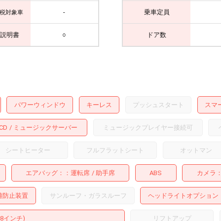
-
乗車定員
税対象車
説明書
○
ドア数
パワーウィンドウ
キーレス
プッシュスタート
スマ
CD
ミュージックサーバー
ミュージックプレイヤー接続可
シートヒーター
フルフラットシート
オットマン
エアバッグ：
運転席
助手席
ABS
カメラ
難防止装置
サンルーフ・ガラスルーフ
ヘッドライトオプション
18インチ)
リフトアップ