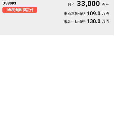
33,000
OS8093
動も車内が退屈しません。ブラックボディに社外16インチが効い
月々
円～
た一台で、週末の遠出が待ち遠しくなりますよ。乗り込むほどに
1年間無料保証付
109.0
万円
車両本体価格
頼れる相棒に💫🏔️🚗✌️《1年保証付》
130.0
万円
現金一括価格