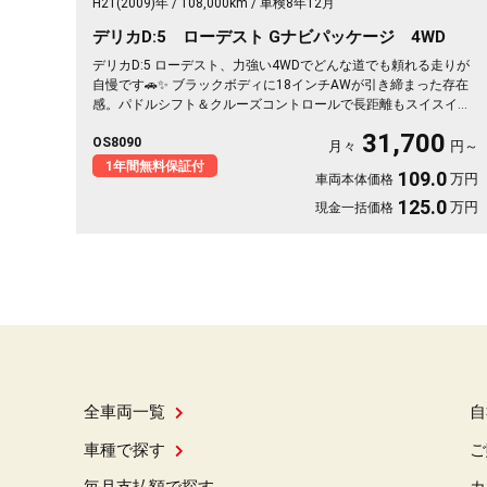
H21(2009)年
108,000km
車検8年12月
デリカD:5 ローデスト Gナビパッケージ 4WD
デリカD:5 ローデスト、力強い4WDでどんな道でも頼れる走りが
自慢です🚗✨ ブラックボディに18インチAWが引き締まった存在
感。パドルシフト＆クルーズコントロールで長距離もスイスイ快
適。左側パワースライドドアで荷物の積み下ろしもスムーズ。週
31,700
OS8090
末はキャンプや遠出へ、平日は毎日の相棒に。走る楽しさを取り
月々
円～
戻せる一台です💫 迷ってる方こそ乗ってほしい《1年保証付》👍
1年間無料保証付
109.0
万円
車両本体価格
125.0
万円
現金一括価格
全車両一覧
自
車種で探す
ご