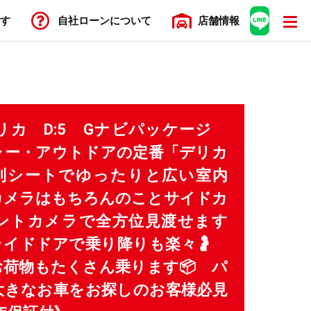
す
自社ローン
について
店舗
情報
 デリカ D:5 Gナビパッケージ
ャー・アウトドアの定番「デリカ
3列シートでゆったりと広い室内
カメラはもちろんのことサイドカ
ントカメラで全方位見渡せます
ライドドアで乗り降りも楽々🤰
荷物もたくさん乗ります📦 パ
大きなお車をお探しのお客様必見