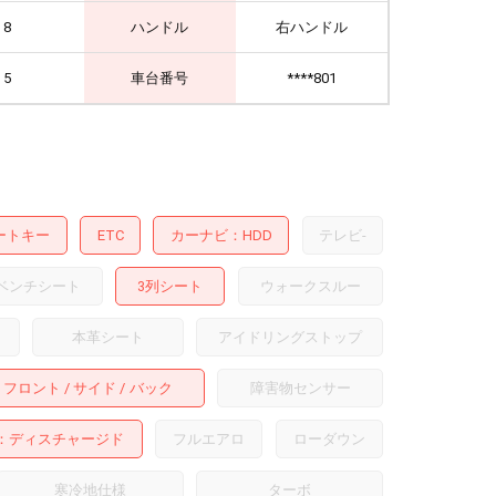
8
ハンドル
右ハンドル
5
車台番号
****801
ートキー
ETC
カーナビ
HDD
テレビ
-
ベンチシート
3列シート
ウォークスルー
本革シート
アイドリングストップ
フロント
サイド
バック
障害物センサー
ディスチャージド
フルエアロ
ローダウン
寒冷地仕様
ターボ