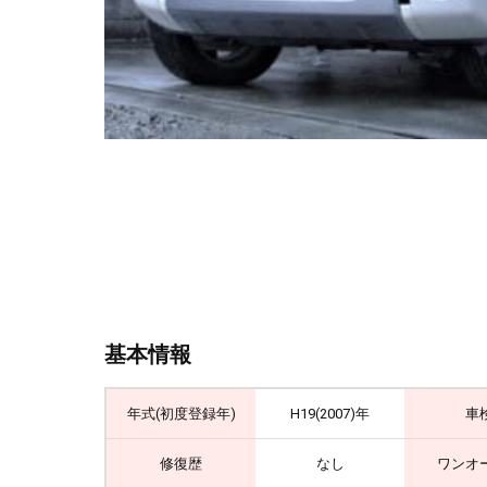
基本情報
年式(初度登録年)
H19(2007)年
車
修復歴
なし
ワンオ