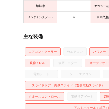
禁煙車
-
エコカー減
○
車両取扱
メンテナンスノート
主な装備
エアコン・クーラー
Wエアコン
パワステ
映像
DVD
後席モニター
オーディオ
電動シート
シートエアコン
スライドドア
両側スライド（左側電動スライド）
クルーズコントロール
電動リアゲート
盗
アルミホイール
：純正 (