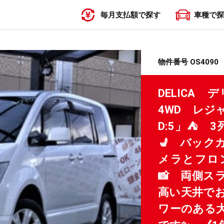
毎月支払額で探す
車種で探
〜19,999円
20,000円〜29,999円
30,000円〜39,999円
40,000円〜49,999円
50,000円〜
物件番号 OS4090
DELICA
4WD レジ
D:5」⛺ 
💺 バック
メラとフロ
📸 両側ス
高い天井でお
ワーのある