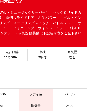
年保証付》
・DVD・ミュージックサーバー） バック＆サイドカ
ラ 両側スライドドア（左側パワー） ビルトイン
アリング ステアリングスイッチ パドルシフト オ
ドライト フォグランプ ウインカーミラー 純正18
ナンスノート＆取説 他装備は下記装備表をご覧下さい
走行距離
車検
修復歴
117,000km
2年付
なし
,000km
ボディ色
パール
IAT
排気量
2400