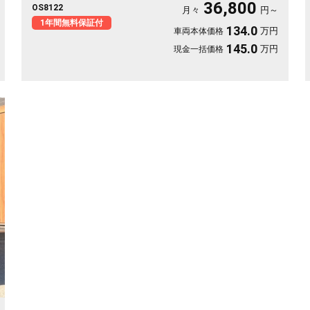
36,800
OS8122
す。休日は思い立ったら遠出、平日は日々の相棒に。ドライブレ
月々
円～
コーダー付きで万が一の時も映像で安心。走りに彩りを添える一
1年間無料保証付
134.0
万円
車両本体価格
台です《1年保証付》🚗✨💚💺😎
145.0
万円
現金一括価格