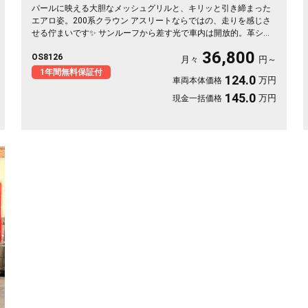
パールに映える大胆なメッシュグリルと、キリッと引き締まった
エアロ姿。200系クラウン アスリートならではの、走りを感じさ
せる佇まいです✨ サンルーフから差す光で車内は開放的。革シー
トのシートヒーター&エアーで、冬の朝も夏の蒸れも快適です。仕
36,800
OS8126
事帰りの一人時間も、遠出の休日も、上質な移動が特別に変わり
月々
円～
ます🚗 気になる車は早めのチェックがおすすめ。《1年保証付》
1年間無料保証付
124.0
万円
車両本体価格
でお届けします👑
145.0
万円
現金一括価格