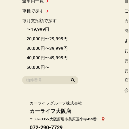
全車両一覧
自
車種で探す
ご
毎月支払額で探す
カ
〜19,999円
簡
20,000円〜29,999円
よ
30,000円〜39,999円
お
40,000円〜49,999円
お
50,000円〜
お
店
会
カーライフグループ株式会社
カーライフ大阪店
〒587-0065 大阪府堺市美原区小寺459番1
072-290-7729