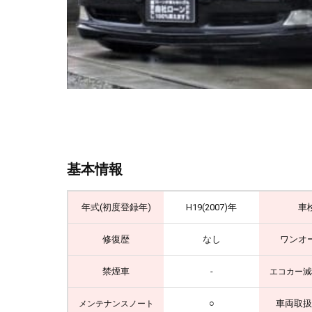
基本情報
年式(初度登録年)
H19(2007)年
車
修復歴
なし
ワンオ
禁煙車
-
エコカー減
○
車両取扱
メンテナンスノート