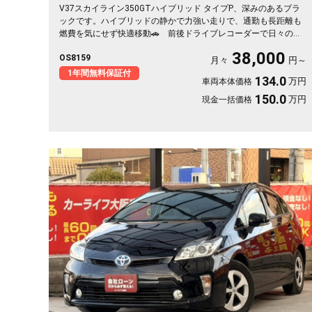
V37スカイライン350GTハイブリッド タイプP、深みのあるブラ
ックです。ハイブリッドの静かで力強い走りで、通勤も長距離も
燃費を気にせず快適移動🚗 前後ドライブレコーダーで日々の運
転もいざという時も映像で安心。 レーダークルーズで高速道路
38,000
OS8159
での疲れもグッと軽減。アラウンドビューで狭い駐車場もスッと
月々
円～
停められます。 仕事帰りにふらっと遠出したくなる、そんな相
1年間無料保証付
134.0
万円
車両本体価格
棒です✨ 高級セダンがお値打ち、《1年保証付》で気持ちよく乗
り出せます💫👍
150.0
万円
現金一括価格