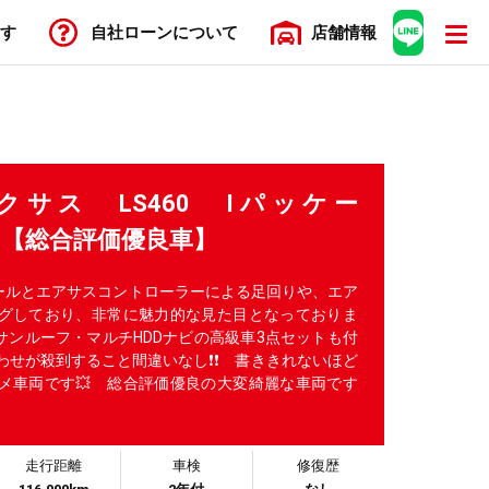
す
自社ローン
について
店舗
情報
レクサス LS460 Iパッケー
合評価優良車】
イールとエアサスコントローラーによる足回りや、エア
グしており、非常に魅力的な見た目となっておりま
サンルーフ・マルチHDDナビの高級車3点セットも付
わせが殺到すること間違いなし❗❗ 書ききれないほど
メ車両です💥 総合評価優良の大変綺麗な車両です
走行距離
車検
修復歴