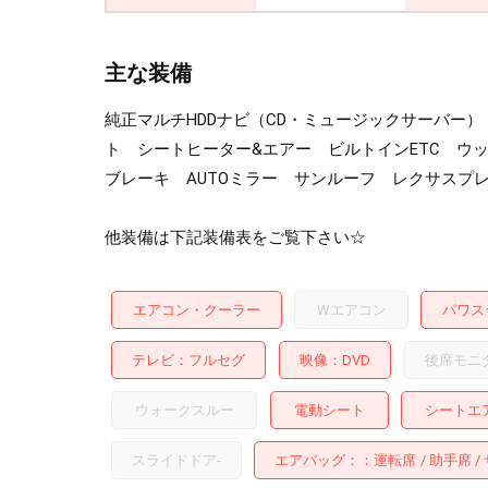
主な装備
純正マルチHDDナビ（CD・ミュージックサーバー
ト シートヒーター&エアー ビルトインETC ウ
ブレーキ AUTOミラー サンルーフ レクサスプ
他装備は下記装備表をご覧下さい☆
エアコン・クーラー
Wエアコン
パワス
テレビ
フルセグ
映像
DVD
後席モニ
ウォークスルー
電動シート
シートエ
スライドドア
-
エアバッグ：
運転席
助手席