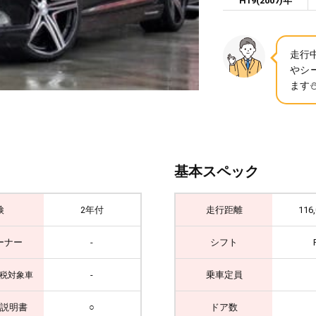
H19(2007)年
走行中
やシ
ます⛄
基本スペック
検
2年付
走行距離
116
ーナー
-
シフト
-
乗車定員
税対象車
説明書
○
ドア数