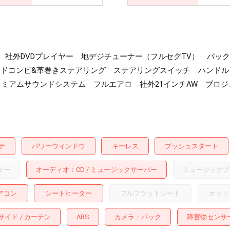
） 社外DVDプレイヤー 地デジチューナー（フルセグTV） バ
ッドコンビ&革巻きステアリング ステアリングスイッチ ハンドル
レミアムサウンドシステム フルエアロ 社外21インチAW プロジ
テ
パワーウィンドウ
キーレス
プッシュスタート
ター
オーディオ
CD
ミュージックサーバー
ミュージックプ
アコン
シートヒーター
フルフラットシート
オット
サイド
カーテン
ABS
カメラ
バック
障害物センサ