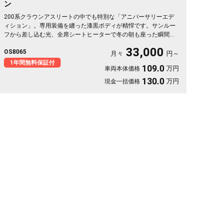
ン
200系クラウンアスリートの中でも特別な「アニバーサリーエデ
ィション」。専用装備を纏った漆黒ボディが精悍です。サンルー
フから差し込む光、全席シートヒーターで冬の朝も座った瞬間か
らぬくもり。クルーズコントロールで高速の長距離もラクに流せ
33,000
OS8065
ます。仕事帰りの一人時間も、週末の遠出も気分が上がる一台。
月々
円～
走りと快適が揃った特別仕様を、日々の相棒に🚗✨💎👑😎《1年保
1年間無料保証付
109.0
万円
車両本体価格
証付》
130.0
万円
現金一括価格