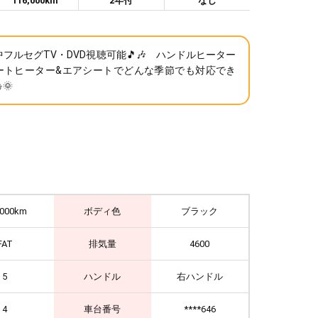
116,000km
2年付
なし
フルセグTV・DVD視聴可能🎵🎶 ハンドルヒーター
ートヒーター&エアシートでどんな季節でも対応でき
🌞
,000km
ボディ色
ブラック
FAT
排気量
4600
5
ハンドル
右ハンドル
4
車台番号
****646