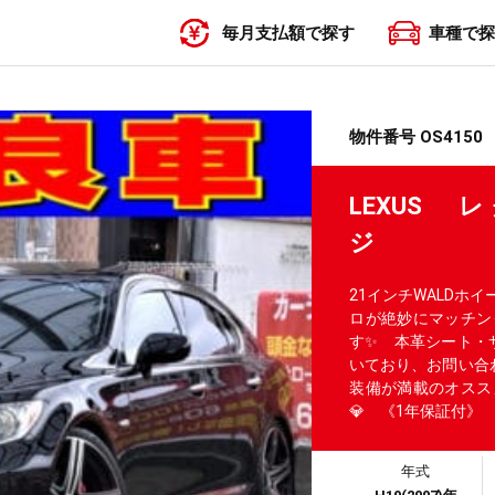
毎月支払額で探す
車種で探
〜19,999円
20,000円〜29,999円
30,000円〜39,999円
40,000円〜49,999円
50,000円〜
物件番号 OS4150
LEXUS 
ジ 【総
21インチWALDホ
ロが絶妙にマッチン
す✨ 本革シート・
いており、お問い合
装備が満載のオスス
💎 《1年保証付》
年式