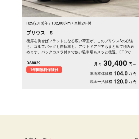
H25(2013)年
102,000km
車検2年付
プリウス S
後席を倒せばフラットになる広い荷室が、このプリウスSの心強
さ。ゴルフバッグも自転車も、アウトドアギアもまとめて積み込
めます。バックカメラ付きで狭い駐車場もスッと後退。ETCで高
速もスムーズ、週末の遠出がぐっと身近に。ブラックボディに黒
30,400
OS8029
革調シートカバーが引き締まる一台。休日の遠征も日常の買い出
月々
円～
しも頼れる相棒です。低燃費で気軽に走り出せます🚗✨💫👍🎵《1
1年間無料保証付
104.0
万円
車両本体価格
年保証付》
120.0
万円
現金一括価格