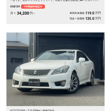
一台です。社外17インチとマフラーで、街乗りも遠出も軽快に🚗パドルシフトで
自分好みの走りも楽しめます。8インチSDナビとバックカメラで初めての道も安
OS8139
1年間無料保証付
心。仕事帰りにふらっと寄り道、休日は荷物を積んでロングドライブへ✨走りに
こだわる方に《1年保証付》💫
34,200
万円
119.0
月々
円～
車両本体価格
万円
135.0
現金一括価格
H22(2010)年
115,000km
車検2年付