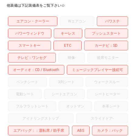
他装備は下記装備表をご覧下さい☆
エアコン・クーラー
Wエアコン
パワステ
パワーウィンドウ
キーレス
プッシュスタート
スマートキー
ETC
カーナビ
SD
テレビ
ワンセグ
映像
-
後席モニター
オーディオ
CD
Bluetooth
ミュージックプレイヤー接続可
ベンチシート
3列シート
ウォークスルー
電動シート
シートエアコン
シートヒーター
フルフラットシート
オットマン
本革シート
アイドリングストップ
スライドドア
-
エアバッグ：
運転席
助手席
ABS
カメラ
バック