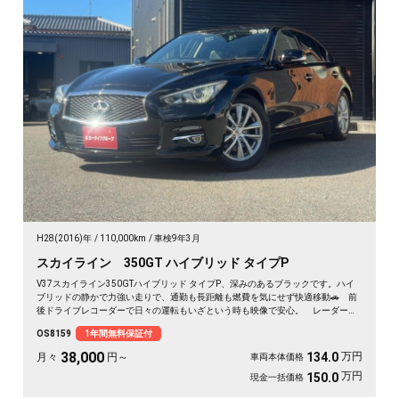
H28(2016)年
110,000km
車検9年3月
スカイライン 350GT ハイブリッド タイプP
V37スカイライン350GTハイブリッド タイプP、深みのあるブラックです。ハイ
ブリッドの静かで力強い走りで、通勤も長距離も燃費を気にせず快適移動🚗 前
後ドライブレコーダーで日々の運転もいざという時も映像で安心。 レーダーク
ルーズで高速道路での疲れもグッと軽減。アラウンドビューで狭い駐車場もスッ
OS8159
1年間無料保証付
と停められます。 仕事帰りにふらっと遠出したくなる、そんな相棒です✨ 高
級セダンがお値打ち、《1年保証付》で気持ちよく乗り出せます💫👍
38,000
万円
134.0
月々
円～
車両本体価格
万円
150.0
現金一括価格