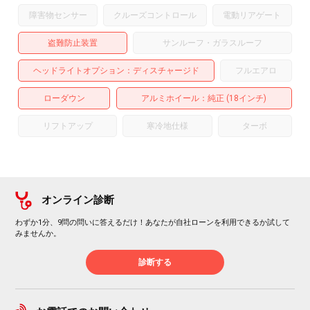
障害物センサー
クルーズコントロール
電動リアゲート
盗難防止装置
サンルーフ・ガラスルーフ
ヘッドライトオプション
ディスチャージド
フルエアロ
ローダウン
アルミホイール
：純正 (18インチ)
リフトアップ
寒冷地仕様
ターボ
オンライン診断
わずか1分、9問の問いに答えるだけ！あなたが自社ローンを利用できるか試して
みませんか。
診断する