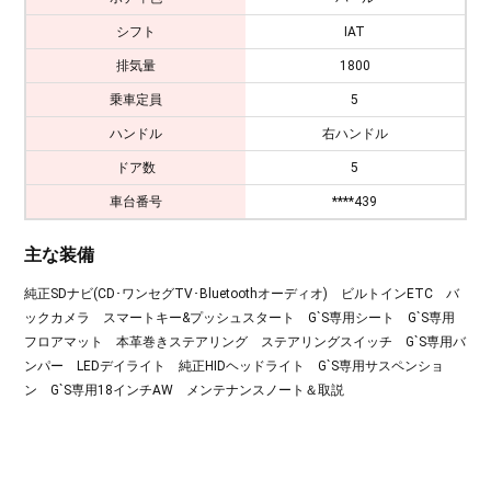
シフト
IAT
排気量
1800
乗車定員
5
ハンドル
右ハンドル
ドア数
5
車台番号
****439
主な装備
純正SDナビ(CD･ワンセグTV･Bluetoothオーディオ) ビルトインETC バ
ックカメラ スマートキー&プッシュスタート G`S専用シート G`S専用
フロアマット 本革巻きステアリング ステアリングスイッチ G`S専用バ
ンパー LEDデイライト 純正HIDヘッドライト G`S専用サスペンショ
ン G`S専用18インチAW メンテナンスノート＆取説