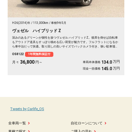
H26(2014)年
113,000km
車検9年5月
ヴェゼル ハイブリッド Z
深みのあるグリーンが個性を放つヴェゼル ハイブリッドZ。後席を倒せば自転車
もアウトドア道具もすっぽり積める広い荷室が魅力です。フルフラットになるか
ら車中泊だって快適。取り回しの良いサイズでバックカメラ付き、狭い駐車場も
スッと収まります。休日は思い立ったら遠出、平日は日々の相棒に。ドライブレ
OS8122
1年間無料保証付
コーダー付きで万が一の時も映像で安心。走りに彩りを添える一台です《1年保
証付》🚗✨💚💺😎
36,800
万円
134.0
月々
円～
車両本体価格
万円
145.0
現金一括価格
Tweets by Carlife_OS
全車両一覧
自社ローンについて
車種で探す
ご購入の流れ