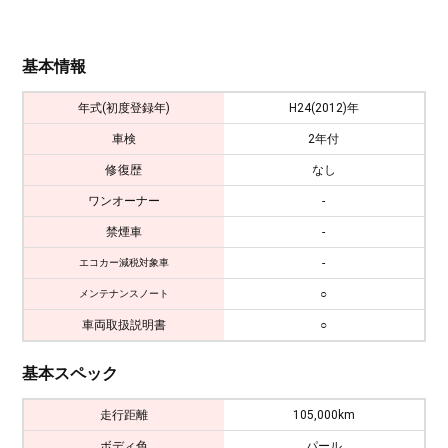
基本情報
年式(初度登録年)
H24(2012)年
車検
2年付
修復歴
なし
ワンオーナー
-
禁煙車
-
-
エコカー減税対象車
○
メンテナンスノート
車両取扱説明書
○
基本スペック
走行距離
105,000km
ボディ色
パール