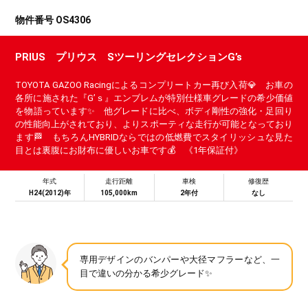
物件番号 OS4306
PRIUS プリウス SツーリングセレクションG’s
TOYOTA GAZOO Racingによるコンプリートカー再び入荷💎 お車の
各所に施された『G’ｓ』エンブレムが特別仕様車グレードの希少価値
を物語っています✨ 他グレードに比べ、ボディ剛性の強化・足回り
の性能向上がされており、よりスポーティな走行が可能となっており
ます🏁 もちろんHYBRIDならではの低燃費でスタイリッシュな見た
目とは裏腹にお財布に優しいお車です💰 《1年保証付》
年式
走行距離
車検
修復歴
H24(2012)年
105,000km
2年付
なし
専用デザインのバンパーや大径マフラーなど、一
目で違いの分かる希少グレード✨