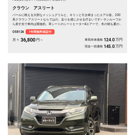
クラウン アスリート
パールに映える大胆なメッシュグリルと、キリッと引き締まったエアロ姿。200
系クラウン アスリートならではの、走りを感じさせる佇まいです✨ サンルーフか
ら差す光で車内は開放的。革シートのシートヒーター&エアーで、冬の朝も夏の蒸
れも快適です。仕事帰りの一人時間も、遠出の休日も、上質な移動が特別に変わ
OS8126
1年間無料保証付
ります🚗 気になる車は早めのチェックがおすすめ。《1年保証付》でお届けしま
す👑
36,800
万円
124.0
月々
円～
車両本体価格
万円
145.0
現金一括価格