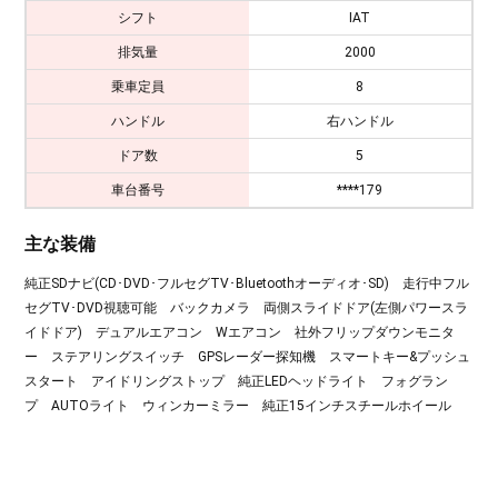
シフト
IAT
排気量
2000
乗車定員
8
ハンドル
右ハンドル
ドア数
5
車台番号
****179
主な装備
純正SDナビ(CD･DVD･フルセグTV･Bluetoothオーディオ･SD) 走行中フル
セグTV･DVD視聴可能 バックカメラ 両側スライドドア(左側パワースラ
イドドア) デュアルエアコン Wエアコン 社外フリップダウンモニタ
ー ステアリングスイッチ GPSレーダー探知機 スマートキー&プッシュ
スタート アイドリングストップ 純正LEDヘッドライト フォグラン
プ AUTOライト ウィンカーミラー 純正15インチスチールホイール