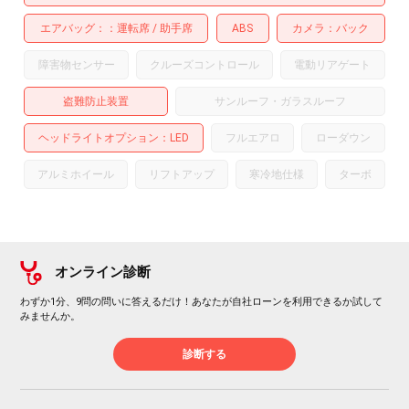
エアバッグ：
運転席
助手席
ABS
カメラ
バック
障害物センサー
クルーズコントロール
電動リアゲート
盗難防止装置
サンルーフ・ガラスルーフ
ヘッドライトオプション
LED
フルエアロ
ローダウン
アルミホイール
リフトアップ
寒冷地仕様
ターボ
オンライン診断
わずか1分、9問の問いに答えるだけ！あなたが自社ローンを利用できるか試して
みませんか。
診断する