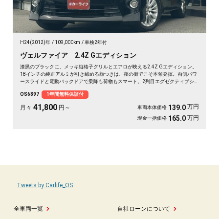
H24(2012)年
109,000km
車検2年付
ヴェルファイア 2.4Z Gエディション
漆黒のブラックに、メッキ縦格子グリルとエアロが映える2.4Z Gエディション。
18インチの純正アルミが引き締める顔つきは、夜の街でこそ本領発揮。両側パワ
ースライドと電動バックドアで乗降も荷物もスマート。2列目エグゼクティブシ
ート＆オットマンで、仕事帰りの移動も一気にくつろぎ空間に変わります。フリ
OS6897
1年間無料保証付
ップダウンモニターで後席の時間も特別に。長く付き合える一台として《1年保
証付》でお渡しします🚗✨💎💺😎
41,800
万円
139.0
月々
円～
車両本体価格
万円
165.0
現金一括価格
Tweets by Carlife_OS
全車両一覧
自社ローンについて