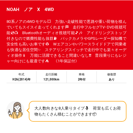
NOAH ノア X 4WD
80系ノアの4WDモデル💥 力強い走破性能で悪路や重い荷物を積ん
でいてもスイスイ走ってくれます🏁 走行中フルセグTV･DVD視聴可
能💿📺 Bluetoothオーディオ視聴可能🎵🎶 アイドリングストップ
付きなので燃費性能も抜群⛽ バックカメラやGPSレーダー探知機で
安全性も高いお車です👷 Wエアコンやパワースライドドアで同乗者
も快適な居住空間✨ ステアリングスイッチで走行中でも楽々オーデ
ィオ操作📱 万能に活躍できること間違いなし❗❗ 普段乗りにもレジ
ャー向けにも最適です⛺ 《1年保証付》
年式
走行距離
車検
修復歴
H26(2014)年
121,000km
2年付
あり
大人数向きな8人乗りタイプ🤱 荷室も広くお荷
物もたくさん積むことができます📦