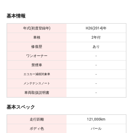
基本情報
年式(初度登録年)
H26(2014)年
車検
2年付
修復歴
あり
ワンオーナー
-
禁煙車
-
-
エコカー減税対象車
-
メンテナンスノート
車両取扱説明書
-
基本スペック
走行距離
121,000km
ボディ色
パール