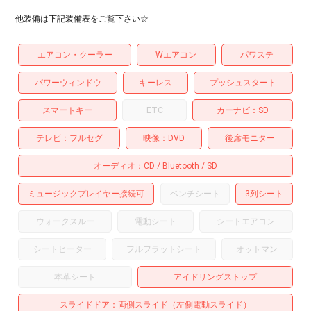
他装備は下記装備表をご覧下さい☆
エアコン・クーラー
Wエアコン
パワステ
パワーウィンドウ
キーレス
プッシュスタート
スマートキー
ETC
カーナビ
SD
テレビ
フルセグ
映像
DVD
後席モニター
オーディオ
CD
Bluetooth
SD
ミュージックプレイヤー接続可
ベンチシート
3列シート
ウォークスルー
電動シート
シートエアコン
シートヒーター
フルフラットシート
オットマン
本革シート
アイドリングストップ
スライドドア
両側スライド（左側電動スライド）