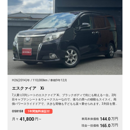
H26(2014)年
110,000km
車検9年12月
エスクァイア Xi
7人乗り3列シートのエスクァイア Xi、ブラックボディで街にも映える一台。2列
目キャプテンシート＆ウォークスルーなので、後ろの席への移動もスイスイ。両
側パワースライドドアで、大きな荷物も子どもも楽々乗せられます。3列目を畳
めば長尺物やアウトドア道具もたっぷり。フルセグTV視聴可能なナビとビルトイ
OS8158
1年間無料保証付
ンETCで週末の遠出も快適そのもの。仲間との旅行にも送迎にも頼れる相棒です
🚗✨💺🙌。安心の《1年保証付》でお渡しします😊
41,800
万円
144.0
月々
円～
車両本体価格
万円
165.0
現金一括価格