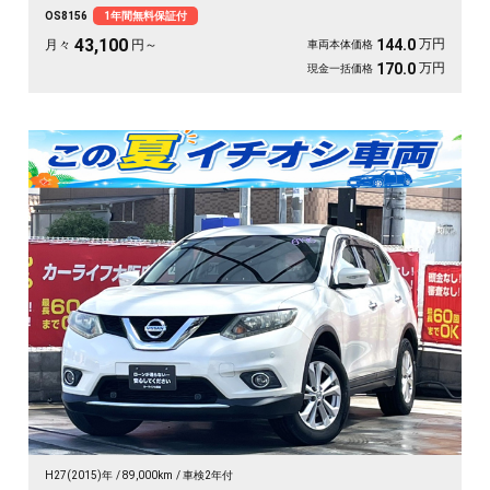
らく💺 バックカメラ付きで大きな車体でも駐車が安心です👍 仲間との遠出
OS8156
1年間無料保証付
も、仕事道具の積み込みも、この一台で快適にこなせます🎵 細部まで丁寧に手
入れされた綺麗な一台、《1年保証付》で毎日を支えます🚗
43,100
万円
144.0
月々
円～
車両本体価格
万円
170.0
現金一括価格
H27(2015)年
89,000km
車検2年付