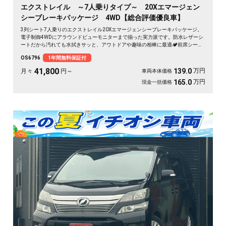
エクストレイル ～7人乗りタイプ～ 20Xエマージェン
シーブレーキパッケージ 4WD【総合評価優良車】
3列シート7人乗りのエクストレイル20Xエマージェンシーブレーキパッケージ。
電子制御4WDにアラウンドビューモニターまで揃った実力派です。防水レザーシ
ートだから汚れても水拭きサッと、アウトドアや趣味の相棒に最適🏕️前席シート
ヒーターで冬の朝も座った瞬間ぬくもり。フルフラットにすれば車中泊もこなす
OS6796
1年間無料保証付
懐の深さ。仲間との遠出も、休日の一人旅も自在に楽しめる一台です😎《1年保
証付》🚗✨💺
41,800
万円
139.0
月々
円～
車両本体価格
万円
165.0
現金一括価格