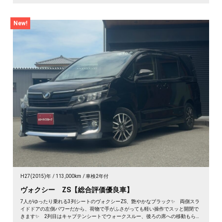
New!
H27(2015)年
113,000km
車検2年付
ヴォクシー ZS【総合評価優良車】
7人がゆったり乗れる3列シートのヴォクシーZS、艶やかなブラック✨ 両側スラ
イドドアの左側パワーだから、荷物で手がふさがっても軽い操作でスッと開閉で
きます✨ 2列目はキャプテンシートでウォークスルー、後ろの席への移動もらく