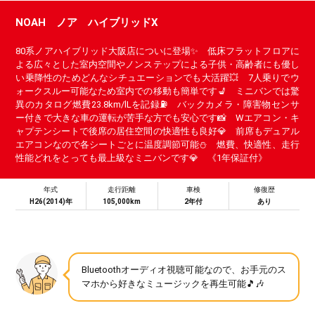
NOAH ノア ハイブリッドX
80系ノアハイブリッド大阪店についに登場✨ 低床フラットフロアに
よる広々とした室内空間やノンステップによる子供・高齢者にも優し
い乗降性のためどんなシチュエーションでも大活躍💥 7人乗りでウ
ォークスルー可能なため室内での移動も簡単です💺 ミニバンでは驚
異のカタログ燃費23.8km/lLを記録⛽ バックカメラ・障害物センサ
ー付きで大きな車の運転が苦手な方でも安心です📸 Wエアコン・キ
ャプテンシートで後席の居住空間の快適性も良好💎 前席もデュアル
エアコンなので各シートごとに温度調節可能⛄ 燃費、快適性、走行
性能どれをとっても最上級なミニバンです💎 《1年保証付》
年式
走行距離
車検
修復歴
H26(2014)年
105,000km
2年付
あり
Bluetoothオーディオ視聴可能なので、お手元のス
マホから好きなミュージックを再生可能🎵🎶