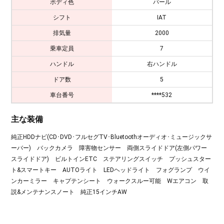
ボディ色
パール
シフト
IAT
排気量
2000
乗車定員
7
ハンドル
右ハンドル
ドア数
5
車台番号
****532
主な装備
純正HDDナビ(CD･DVD･フルセグTV･Bluetoothオーディオ･ミュージックサ
ーバー) バックカメラ 障害物センサー 両側スライドドア(左側パワー
スライドドア) ビルトインETC ステアリングスイッチ プッシュスター
ト&スマートキー AUTOライト LEDヘッドライト フォグランプ ウイ
ンカーミラー キャプテンシート ウォークスルー可能 Wエアコン 取
説&メンテナンスノート 純正15インチAW