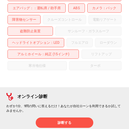
エアバッグ：
運転席
助手席
ABS
カメラ
バック
障害物センサー
クルーズコントロール
電動リアゲート
盗難防止装置
サンルーフ・ガラスルーフ
ヘッドライトオプション
LED
フルエアロ
ローダウン
アルミホイール
：純正 (15インチ)
リフトアップ
寒冷地仕様
ターボ
オンライン診断
わずか1分、9問の問いに答えるだけ！あなたが自社ローンを利用できるか試して
みませんか。
診断する