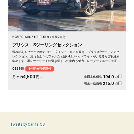
H28(2016)年
103,000km
車検2年付
プリウス Sツーリングセレクション
深みのあるブラックボディに、17インチアルミが映えるプリウスSツーリングセ
レクション。流れるようなフォルムと鋭いLEDヘッドライトが、走るたび視線を
集めます。黒レザーシートの引き締まった車内も魅力。レーダークルーズで長距
離もラクラク、ドラレコ搭載で万一の時も映像で安心です。休日は海までひとり
OS6908
1年間無料保証付
気ままにドライブ、そんな時間が似合う一台🚗✨💎💺。乗るほど愛着がわく相棒
です《1年保証付》😎
54,500
万円
194.0
月々
円～
車両本体価格
万円
215.0
現金一括価格
Tweets by Carlife_OS