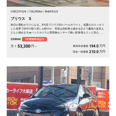
H28(2016)年
106,000km
車検9年6月
プリウス S
毎日の運転がラクになる、4代目プリウスSのパールホワイト。低重心のスッキリ
した視界で街中の取り回しも軽やか、荷室は自転車も積める広さで趣味の道具も
どんと積めます🚗バックカメラと障害物センサーで狭い駐車場もスッと安心。ビ
ルトインETCで週末の遠出も高速をスムーズに💨仕事帰りの買い物も、休日のロ
OS8068
1年間無料保証付
ングドライブも心強い一台。走行距離も程よく状態良好です。安心の《1年保証
付》✨
53,300
万円
194.0
月々
円～
車両本体価格
万円
210.0
現金一括価格