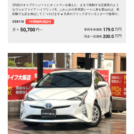
2列目のキャプテンシートにオットマンを備えた、まるで移動する応接室のよう
なヴェルファイア ハイブリッドX。ふかふかの本革調シートに身を委ねれば、長
距離でも足を伸ばしてくつろげます💺 天井のフリップダウンモニターで後席の時
間も退屈知らず。両側スライドドアで乗り降りもスマート、仲間との遠出も静か
OS8110
1年間無料保証付
で快適な空間が待っています。四輪駆動だから雪道もどんと来い。毎日の移動が
特別なひとときに変わる一台です✨《1年保証付》🚗👑
50,700
万円
179.0
月々
円～
車両本体価格
万円
200.0
現金一括価格