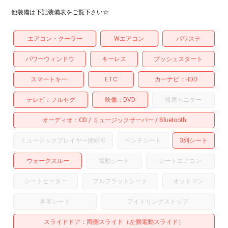
他装備は下記装備表をご覧下さい☆
エアコン・クーラー
Wエアコン
パワステ
パワーウィンドウ
キーレス
プッシュスタート
スマートキー
ETC
カーナビ
HDD
テレビ
フルセグ
映像
DVD
後席モニター
オーディオ
CD
ミュージックサーバー
Bluetooth
ミュージックプレイヤー接続可
ベンチシート
3列シート
ウォークスルー
電動シート
シートエアコン
シートヒーター
フルフラットシート
オットマン
本革シート
アイドリングストップ
スライドドア
両側スライド（左側電動スライド）