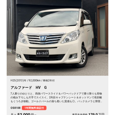
H25(2013)年
92,000km
車検2年付
アルファード HV G
7人乗りのゆとりと、両側パワースライド＆パワーバックドアで乗り降りも荷物
の積み下ろしも片手でスイスイ。2列目キャプテンシート＆オットマンで長距離
もくつろぎ移動。ゴールドパールの落ち着いた質感も◎。バックカメラと障害物
センサーで大きな車体もスッと駐車。仲間との遠出も送迎も一台で頼れる相棒に
OS8108
1年間無料保証付
🚗✨💺🙌😊。ロングドライブが待ち遠しくなる一台です《1年保証付》👑
52,000
万円
179.0
月々
円～
車両本体価格