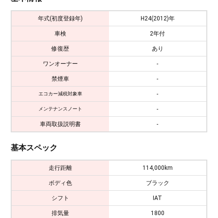
年式(初度登録年)
H24(2012)年
車検
2年付
修復歴
あり
ワンオーナー
-
禁煙車
-
-
エコカー減税対象車
-
メンテナンスノート
車両取扱説明書
-
基本スペック
走行距離
114,000km
ボディ色
ブラック
シフト
IAT
排気量
1800