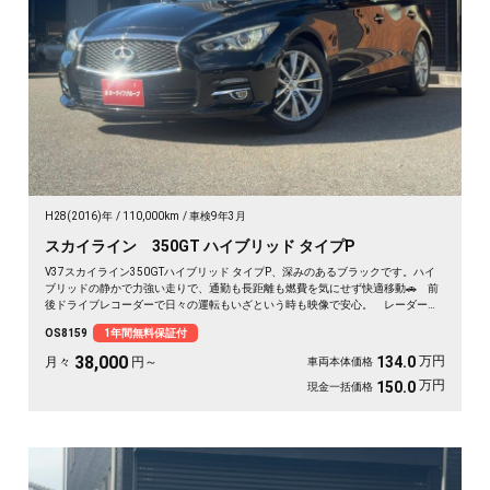
H28(2016)年
110,000km
車検9年3月
スカイライン 350GT ハイブリッド タイプP
V37スカイライン350GTハイブリッド タイプP、深みのあるブラックです。ハイ
ブリッドの静かで力強い走りで、通勤も長距離も燃費を気にせず快適移動🚗 前
後ドライブレコーダーで日々の運転もいざという時も映像で安心。 レーダーク
ルーズで高速道路での疲れもグッと軽減。アラウンドビューで狭い駐車場もスッ
OS8159
1年間無料保証付
と停められます。 仕事帰りにふらっと遠出したくなる、そんな相棒です✨ 高
級セダンがお値打ち、《1年保証付》で気持ちよく乗り出せます💫👍
38,000
万円
134.0
月々
円～
車両本体価格
万円
150.0
現金一括価格