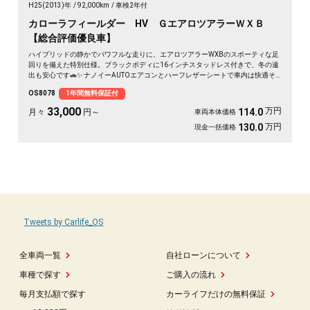
H25(2013)年
92,000km
車検2年付
カローラフィールダー HV ＧエアロツアラーＷＸＢ
【総合評価優良車】
ハイブリッドの静かでパワフルな走りに、エアロツアラーWXBのスポーティな足
回りを備えた特別仕様。ブラックボディに16インチスタッドレス付きで、冬の遠
出も安心です🚗✨ ナノイーAUTOエアコンとハーフレザーシートで車内は快適そ
のもの。純正SDナビとバックカメラで、初めての道も駐車もスッと決まります🎵
OS8078
1年間無料保証付
週末のドライブも通勤も、燃費を気にせず走り出せる一台💫《1年保証付》👍
33,000
万円
114.0
月々
円～
車両本体価格
万円
130.0
現金一括価格
Tweets by Carlife_OS
全車両一覧
自社ローンについて
車種で探す
ご購入の流れ
毎月支払額で探す
カーライフだけの無料保証