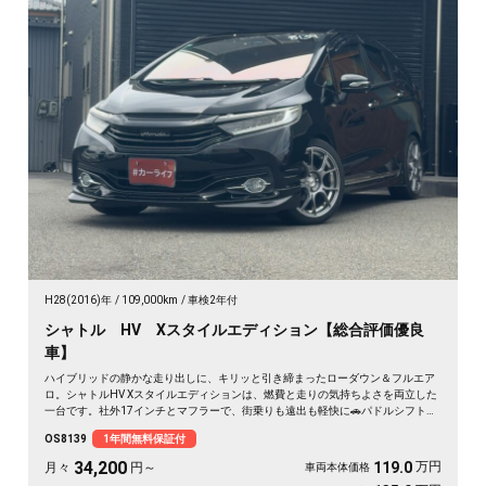
H28(2016)年
109,000km
車検2年付
シャトル HV Xスタイルエディション【総合評価優良
車】
ハイブリッドの静かな走り出しに、キリッと引き締まったローダウン＆フルエア
ロ。シャトルHV Xスタイルエディションは、燃費と走りの気持ちよさを両立した
一台です。社外17インチとマフラーで、街乗りも遠出も軽快に🚗パドルシフトで
自分好みの走りも楽しめます。8インチSDナビとバックカメラで初めての道も安
OS8139
1年間無料保証付
心。仕事帰りにふらっと寄り道、休日は荷物を積んでロングドライブへ✨走りに
こだわる方に《1年保証付》💫
34,200
万円
119.0
月々
円～
車両本体価格