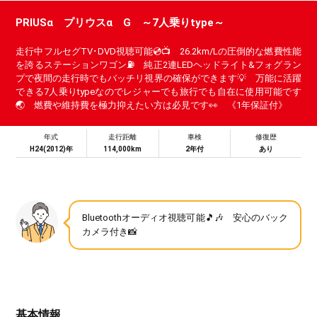
PRIUSα プリウスα G ～7人乗りtype～
走行中フルセグTV･DVD視聴可能💿📺 26.2km/Lの圧倒的な燃費性能
を誇るステーションワゴン⛽ 純正2連LEDヘッドライト&フォグラン
プで夜間の走行時でもバッチリ視界の確保ができます💡 万能に活躍
できる7人乗りtypeなのでレジャーでも旅行でも自在に使用可能です
🌏 燃費や維持費を極力抑えたい方は必見です👀 《1年保証付》
年式
走行距離
車検
修復歴
H24(2012)年
114,000km
2年付
あり
Bluetoothオーディオ視聴可能🎵🎶 安心のバック
カメラ付き📸
基本情報