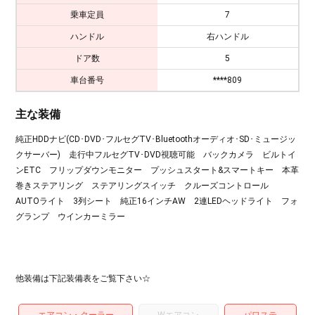
乗車定員
7
ハンドル
右ハンドル
ドア数
5
車台番号
****809
主な装備
純正HDDナビ(CD･DVD･フルセグTV･Bluetoothオーディオ･SD･ミュージッ
クサーバー) 走行中フルセグTV･DVD視聴可能 バックカメラ ビルトイ
ンETC フリップダウンモニター プッシュスタート&スマートキー 本革
巻きステアリング ステアリングスイッチ クルーズコントロール
AUTOライト 3列シート 純正16インチAW 2連LEDヘッドライト フォ
グランプ ウインカーミラー
他装備は下記装備表をご覧下さい☆
エアコン・クーラー
Wエアコン
パワステ