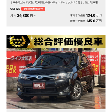
ら車中泊だって快適。取り回しの良いサイズでバックカメラ付き、狭い駐車場も
スッと収まります。休日は思い立ったら遠出、平日は日々の相棒に。ドライブレ
OS8122
1年間無料保証付
コーダー付きで万が一の時も映像で安心。走りに彩りを添える一台です《1年保
証付》🚗✨💚💺😎
36,800
万円
134.0
月々
円～
車両本体価格
万円
145.0
現金一括価格