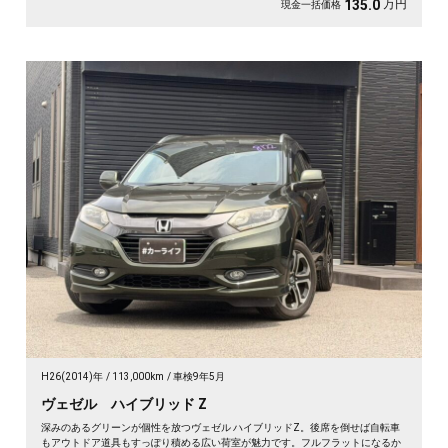
万円
135.0
現金一括価格
H26(2014)年
113,000km
車検9年5月
ヴェゼル ハイブリッド Z
深みのあるグリーンが個性を放つヴェゼル ハイブリッドZ。後席を倒せば自転車
もアウトドア道具もすっぽり積める広い荷室が魅力です。フルフラットになるか