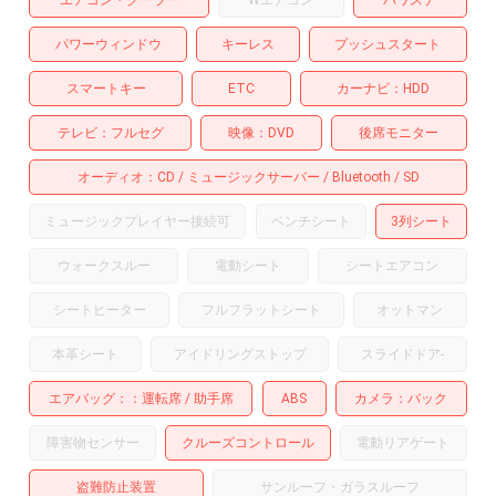
パワーウィンドウ
キーレス
プッシュスタート
スマートキー
ETC
カーナビ
HDD
テレビ
フルセグ
映像
DVD
後席モニター
オーディオ
CD
ミュージックサーバー
Bluetooth
SD
ミュージックプレイヤー接続可
ベンチシート
3列シート
ウォークスルー
電動シート
シートエアコン
シートヒーター
フルフラットシート
オットマン
本革シート
アイドリングストップ
スライドドア
-
エアバッグ：
運転席
助手席
ABS
カメラ
バック
障害物センサー
クルーズコントロール
電動リアゲート
盗難防止装置
サンルーフ・ガラスルーフ