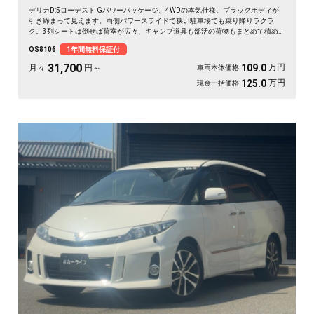
デリカD:5ローデスト Gパワーパッケージ、4WDの本気仕様。ブラックボディが
引き締まって見えます。両側パワースライドで狭い駐車場でも乗り降りラクラ
ク。3列シートは倒せば荷室が広々、キャンプ道具も部活の荷物もまとめて積め
ます。バックカメラで大きな車体もスッと駐車OK。雪道もアウトドアも仲間との
OS8106
1年間無料保証付
遠出も、これ一台で頼れる相棒に🚗✨💺🙌。安心して長く乗れる《1年保証付》で
す😊
31,700
万円
109.0
月々
円～
車両本体価格
万円
125.0
現金一括価格