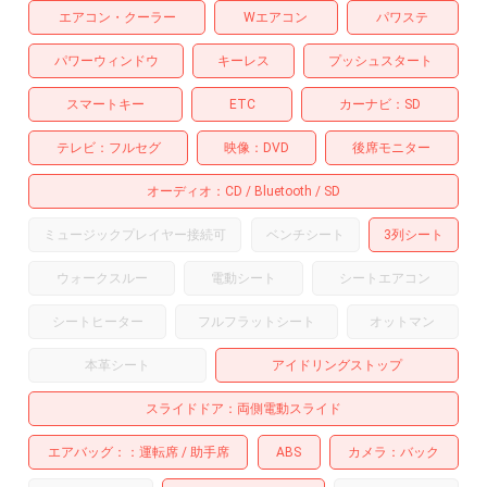
エアコン・クーラー
Wエアコン
パワステ
パワーウィンドウ
キーレス
プッシュスタート
スマートキー
ETC
カーナビ
SD
テレビ
フルセグ
映像
DVD
後席モニター
オーディオ
CD
Bluetooth
SD
ミュージックプレイヤー接続可
ベンチシート
3列シート
ウォークスルー
電動シート
シートエアコン
シートヒーター
フルフラットシート
オットマン
本革シート
アイドリングストップ
スライドドア
両側電動スライド
エアバッグ：
運転席
助手席
ABS
カメラ
バック