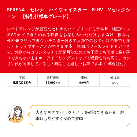
SERENA セレナ ハイウェイスター S-HV Vセレクシ
ョン 【特別仕様車グレード】
シートアレンジが豊富なセレナのハイブリッドモデル⛽ 純正8イン
チSDナビで迫力のある映像をお楽しみいただけます📺💿 後席は
ALPINEフリップダウンモニター付きで大勢でのお出かけの際でも楽
しくドライブすることができます🤱 両側パワースライドドア付き
で、外側からはワンタッチで開閉可能なのでお子様でも簡単に乗り降
りできちゃいます🍀 アイドリングストップで燃費性能も高く、ガソ
リン代が高騰しているこの時期には嬉しいお車です💰《1年保証付》
年式
走行距離
車検
修復歴
H25(2013)年
99,000km
6年9月
なし
大きな画面でバックカメラを確認できるため、駐
車時も見やすく安心です📸