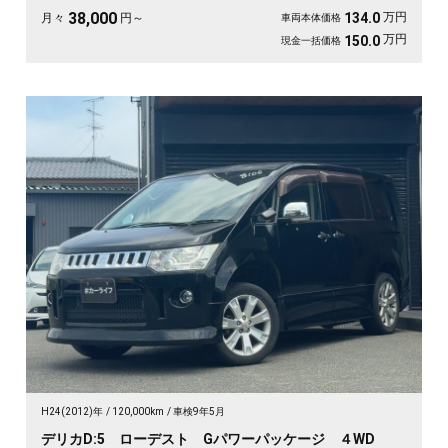
級セダンがお値打ち、《1年保証付》で気持ちよく乗り出せます💫👍
38,000
万円
134.0
月々
円～
車両本体価格
万円
150.0
現金一括価格
H24(2012)年
120,000km
車検9年5月
デリカD:5 ローデスト Gパワーパッケージ ４WD