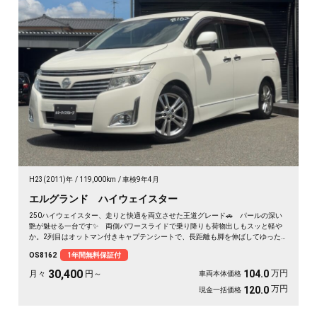
H23(2011)年
119,000km
車検9年4月
エルグランド ハイウェイスター
250ハイウェイスター、走りと快適を両立させた王道グレード🚗 パールの深い
艶が魅せる一台です✨ 両側パワースライドで乗り降りも荷物出しもスッと軽や
か。2列目はオットマン付きキャプテンシートで、長距離も脚を伸ばしてゆった
り💺 ハーフレザーシートが座るたびに気分を上げてくれます💺 仕事仲間との
OS8162
1年間無料保証付
遠出も、休日のドライブも心地よい移動空間に👑 冬の夜道も明るいHIDで安心
の一台です《1年保証付》😎
30,400
万円
104.0
月々
円～
車両本体価格
万円
120.0
現金一括価格