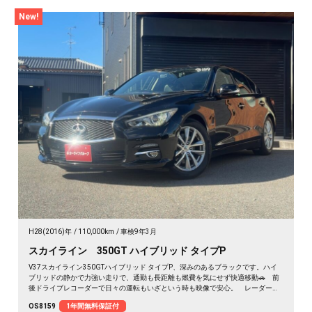
New!
H28(2016)年
110,000km
車検9年3月
スカイライン 350GT ハイブリッド タイプP
V37スカイライン350GTハイブリッド タイプP、深みのあるブラックです。ハイ
ブリッドの静かで力強い走りで、通勤も長距離も燃費を気にせず快適移動🚗 前
後ドライブレコーダーで日々の運転もいざという時も映像で安心。 レーダーク
ルーズで高速道路での疲れもグッと軽減。アラウンドビューで狭い駐車場もスッ
OS8159
1年間無料保証付
と停められます。 仕事帰りにふらっと遠出したくなる、そんな相棒です✨ 高