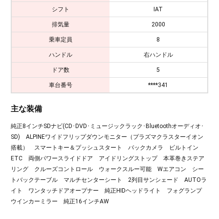
シフト
IAT
排気量
2000
乗車定員
8
ハンドル
右ハンドル
ドア数
5
車台番号
****341
主な装備
純正8インチSDナビ(CD･DVD･ミュージックラック･Bluetoothオーディオ･
SD) ALPINEワイドフリップダウンモニター（プラズマクラスターイオン
搭載） スマートキー＆プッシュスタート バックカメラ ビルトイン
ETC 両側パワースライドドア アイドリングストップ 本革巻きステア
リング クルーズコントロール ウォークスルー可能 Wエアコン シー
トバックテーブル マルチセンターシート 2列目サンシェード AUTOラ
イト ワンタッチドアオープナー 純正HIDヘッドライト フォグランプ
ウインカーミラー 純正16インチAW