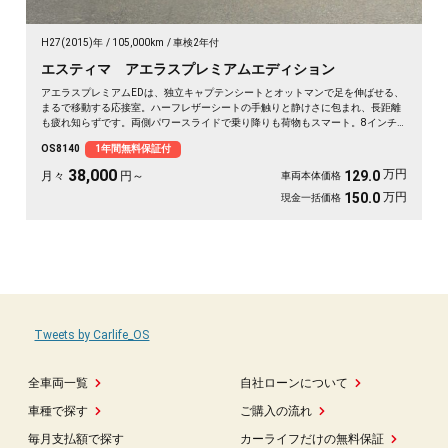
H27(2015)年
105,000km
車検2年付
エスティマ アエラスプレミアムエディション
アエラスプレミアムEDは、独立キャプテンシートとオットマンで足を伸ばせる、
まるで移動する応接室。ハーフレザーシートの手触りと静けさに包まれ、長距離
も疲れ知らずです。両側パワースライドで乗り降りも荷物もスマート。8インチ
SDナビで初めての道も迷わず、休日の遠出やゴルフ仲間との旅もぐっと楽しく。
OS8140
1年間無料保証付
パールの艶やかなボディが週末を格上げしてくれます。心地よさで選ぶなら《1
年保証付》💺✨🚗🎵💎
38,000
万円
129.0
月々
円～
車両本体価格
万円
150.0
現金一括価格
Tweets by Carlife_OS
全車両一覧
自社ローンについて
車種で探す
ご購入の流れ
毎月支払額で探す
カーライフだけの無料保証