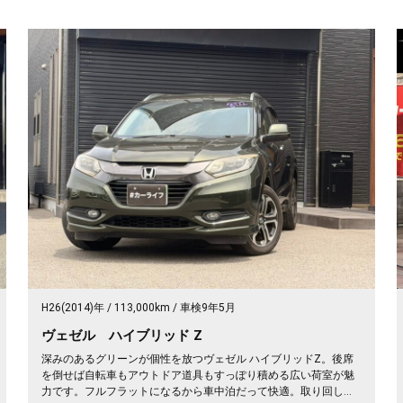
H26(2014)年
113,000km
車検9年5月
ヴェゼル ハイブリッド Z
深みのあるグリーンが個性を放つヴェゼル ハイブリッドZ。後席
を倒せば自転車もアウトドア道具もすっぽり積める広い荷室が魅
力です。フルフラットになるから車中泊だって快適。取り回しの