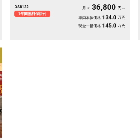
良いサイズでバックカメラ付き、狭い駐車場もスッと収まりま
36,800
OS8122
す。休日は思い立ったら遠出、平日は日々の相棒に。ドライブレ
月々
円～
コーダー付きで万が一の時も映像で安心。走りに彩りを添える一
1年間無料保証付
134.0
万円
車両本体価格
台です《1年保証付》🚗✨💚💺😎
145.0
万円
現金一括価格