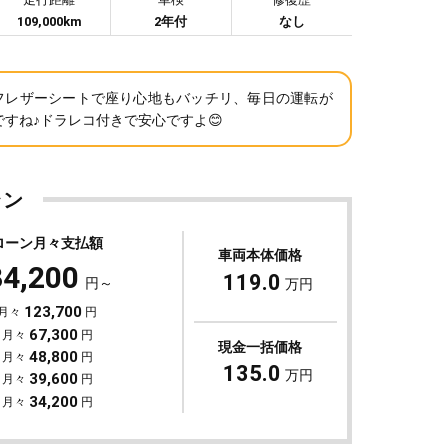
109,000km
2年付
なし
フレザーシートで座り心地もバッチリ、毎日の運転が
ですね♪ドラレコ付きで安心ですよ😊
ラン
ローン月々支払額
車両本体価格
34,200
119.0
円～
万円
123,700
 月々
円
67,300
 月々
円
現金一括価格
48,800
 月々
円
135.0
万円
39,600
 月々
円
34,200
 月々
円