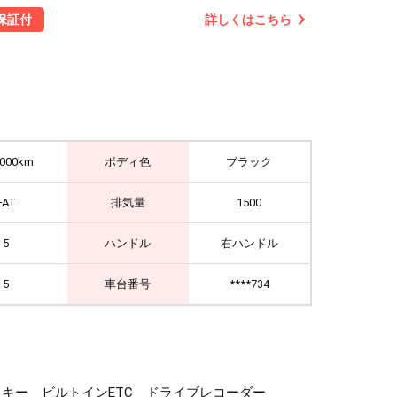
詳しくはこちら
保証付
,000km
ボディ色
ブラック
FAT
排気量
1500
5
ハンドル
右ハンドル
5
車台番号
****734
マートキー ビルトインETC ドライブレコーダー