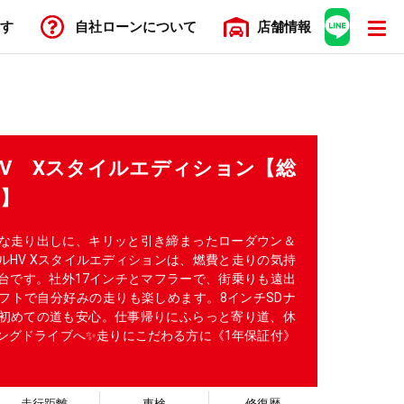
す
自社ローン
について
店舗
情報
V Xスタイルエディション【総
車】
な走り出しに、キリッと引き締まったローダウン＆
ルHV Xスタイルエディションは、燃費と走りの気持
台です。社外17インチとマフラーで、街乗りも遠出
シフトで自分好みの走りも楽しめます。8インチSDナ
初めての道も安心。仕事帰りにふらっと寄り道、休
ングドライブへ✨走りにこだわる方に《1年保証付》
走行距離
車検
修復歴