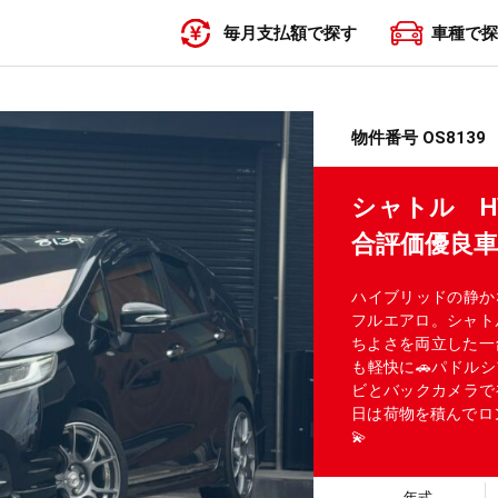
毎月支払額で探す
車種で探
〜19,999円
20,000円〜29,999円
30,000円〜39,999円
40,000円〜49,999円
50,000円〜
物件番号 OS8139
シャトル H
合評価優良
ハイブリッドの静か
フルエアロ。シャト
ちよさを両立した一
も軽快に🚗パドル
ビとバックカメラで
日は荷物を積んでロ
💫
年式