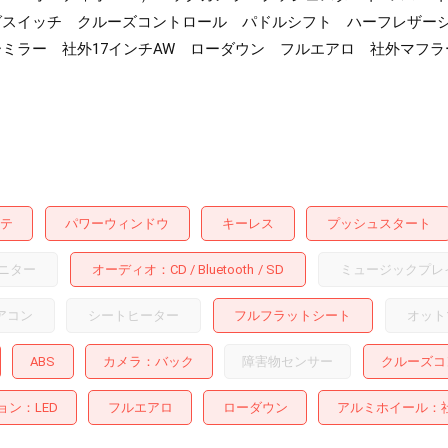
グスイッチ クルーズコントロール パドルシフト ハーフレザーシー
ーミラー 社外17インチAW ローダウン フルエアロ 社外マフラ
テ
パワーウィンドウ
キーレス
プッシュスタート
ニター
オーディオ
CD
Bluetooth
SD
ミュージックプレ
アコン
シートヒーター
フルフラットシート
オット
ABS
カメラ
バック
障害物センサー
クルーズコ
ョン
LED
フルエアロ
ローダウン
アルミホイール
：社