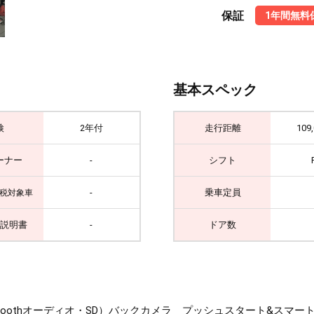
保証
1年間無料
基本スペック
検
2年付
走行距離
109
ーナー
-
シフト
-
乗車定員
税対象車
説明書
-
ドア数
luetoothオーディオ・SD）バックカメラ プッシュスタート&ス