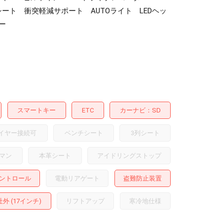
ト 衝突軽減サポート AUTOライト LEDヘッ
ー
スマートキー
ETC
カーナビ
SD
イヤー接続可
ベンチシート
3列シート
マン
本革シート
アイドリングストップ
ントロール
電動リアゲート
盗難防止装置
外 (17インチ)
リフトアップ
寒冷地仕様