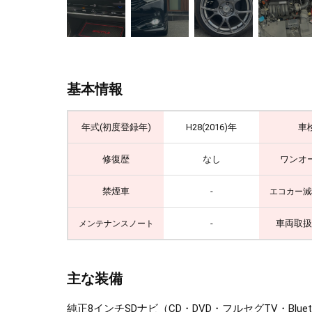
基本情報
年式(初度登録年)
H28(2016)年
車
修復歴
なし
ワンオ
禁煙車
-
エコカー減
-
車両取扱
メンテナンスノート
主な装備
純正8インチSDナビ（CD・DVD・フルセグTV・B