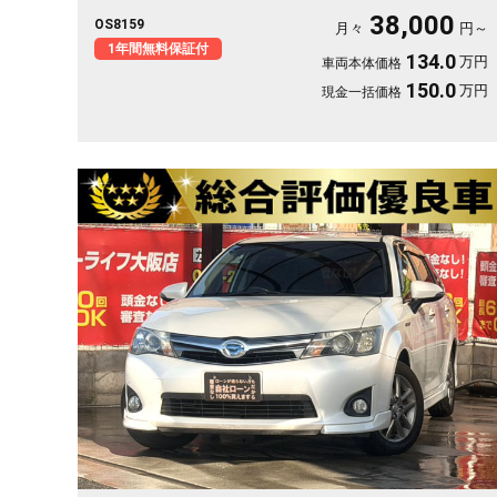
転もいざという時も映像で安心。 レーダークルーズで高速道路
38,000
OS8159
での疲れもグッと軽減。アラウンドビューで狭い駐車場もスッと
月々
円～
停められます。 仕事帰りにふらっと遠出したくなる、そんな相
1年間無料保証付
134.0
万円
車両本体価格
棒です✨ 高級セダンがお値打ち、《1年保証付》で気持ちよく乗
り出せます💫👍
150.0
万円
現金一括価格