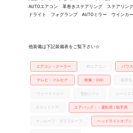
AUTOエアコン 革巻きステアリング ステアリン
ドライト フォグランプ AUTOミラー ウインカ
他装備は下記装備表をご覧下さい☆
エアコン・クーラー
Wエアコン
パワス
テレビ
フルセグ
映像
DVD
後席モ
ウォークスルー
電動シート
シートエ
スライドドア
-
エアバッグ：
運転席
助手席
サンルーフ・ガラスルーフ
ヘッドライトオプシ