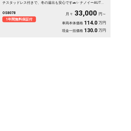
チスタッドレス付きで、冬の遠出も安心です🚗✨ ナノイーAUTO
エアコンとハーフレザーシートで車内は快適そのもの。純正SDナ
33,000
OS8078
ビとバックカメラで、初めての道も駐車もスッと決まります🎵 週
月々
円～
末のドライブも通勤も、燃費を気にせず走り出せる一台💫《1年保
1年間無料保証付
114.0
万円
車両本体価格
証付》👍
130.0
万円
現金一括価格