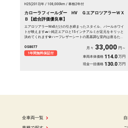
H25(2013)年
108,000km
車検2年付
カローラフィールダー HV ＧエアロツアラーＷＸ
Ｂ【総合評価優良車】
エアロツアラーWxBだけの引き締まったスタイル、パールホワイ
トが映えます🚗✨純正エアロと15インチアルミが足元をキリッと
決めてくれます💎ハーフレザーシートの黒基調な室内は座るたび
気分が上がる一台👑純正HDDナビにフルセグTV、バックカメラ付
33,000
OS8077
きで狭い駐車場もスッと安心です😊週末の遠出も日々の通勤も、
月々
円～
これ一台で気持ちよく走り出せます🎵《1年保証付》
1年間無料保証付
114.0
万円
車両本体価格
130.0
万円
現金一括価格
全車両一覧
自
車種で探す
ご