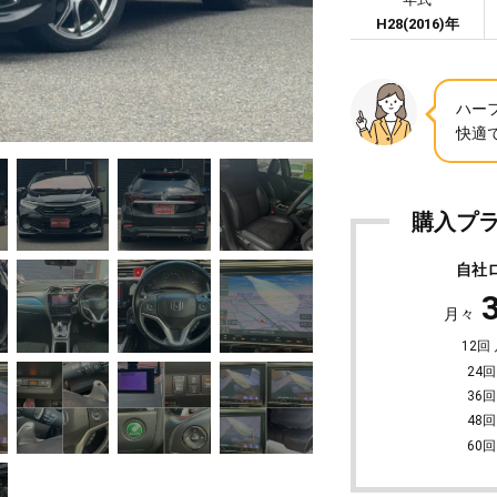
H28(2016)年
ハー
快適
購入プ
自社
月々
12回
24回
36回
48回
60回